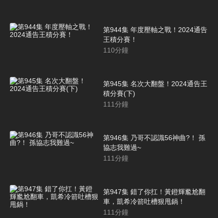
第944集 年度壓軸之戰！2024通告
王積分賽！
110
分鐘
第945集 名次大翻盤！2024通告王
積分賽(下)
111
分鐘
第946集 乃哥不認識56神曲?！ 孫
協志我難過~
111
分鐘
第947集 錯了你扛！黃鐙輝尷尬翻
車，凱希冷箭吐槽狠甩鍋！
111
分鐘