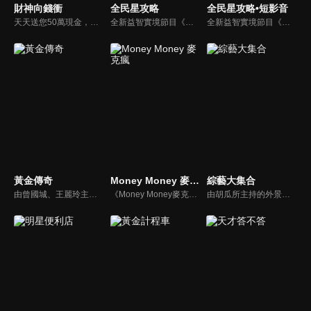
財神向錢衝
全民星攻略
全民星攻略•短影音
天天送您50萬現金，還有汽車大獎！不考智力、體力，挑戰家人、同事、同學、朋友互相了解的成渡和共同生活經驗。快來參加《財神向前衝》大獎通通送給您。
全新益智實境節目《全民星攻略》，由館長曾國城擔任把關者，考驗著每個來挑戰九宮格益智遊戲藝人明星。想要攻略九宮格關卡，透過創意聯想、邏輯推理、理想分析，才有機會獲取智慧星幣，帶走夢幻大獎。
全新益智實境節目《全民星攻略》，由館長曾國城擔任把關者，考驗著每個來挑戰九宮格益智遊戲藝人明星。想要攻略九宮格關卡，透過創意聯想、邏輯推理、理想分析，才有機會獲取智慧星幣，帶走夢幻大獎。
黃金傳奇
Money Money 麥克瘋
綜藝大集合
由曾國城、王麗玲主持，許多人記憶中的經典外景綜藝節目之一。每次闖關成功的隊伍，可獲得藏寶圖；拼湊出完整藏寶圖者，可憑著藏寶圖提示至寶箱放置處；最後以正確寶箱之正確答案鑰匙開啟成功者，除隊長本身外的每位參賽者，即可獲得價值新台幣5萬元之黃金金牌。
《Money Money麥克瘋》節目強調不比音準、不比音色，也不比外型、外貌、氣質、長相等如何，只強調只要歌詞記得牢，就可以參加比賽。
由胡瓜所主持的外景綜藝節目，秉持著「幸福好運到，獎金送夠夠」的精神，和眾多藝人與鄉親同樂玩遊戲拿獎金，介紹各地的人文、美食、特產等，提供豐富多元的內容，不間斷的笑料，讓您忘卻一切煩惱、開懷大笑。