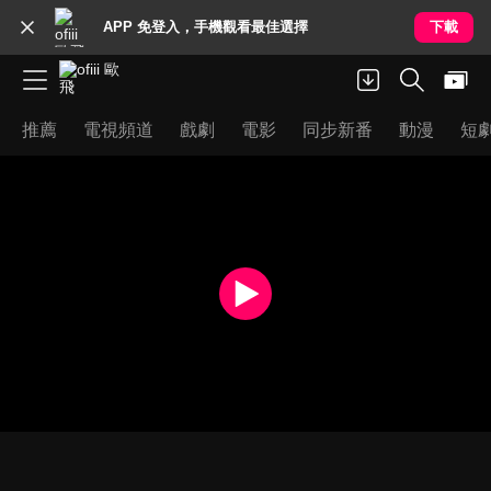
APP 免登入，手機觀看最佳選擇
下載
推薦
電視頻道
戲劇
電影
同步新番
動漫
短