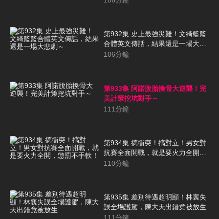
106
分鐘
第932集 史上最強災難！文綺籃籃
合體英文傳話，結果還是一場大悲
劇～
106
分鐘
第933集 阿諾脫胎換骨大逆襲！完
美計策挖坑對手～
111
分鐘
第934集 搞衝突！搞對立！男女對
抗賽全面開戰，就是要火力全開，
懲罰不手軟！
110
分鐘
第935集 差別待遇超明顯！林襄失
誤全場護駕，陳大天出錯竟被放生
111
分鐘