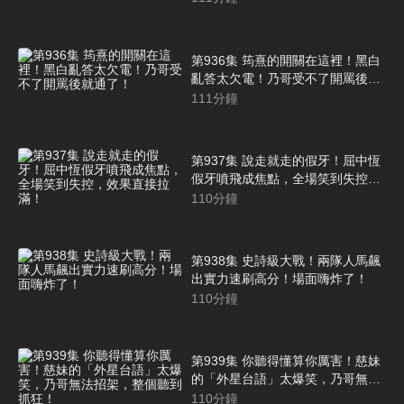
第936集 筠熹的開關在這裡！黑白
亂答太欠電！乃哥受不了開罵後就
通了！
111
分鐘
第937集 說走就走的假牙！屈中恆
假牙噴飛成焦點，全場笑到失控，
效果直接拉滿！
110
分鐘
第938集 史詩級大戰！兩隊人馬飆
出實力速刷高分！場面嗨炸了！
110
分鐘
第939集 你聽得懂算你厲害！慈妹
的「外星台語」太爆笑，乃哥無法
招架，整個聽到抓狂！
110
分鐘