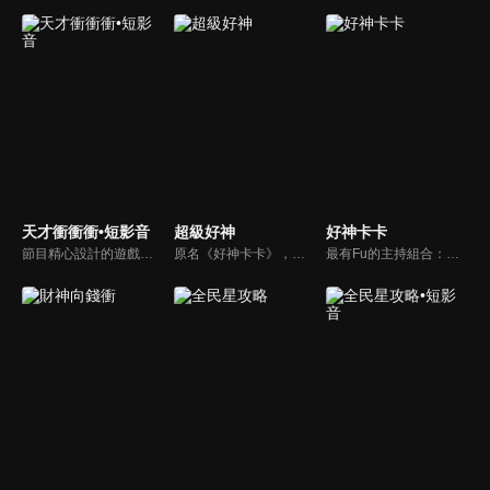
天才衝衝衝•短影音
超級好神
好神卡卡
節目精心設計的遊戲內容，包括深受觀眾喜愛並且火紅於各大專院校的【TEMPO系列】，考驗藝人用肢體表達能力以及聯想能力的【你是WORD演】、【會演是英雄】，考驗英文程度的【EAR傳耳ABC】，超簡單、超爆笑的【看你怎麼說】，以及考驗藝人反應、機智以及隊友默契的【不可能的默契】等單元，逗趣又爆笑！
原名《好神卡卡》，後改名為《超級好神》，是一檔益智類綜藝節目，由「A咖天王」徐乃麟搭配黃鐙輝主持。「好神智慧王」、「好神記憶王」、「誰是爆點王」、「好神送好禮」四個單元，讓來賓一較高下。比反應，比記憶，比機智，比膽識，幸運女神的眷顧與遠離永遠都是個未知數！
最有Fu的主持組合：「A咖天王」徐乃麟+「好神天心」朱芯儀+「真理大學校花」洪棠+「台大獸醫碩士」LYDIA。遊戲的層層關卡，來賓必須要和主持人比反應，比記憶，比機智，比膽識，幸運女神的眷顧與遠離永遠都是個未知數！