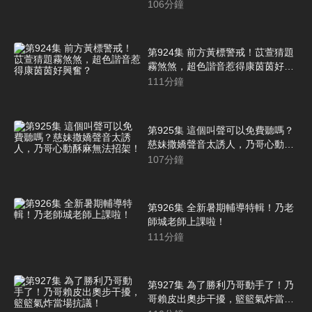
紀錄～
106
分鐘
第924集 前方黃標警戒！苡萱猜題
霧煞煞，超色諧音惹得康茵茵好興
奮？
111
分鐘
第925集 這個叫聲可以免費聽嗎？
慈妹撒嬌聲音太誘人，乃哥心動酥
麻無法招架！
107
分鐘
第926集 全新暑期輔導特輯！乃老
師城老師上課啦！
111
分鐘
第927集 為了勝利乃哥動手了！乃
哥賴皮出奧步干擾，籃籃氣炸當場