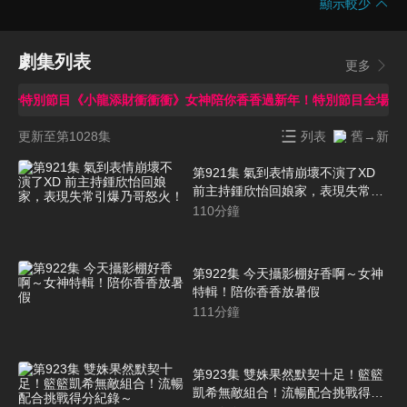
顯示較少
劇集列表
更多
1-初一特別節目《小龍添財衝衝衝》女神陪你香香過新年！特別節目全場玩
更新至第1028集
列表
舊→新
第921集 氣到表情崩壞不演了XD
前主持鍾欣怡回娘家，表現失常引
爆乃哥怒火！
110
分鐘
第922集 今天攝影棚好香啊～女神
特輯！陪你香香放暑假
111
分鐘
第923集 雙姝果然默契十足！籃籃
凱希無敵組合！流暢配合挑戰得分