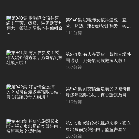
第940集 啦啦隊女孩神連線！宜
芳、籃籃、琳妲默契炸翻天，答題
水準根本神仙組合～
111
分鐘
第941集 有人在耍皮！製作人場外
鬧過頭，乃哥氣到拔鞋揍人啦！
107
分鐘
第942集 好交情全是演的？城哥自
爆多年宿敵心結，真心話讓乃哥大
崩潰！
110
分鐘
第943集 粉紅泡泡飄起來啦～張立
東出局前突襲告白，籃籃害羞全場
翻嗨！
107
分鐘