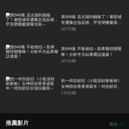
第948集 這次踢到鐵板了！暴怒城
哥遭陳志強反噴，罕見閉嘴畫面曝
光啦～
107
分鐘
第949集 不敢相信～凱希難得變廢
棒！分析半天結果廢話連篇！
107
分鐘
初一特別節目《小龍添財衝衝衝》
女神陪你香香過新年！特別節目全
場玩瘋啦～
110
分鐘
推薦影片
收合