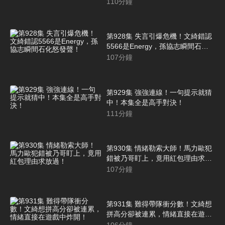
抗議！
110
分鐘
第928集 失言引爆危機！文綺錯認
5566是Energy，孫協志瞬間石化
怒發聲！
107
分鐘
第929集 強強連線！一句提示就猜
中！本集全是高手對決！
111
分鐘
第930集 情緒勒索大師！馬力歐犯
錯被乃哥盯上，竟用紅包理由求放
過！
107
分鐘
第931集 難得帶隊衝分數！文綺想
拼高分卻被連累，情緒直接在遊戲
中炸開！