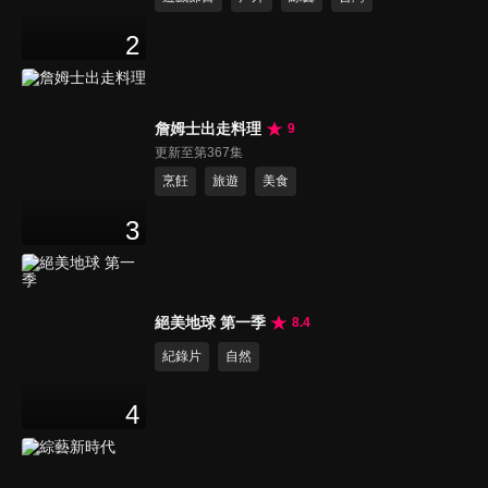
2
詹姆士出走料理
9
更新至第367集
烹飪
旅遊
美食
3
絕美地球 第一季
8.4
紀錄片
自然
4