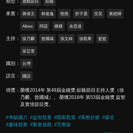
類型
遊戲節目
綜藝
來賓
蔣偉文
林俊逸
熊熊
舒子晨
笑笑
黃鐙輝
Albee
阿諾
粿粿
余思達
主持
徐乃麟
曾國城
張文綺
徐凱希
籃籃
巫苡萱
國別
台灣
語言
國語
得獎
榮獲2014年 第49屆金鐘獎 綜藝節目主持人獎（徐
乃麟、曾國城）。 榮獲2018年 第53屆金鐘獎 益智
及實境節目獎。
#
考驗腦力
#
益智競賽
#
闔家觀賞
#
寓教於樂
#
爆笑
#
趣味競賽
#
聚會遊戲
#
完整版