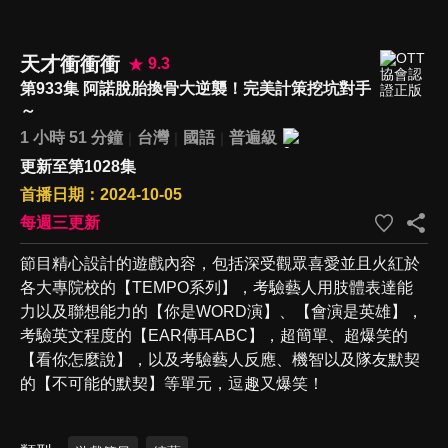
天才衝衝衝
9.3
第933集 阿諾脫胎換骨大逆襲！完美計策挖坑對手
～
1 小時 51 分鐘
台灣
國語
普遍級
更新至第1028集
首播日期：2024-10-05
每週三更新
節目精心設計的遊戲內容，包括深受觀眾喜愛並且火紅於
各大專院校的【TEMPO系列】，考驗藝人用肢體表達能
力以及聯想能力的【你是WORD演】、【會演是英雄】，
考驗英文程度的【EAR傳耳ABC】，超簡單、超爆笑的
【看你怎麼說】，以及考驗藝人反應、機智以及隊友默契
的【不可能的默契】等單元，逗趣又爆笑！