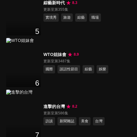
綜藝新時代
8.3
更新至第355集
實境秀
旅遊
綜藝
職場
5
WTO姐妹會
8.9
更新至第3487集
國際
談話性節目
綜藝
娛樂
6
進擊的台灣
8.2
更新至第586集
訪談
新聞雜誌
美食
台灣
7