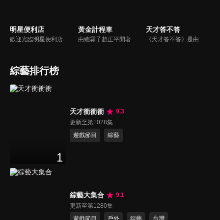
明星便利店
黃金計程車
天才答不答
歡迎光臨明星便利店！你覺得便利店裡面有什麼？關東煮？茶葉蛋？還是讓你尖叫的大明星？一家擁有明星的便利店，到底有多稀奇，你會不會想要光臨呢？
由總霸子趙正平開著計程車在街頭隨機找尋搭車路人，進行機智問答，如果十題答對就可以拿走金元寶！如果沒有答對，就把當前獎金減一個0然後發放！另外節目中總霸子趙正平還會帶我們遍尋美食名景。
《天才答不答》是由吳宗憲和吳怡霈共同主持的益智節目。節目設立高額的獎金來考驗藝人們真實的人性，同時將題目立體化，讓你身歷其境去冒險答題。更有哪些出乎意料的處罰，讓藝人羞愧的不想再答錯！一個最接近「人性」與「真實」的益智節目，現在就讓吳宗憲帶你輕鬆玩轉知識。
綜藝排行榜
天才衝衝衝
9.3
更新至第1028集
遊戲節目
綜藝
1
綜藝大集合
9.1
更新至第1280集
遊戲節目
戶外
綜藝
台灣