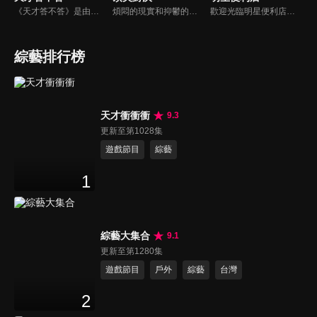
《天才答不答》是由吳宗憲和吳怡霈共同主持的益智節目。節目設立高額的獎金來考驗藝人們真實的人性，同時將題目立體化，讓你身歷其境去冒險答題。更有哪些出乎意料的處罰，讓藝人羞愧的不想再答錯！一個最接近「人性」與「真實」的益智節目，現在就讓吳宗憲帶你輕鬆玩轉知識。
煩悶的現實和抑鬱的社會，你需要的就是笑、大聲笑、開口笑，《頂尖對決》就要你笑到落ㄟ骸，最具綜藝實力的庹宗康，和喜感十足的納豆各自領軍對抗，藝人搞笑pk笑果十足，《頂尖對決》讓你忘掉一週煩惱！
歡迎光臨明星便利店！你覺得便利店裡面有什麼？關東煮？茶葉蛋？還是讓你尖叫的大明星？一家擁有明星的便利店，到底有多稀奇，你會不會想要光臨呢？
綜藝排行榜
天才衝衝衝
9.3
更新至第1028集
遊戲節目
綜藝
1
綜藝大集合
9.1
更新至第1280集
遊戲節目
戶外
綜藝
台灣
2