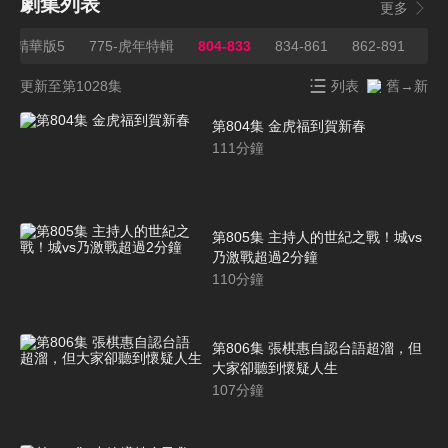
劇集列表
更多
50-精華版5
775-虎年特輯
804-833
834-861
862-891
89
更新至第1028集
列表
舊→新
第804集 金虎福到賀新春
111
分鐘
第805集 主持人的世紀之戰！城vs
乃激戰超過2分鐘
110
分鐘
第806集 張棋惠自認台語超溜，但
大家卻聽到懷疑人生
107
分鐘