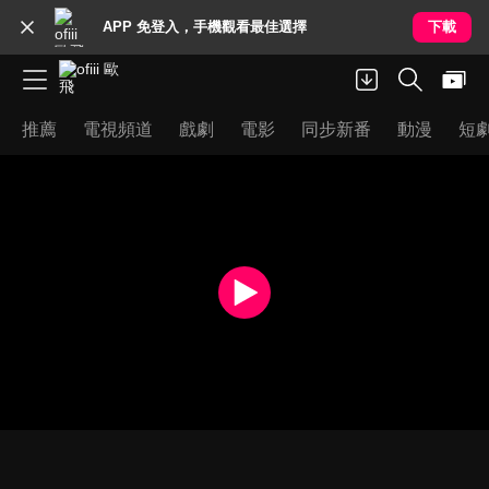
APP 免登入，手機觀看最佳選擇
下載
推薦
電視頻道
戲劇
電影
同步新番
動漫
短