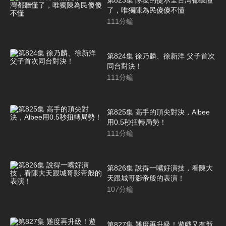
了，唯獨陳為民傻傻不懂
111
分鐘
第824集 徐乃麟、徐新洋 父子首次
同台對決！
111
分鐘
第825集 高手的頂尖對決，Albee
用0.5秒扭轉局勢！
111
分鐘
第826集 說得一嘴好演技，看陳大
天跟城哥影帝般的表演！
107
分鐘
第827集 難度再升級！遊戲又有新