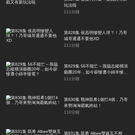
玩法啦
111
分鐘
第828集 侯昌明慘變人球？！乃哥
城哥通通不要他XD
111
分鐘
第829集 56不能亡～孫協志縱橫演
藝圈20年，如今卻慘遭小綿羊慘
電？
111
分鐘
第830集 戰神凱希1個打4個，乃哥
來勢洶洶霸氣終結！
110
分鐘
第831集 凱希 Albee雙姝互不相