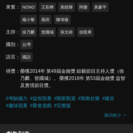
來賓
NONO
王彩樺
黃鐙輝
阿樂
黃豪平
楊小黎
風田
陳瑋薇
主持
徐乃麟
曾國城
張文綺
徐凱希
國別
台灣
語言
國語
得獎
榮獲2014年 第49屆金鐘獎 綜藝節目主持人獎（徐
乃麟、曾國城）。 榮獲2018年 第53屆金鐘獎 益智
及實境節目獎。
#
考驗腦力
#
益智競賽
#
闔家觀賞
#
寓教於樂
#
爆笑
#
趣味競賽
#
聚會遊戲
#
完整版
顯示較少