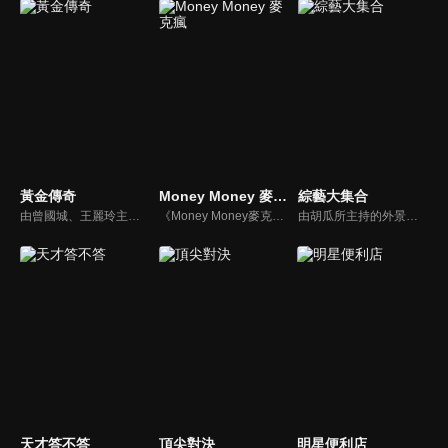
黃金傳奇
Money Money 麥克瘋
綜藝大集合
由曾國城、王麗玲主持，許多人記憶中的經典外景綜藝節目之一。每次闖關成功的隊伍，可獲得藏寶圖；拼湊出完整藏寶圖者，可憑著藏寶圖提示至寶箱放置處；最後以正確寶箱之正確答案鑰匙開啟成功者，除隊長本身外的每位參賽者，即可獲得價值新台幣5萬元之黃金金牌。
《Money Money麥克瘋》節目強調不比音準、不比音色，也不比外型、外貌、氣質、長相等如何，只強調只要歌詞記得牢，就可以參加比賽。
由胡瓜所主持的外景綜藝節目，秉持著「幸福好運到，獎金送夠夠」的精神，和眾多藝人與鄉親同樂玩遊戲拿獎金，介紹各地的人文、美食、特產等，提供豐富多元的內容，不間斷的笑料，讓您忘卻一切煩惱、開懷大笑。
天才答不答
頂尖對決
明星便利店