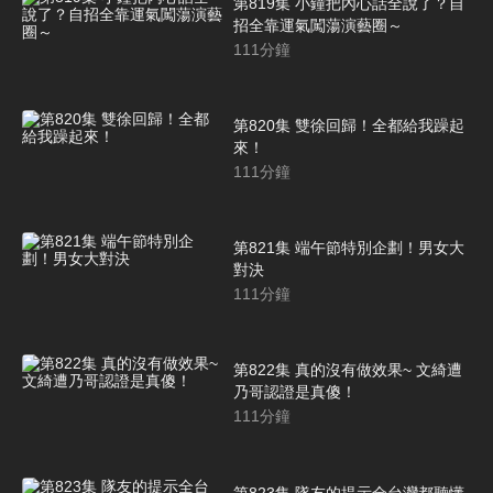
第819集 小鐘把內心話全說了？自
招全靠運氣闖蕩演藝圈～
111
分鐘
第820集 雙徐回歸！全都給我躁起
來！
111
分鐘
第821集 端午節特別企劃！男女大
對決
111
分鐘
第822集 真的沒有做效果~ 文綺遭
乃哥認證是真傻！
111
分鐘
第823集 隊友的提示全台灣都聽懂