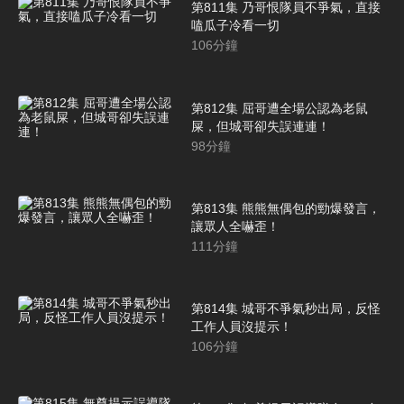
第811集 乃哥恨隊員不爭氣，直接
嗑瓜子冷看一切
106
分鐘
第812集 屈哥遭全場公認為老鼠
屎，但城哥卻失誤連連！
98
分鐘
第813集 熊熊無偶包的勁爆發言，
讓眾人全嚇歪！
111
分鐘
第814集 城哥不爭氣秒出局，反怪
工作人員沒提示！
106
分鐘