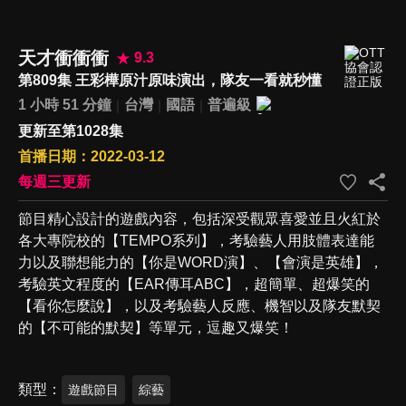
天才衝衝衝
9.3
第809集 王彩樺原汁原味演出，隊友一看就秒懂
1 小時 51 分鐘
台灣
國語
普遍級
更新至第1028集
首播日期：2022-03-12
每週三更新
節目精心設計的遊戲內容，包括深受觀眾喜愛並且火紅於
各大專院校的【TEMPO系列】，考驗藝人用肢體表達能
力以及聯想能力的【你是WORD演】、【會演是英雄】，
考驗英文程度的【EAR傳耳ABC】，超簡單、超爆笑的
【看你怎麼說】，以及考驗藝人反應、機智以及隊友默契
的【不可能的默契】等單元，逗趣又爆笑！
類型
遊戲節目
綜藝