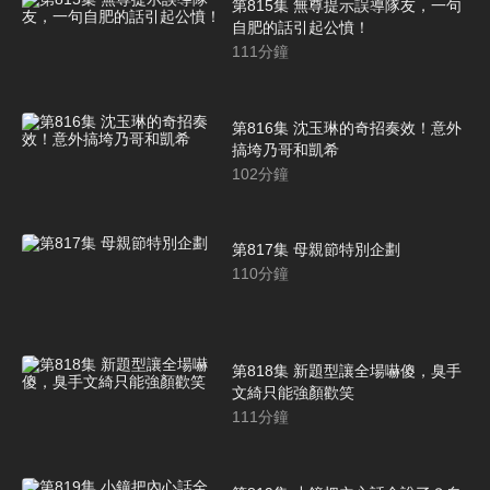
第815集 無尊提示誤導隊友，一句
自肥的話引起公憤！
111
分鐘
第816集 沈玉琳的奇招奏效！意外
搞垮乃哥和凱希
102
分鐘
第817集 母親節特別企劃
110
分鐘
第818集 新題型讓全場嚇傻，臭手
文綺只能強顏歡笑
111
分鐘