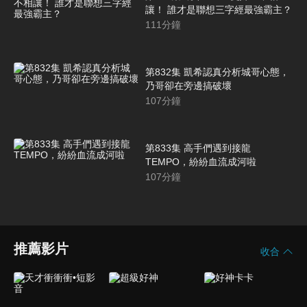
讓！ 誰才是聯想三字經最強霸主？
111
分鐘
第832集 凱希認真分析城哥心態，
乃哥卻在旁邊搞破壞
107
分鐘
第833集 高手們遇到接龍
TEMPO，紛紛血流成河啦
107
分鐘
推薦影片
收合