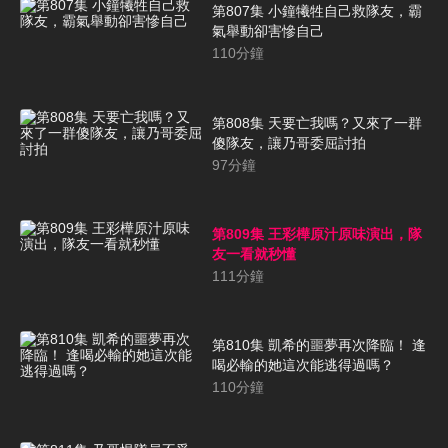
第807集 小鐘犧牲自己救隊友，霸
氣舉動卻害慘自己
110
分鐘
第808集 天要亡我嗎？又來了一群
傻隊友，讓乃哥委屈討拍
97
分鐘
第809集 王彩樺原汁原味演出，隊
友一看就秒懂
111
分鐘
第810集 凱希的噩夢再次降臨！ 逢
喝必輸的她這次能逃得過嗎？
110
分鐘