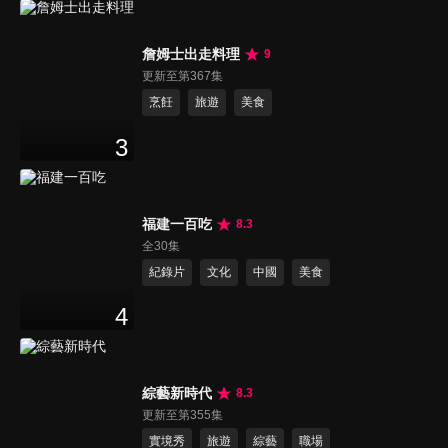
詹姆士出走料理
9
更新至第367集
烹飪
旅遊
美食
3
福建一百吃
8.3
全30集
紀錄片
文化
中國
美食
4
綜藝新時代
8.3
更新至第355集
實境秀
旅遊
綜藝
職場