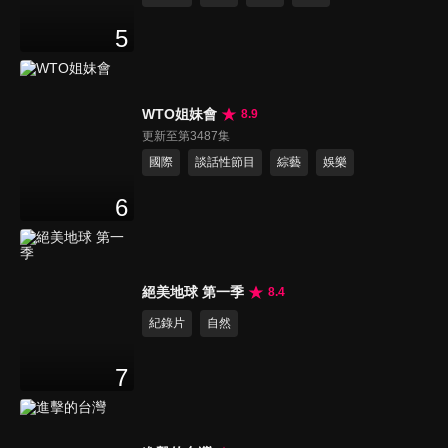
5
WTO姐妹會
8.9
更新至第3487集
國際
談話性節目
綜藝
娛樂
6
絕美地球 第一季
8.4
紀錄片
自然
7