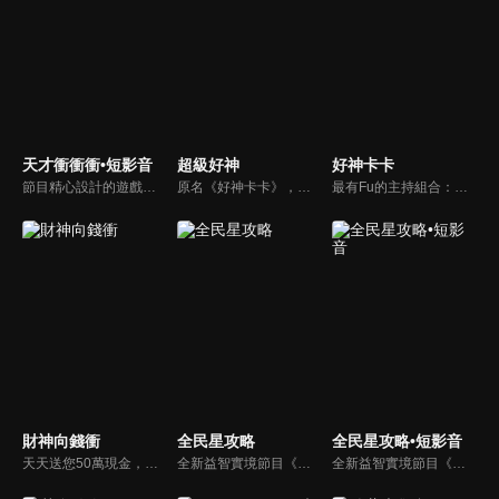
天才衝衝衝•短影音
超級好神
好神卡卡
節目精心設計的遊戲內容，包括深受觀眾喜愛並且火紅於各大專院校的【TEMPO系列】，考驗藝人用肢體表達能力以及聯想能力的【你是WORD演】、【會演是英雄】，考驗英文程度的【EAR傳耳ABC】，超簡單、超爆笑的【看你怎麼說】，以及考驗藝人反應、機智以及隊友默契的【不可能的默契】等單元，逗趣又爆笑！
原名《好神卡卡》，後改名為《超級好神》，是一檔益智類綜藝節目，由「A咖天王」徐乃麟搭配黃鐙輝主持。「好神智慧王」、「好神記憶王」、「誰是爆點王」、「好神送好禮」四個單元，讓來賓一較高下。比反應，比記憶，比機智，比膽識，幸運女神的眷顧與遠離永遠都是個未知數！
最有Fu的主持組合：「A咖天王」徐乃麟+「好神天心」朱芯儀+「真理大學校花」洪棠+「台大獸醫碩士」LYDIA。遊戲的層層關卡，來賓必須要和主持人比反應，比記憶，比機智，比膽識，幸運女神的眷顧與遠離永遠都是個未知數！
財神向錢衝
全民星攻略
全民星攻略•短影音
天天送您50萬現金，還有汽車大獎！不考智力、體力，挑戰家人、同事、同學、朋友互相了解的成渡和共同生活經驗。快來參加《財神向前衝》大獎通通送給您。
全新益智實境節目《全民星攻略》，由館長曾國城擔任把關者，考驗著每個來挑戰九宮格益智遊戲藝人明星。想要攻略九宮格關卡，透過創意聯想、邏輯推理、理想分析，才有機會獲取智慧星幣，帶走夢幻大獎。
全新益智實境節目《全民星攻略》，由館長曾國城擔任把關者，考驗著每個來挑戰九宮格益智遊戲藝人明星。想要攻略九宮格關卡，透過創意聯想、邏輯推理、理想分析，才有機會獲取智慧星幣，帶走夢幻大獎。