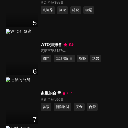
更新至第355集
實境秀
旅遊
綜藝
職場
5
WTO姐妹會
8.9
更新至第3487集
國際
談話性節目
綜藝
娛樂
6
進擊的台灣
8.2
更新至第586集
訪談
新聞雜誌
美食
台灣
7