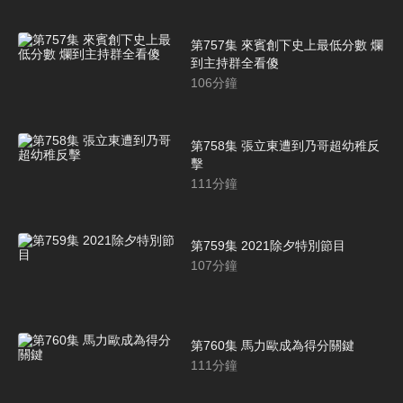
第757集 來賓創下史上最低分數 爛
到主持群全看傻
106
分鐘
第758集 張立東遭到乃哥超幼稚反
擊
111
分鐘
第759集 2021除夕特別節目
107
分鐘
第760集 馬力歐成為得分關鍵
111
分鐘