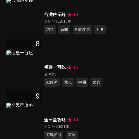
台灣啟示錄
8.6
更新至第1613集
訪談
新聞
新聞雜誌
社會
8
福建一百吃
8.3
全30集
紀錄片
文化
中國
美食
9
全民星攻略
8.1
更新至第931集
遊戲節目
綜藝