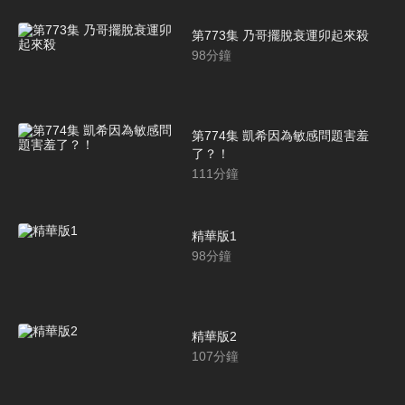
第773集 乃哥擺脫衰運卯起來殺
98
分鐘
第774集 凱希因為敏感問題害羞
了？！
111
分鐘
精華版1
98
分鐘
精華版2
107
分鐘