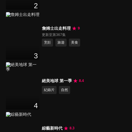
2
詹姆士出走料理
9
更新至第367集
烹飪
旅遊
美食
3
絕美地球 第一季
8.4
紀錄片
自然
4
綜藝新時代
8.3