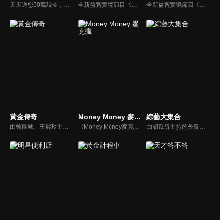
天天送您50萬現金，還有汽車大獎！不考智力、體力，挑戰家人、同事、同學、朋友互相了解的成渡和共同生活經驗。快來參加《財神向前衝》大獎通通送給您。
全新益智實境節目《全民星攻略》，由館長曾國城擔任把關者，考驗著每個來挑戰九宮格益智遊戲藝人明星。想要攻略九宮格關卡，透過創意聯想、邏輯推理、理想分析，才有機會獲取智慧星幣，帶走夢幻大獎。
全新益智實境節目《全民星攻略》，由館長曾國城擔任把關者，考驗著每個來挑戰九宮格益智遊戲藝人明星。想要攻略九宮格關卡，透過創意聯想、邏輯推理、理想分析，才有機會獲取智慧星幣，帶走夢幻大獎。
黃金傳奇
Money Money 麥克瘋
綜藝大集合
由曾國城、王麗玲主持，許多人記憶中的經典外景綜藝節目之一。每次闖關成功的隊伍，可獲得藏寶圖；拼湊出完整藏寶圖者，可憑著藏寶圖提示至寶箱放置處；最後以正確寶箱之正確答案鑰匙開啟成功者，除隊長本身外的每位參賽者，即可獲得價值新台幣5萬元之黃金金牌。
《Money Money麥克瘋》節目強調不比音準、不比音色，也不比外型、外貌、氣質、長相等如何，只強調只要歌詞記得牢，就可以參加比賽。
由胡瓜所主持的外景綜藝節目，秉持著「幸福好運到，獎金送夠夠」的精神，和眾多藝人與鄉親同樂玩遊戲拿獎金，介紹各地的人文、美食、特產等，提供豐富多元的內容，不間斷的笑料，讓您忘卻一切煩惱、開懷大笑。