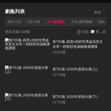
劇集列表
更多
9
690-719
720-749
750-精華版5
775-虎年特輯
804-83
更新至第1028集
列表
舊→新
第750集 聶雲x何妤玟秀超高英文
水準！輕鬆秒答讓敵隊都讚嘆
118
分鐘
第751集 2020年度積分賽(上)
117
分鐘
第752集 2020年度積分賽(下)
117
分鐘