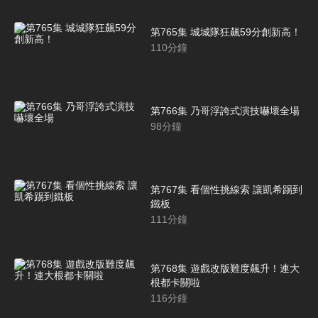
第765集 城城隊狂飆59分創新高！
110
分鐘
第766集 乃哥浮誇式演技嚇壞全場
98
分鐘
第767集 看個性挑線索 讓凱希踢到
鐵板
111
分鐘
第768集 遊戲改版難度飆升！連大
根都卡關啦
116
分鐘