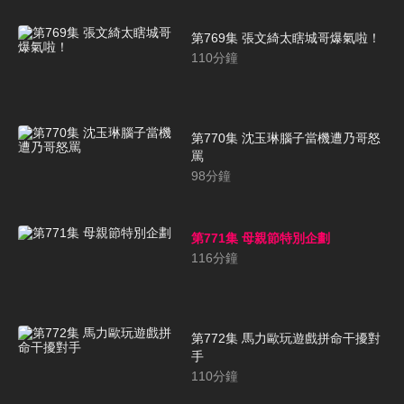
第769集 張文綺太瞎城哥爆氣啦！
110
分鐘
第770集 沈玉琳腦子當機遭乃哥怒
罵
98
分鐘
第771集 母親節特別企劃
116
分鐘
第772集 馬力歐玩遊戲拼命干擾對
手
110
分鐘