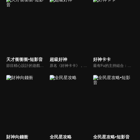
天才衝衝衝•短影音
超級好神
好神卡卡
節目精心設計的遊戲內容，包括深受觀眾喜愛並且火紅於各大專院校的【TEMPO系列】，考驗藝人用肢體表達能力以及聯想能力的【你是WORD演】、【會演是英雄】，考驗英文程度的【EAR傳耳ABC】，超簡單、超爆笑的【看你怎麼說】，以及考驗藝人反應、機智以及隊友默契的【不可能的默契】等單元，逗趣又爆笑！
原名《好神卡卡》，後改名為《超級好神》，是一檔益智類綜藝節目，由「A咖天王」徐乃麟搭配黃鐙輝主持。「好神智慧王」、「好神記憶王」、「誰是爆點王」、「好神送好禮」四個單元，讓來賓一較高下。比反應，比記憶，比機智，比膽識，幸運女神的眷顧與遠離永遠都是個未知數！
最有Fu的主持組合：「A咖天王」徐乃麟+「好神天心」朱芯儀+「真理大學校花」洪棠+「台大獸醫碩士」LYDIA。遊戲的層層關卡，來賓必須要和主持人比反應，比記憶，比機智，比膽識，幸運女神的眷顧與遠離永遠都是個未知數！
財神向錢衝
全民星攻略
全民星攻略•短影音