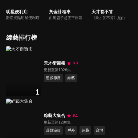
明星便利店
黃金計程車
天才答不答
歡迎光臨明星便利店！你覺得便利店裡面有什麼？關東煮？茶葉蛋？還是讓你尖叫的大明星？一家擁有明星的便利店，到底有多稀奇，你會不會想要光臨呢？
由總霸子趙正平開著計程車在街頭隨機找尋搭車路人，進行機智問答，如果十題答對就可以拿走金元寶！如果沒有答對，就把當前獎金減一個0然後發放！另外節目中總霸子趙正平還會帶我們遍尋美食名景。
《天才答不答》是由吳宗憲和吳怡霈共同主持的益智節目。節目設立高額的獎金來考驗藝人們真實的人性，同時將題目立體化，讓你身歷其境去冒險答題。更有哪些出乎意料的處罰，讓藝人羞愧的不想再答錯！一個最接近「人性」與「真實」的益智節目，現在就讓吳宗憲帶你輕鬆玩轉知識。
綜藝排行榜
天才衝衝衝
9.3
更新至第1028集
遊戲節目
綜藝
1
綜藝大集合
9.1
更新至第1280集
遊戲節目
戶外
綜藝
台灣