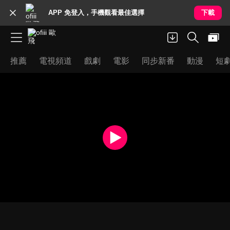
APP 免登入，手機觀看最佳選擇
下載
推薦
電視頻道
戲劇
電影
同步新番
動漫
短