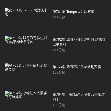
第761集 Tempo大對決來啦！
111
分鐘
第762集 城哥乃哥強碰對戰 結果卻
出乎意料
111
分鐘
第763集 乃哥不顧形象就是要贏！
106
分鐘
第764集 小鐘動作太慢讓乃哥氣炸
啦！
106
分鐘