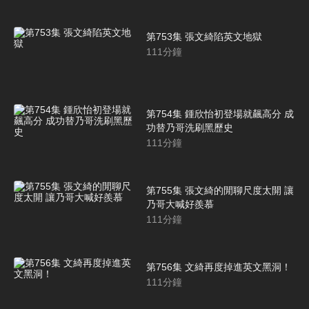
第753集 張文綺陷英文地獄
111
分鐘
第754集 鍾欣怡初登場就飆高分 成
功替乃哥洗刷黑歷史
111
分鐘
第755集 張文綺的閒聊尺度太開 讓
乃哥大喊好羨慕
111
分鐘
第756集 文綺再度掉進英文黑洞！
111
分鐘