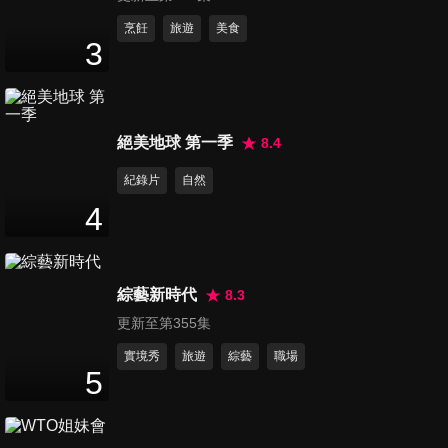
第550集 純愛教主郭靜來了
烹飪
旅遊
美食
3
110
分鐘
第551集 Albee提示神救援！
絕美地球 第一季
8.4
107
分鐘
紀錄片
自然
4
第552集 TEMPO大對決
106
分鐘
綜藝新時代
8.3
更新至第355集
第553集 神雞妙算迎新春
111
分鐘
實境秀
旅遊
綜藝
職場
5
第554集 四傻新誕生 乃哥變傻