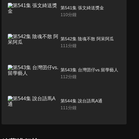
第541集 張文綺送獎金
110
分鐘
第542集 陰魂不散 阿呆阿瓜
111
分鐘
第543集 台灣囝仔vs.留學藝人
112
分鐘
第544集 說台語馬A通
111
分鐘
第545集 女神安心亞來了
111
分鐘