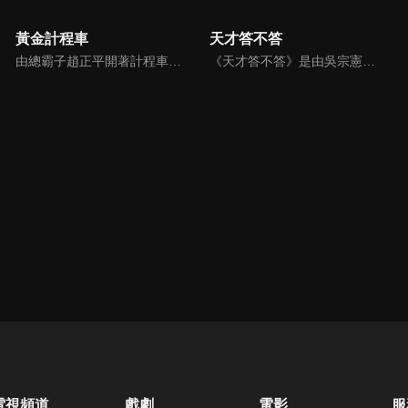
黃金計程車
天才答不答
由總霸子趙正平開著計程車在街頭隨機找尋搭車路人，進行機智問答，如果十題答對就可以拿走金元寶！如果沒有答對，就把當前獎金減一個0然後發放！另外節目中總霸子趙正平還會帶我們遍尋美食名景。
《天才答不答》是由吳宗憲和吳怡霈共同主持的益智節目。節目設立高額的獎金來考驗藝人們真實的人性，同時將題目立體化，讓你身歷其境去冒險答題。更有哪些出乎意料的處罰，讓藝人羞愧的不想再答錯！一個最接近「人性」與「真實」的益智節目，現在就讓吳宗憲帶你輕鬆玩轉知識。
電視頻道
戲劇
電影
服