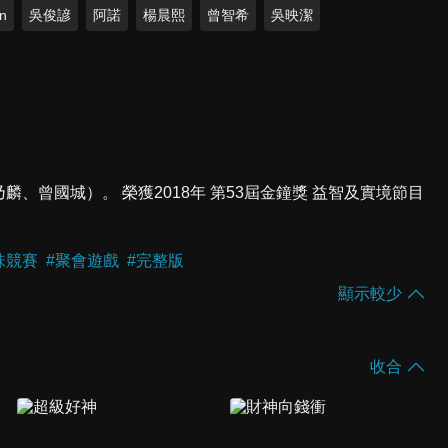
n
吳俊諺
阿諾
楊晨熙
曾智希
吳映潔
乃麟、曾國城）。 榮獲2018年 第53屆金鐘獎 益智及實境節目
味競賽
#
聚會遊戲
#
完整版
顯示較少
收合