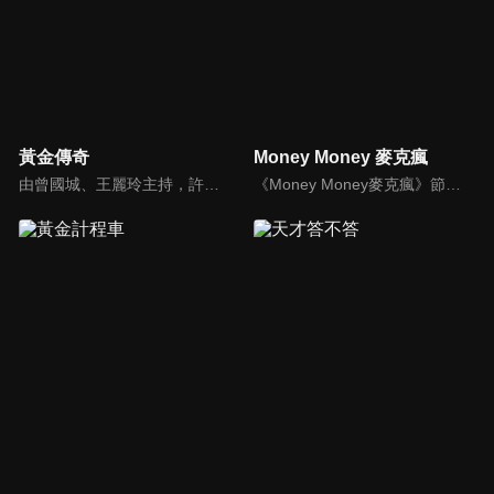
黃金傳奇
Money Money 麥克瘋
由曾國城、王麗玲主持，許多人記憶中的經典外景綜藝節目之一。每次闖關成功的隊伍，可獲得藏寶圖；拼湊出完整藏寶圖者，可憑著藏寶圖提示至寶箱放置處；最後以正確寶箱之正確答案鑰匙開啟成功者，除隊長本身外的每位參賽者，即可獲得價值新台幣5萬元之黃金金牌。
《Money Money麥克瘋》節目強調不比音準、不比音色，也不比外型、外貌、氣質、長相等如何，只強調只要歌詞記得牢，就可以參加比賽。