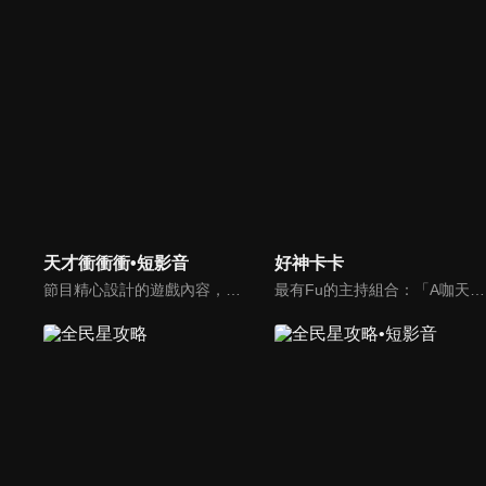
天才衝衝衝•短影音
好神卡卡
節目精心設計的遊戲內容，包括深受觀眾喜愛並且火紅於各大專院校的【TEMPO系列】，考驗藝人用肢體表達能力以及聯想能力的【你是WORD演】、【會演是英雄】，考驗英文程度的【EAR傳耳ABC】，超簡單、超爆笑的【看你怎麼說】，以及考驗藝人反應、機智以及隊友默契的【不可能的默契】等單元，逗趣又爆笑！
最有Fu的主持組合：「A咖天王」徐乃麟+「好神天心」朱芯儀+「真理大學校花」洪棠+「台大獸醫碩士」LYDIA。遊戲的層層關卡，來賓必須要和主持人比反應，比記憶，比機智，比膽識，幸運女神的眷顧與遠離永遠都是個未知數！