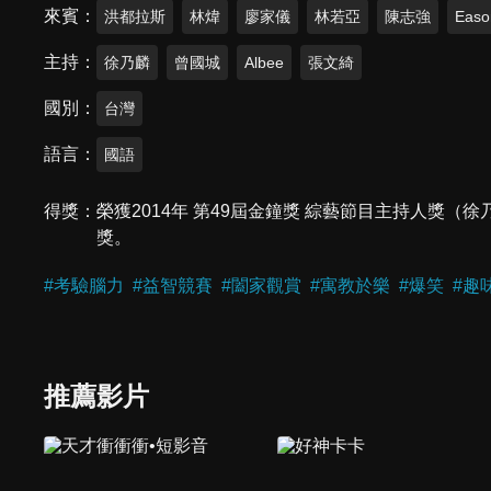
來賓
洪都拉斯
林煒
廖家儀
林若亞
陳志強
Easo
主持
徐乃麟
曾國城
Albee
張文綺
國別
台灣
語言
國語
得獎
榮獲2014年 第49屆金鐘獎 綜藝節目主持人獎（徐
獎。
#
考驗腦力
#
益智競賽
#
闔家觀賞
#
寓教於樂
#
爆笑
#
趣
推薦影片