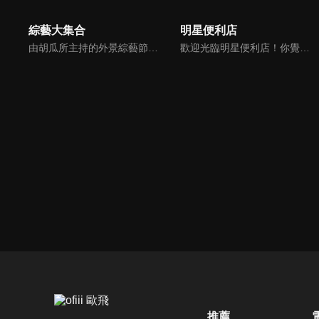
綜藝大集合
明星便利店
由胡瓜所主持的外景綜藝節目，秉持著「幸福好運到，獎金送夠夠」的精神，和眾多藝人與鄉親同樂玩遊戲拿獎金，介紹各地的人文、美食、特產等，提供豐富多元的內容，不間斷的笑料，讓您忘卻一切煩惱、開懷大笑。
歡迎光臨明星便利店！你覺得便利店裡面有什麼？關東煮？茶葉蛋？還是讓你尖叫的大明星？一家擁有明星的便利店，到底有多稀奇，你會不會想要光臨呢？
推薦