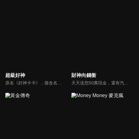
超級好神
財神向錢衝
原名《好神卡卡》，後改名為《超級好神》，是一檔益智類綜藝節目，由「A咖天王」徐乃麟搭配黃鐙輝主持。「好神智慧王」、「好神記憶王」、「誰是爆點王」、「好神送好禮」四個單元，讓來賓一較高下。比反應，比記憶，比機智，比膽識，幸運女神的眷顧與遠離永遠都是個未知數！
天天送您50萬現金，還有汽車大獎！不考智力、體力，挑戰家人、同事、同學、朋友互相了解的成渡和共同生活經驗。快來參加《財神向前衝》大獎通通送給您。