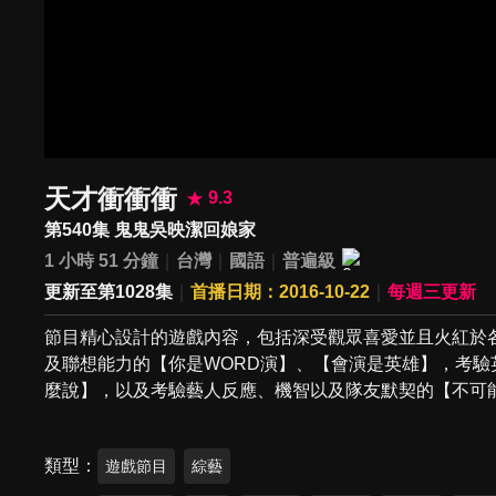
天才衝衝衝
9.3
第540集 鬼鬼吳映潔回娘家
1 小時 51 分鐘
台灣
國語
普遍級
更新至第1028集
首播日期：2016-10-22
每週三更新
節目精心設計的遊戲內容，包括深受觀眾喜愛並且火紅於各
及聯想能力的【你是WORD演】、【會演是英雄】，考驗
麼說】，以及考驗藝人反應、機智以及隊友默契的【不可
類型
遊戲節目
綜藝