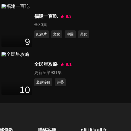
第559集 王仁甫的奧步
110
分鐘
福建一百吃
8.3
全30集
紀錄片
文化
中國
美食
第560集 同隊來挑戰
9
111
分鐘
全民星攻略
8.1
第561集 薑汁地獄整人首映會
更新至第931集
110
分鐘
遊戲節目
綜藝
10
第562集 爆笑愚人節
111
分鐘
第563集 整人大王踢鐵板？！
務條款
聯絡客服
ofiii lt’s all free