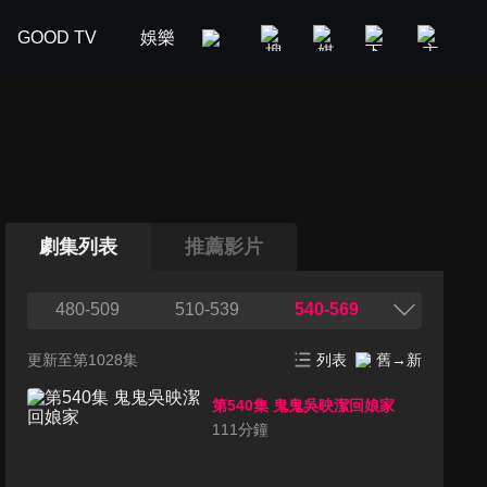
GOOD TV
娛樂
美食旅遊
新聞政論
汽車
劇集列表
推薦影片
480-509
510-539
540-569
更新至第1028集
列表
舊→新
第540集 鬼鬼吳映潔回娘家
111
分鐘