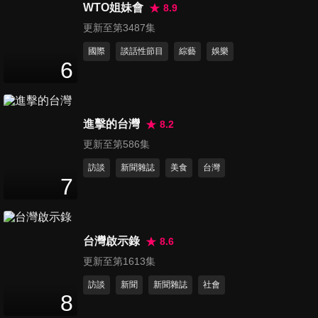
爸？
WTO姐妹會
8.9
110
分鐘
更新至第3487集
國際
談話性節目
綜藝
娛樂
第555集 元宵特映 邀你一起猜
6
110
分鐘
進擊的台灣
8.2
第556集 乃哥想不到 城城隊首
更新至第586集
贏囉？
111
分鐘
訪談
新聞雜誌
美食
台灣
7
第557集 紅娘衝衝衝
110
分鐘
台灣啟示錄
8.6
更新至第1613集
第558集 挑戰笨極限
訪談
新聞
新聞雜誌
社會
110
分鐘
8