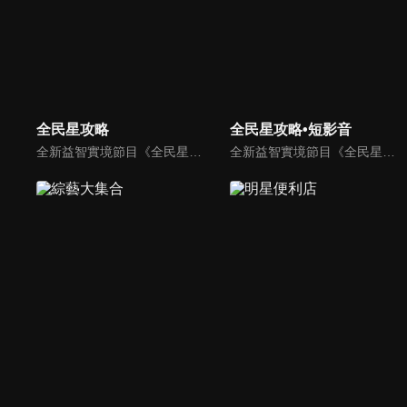
全民星攻略
全民星攻略•短影音
全新益智實境節目《全民星攻略》，由館長曾國城擔任把關者，考驗著每個來挑戰九宮格益智遊戲藝人明星。想要攻略九宮格關卡，透過創意聯想、邏輯推理、理想分析，才有機會獲取智慧星幣，帶走夢幻大獎。
全新益智實境節目《全民星攻略》，由館長曾國城擔任把關者，考驗著每個來挑戰九宮格益智遊戲藝人明星。想要攻略九宮格關卡，透過創意聯想、邏輯推理、理想分析，才有機會獲取智慧星幣，帶走夢幻大獎。