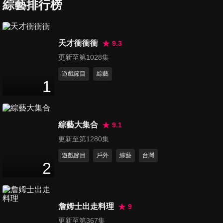
綜藝排行榜
第546集 彥君 vs. 彥均
天才衝衝衝
9.3
111
分鐘
更新至第1028集
遊戲節目
綜藝
1
第547集 張文綺 米可白，誰
傻？
111
分鐘
綜藝大集合
9.1
第548集 乃哥屈辱連番被罵
更新至第1280集
111
分鐘
遊戲節目
戶外
綜藝
台灣
2
第549集 耶誕節特別企劃
111
分鐘
詹姆士出走料理
9
更新至第367集