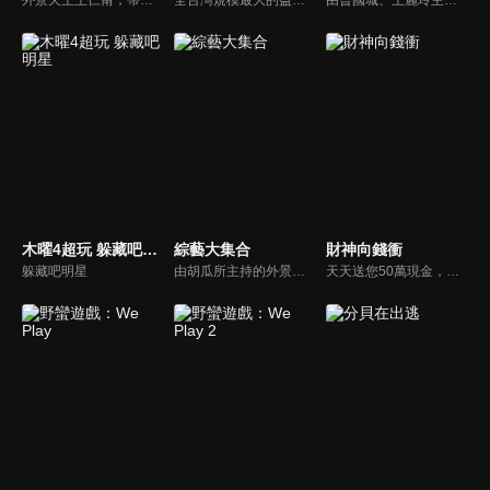
木曜4超玩 躲藏吧明星
綜藝大集合
財神向錢衝
躲藏吧明星
由胡瓜所主持的外景綜藝節目，秉持著「幸福好運到，獎金送夠夠」的精神，和眾多藝人與鄉親同樂玩遊戲拿獎金，介紹各地的人文、美食、特產等，提供豐富多元的內容，不間斷的笑料，讓您忘卻一切煩惱、開懷大笑。
天天送您50萬現金，還有汽車大獎！不考智力、體力，挑戰家人、同事、同學、朋友互相了解的成渡和共同生活經驗。快來參加《財神向前衝》大獎通通送給您。