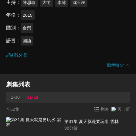
主持
陳思璇
大愷
李懿
沈玉琳
年份
2015
國別
台灣
語言
國語
#
遊戲外景
顯示較少
劇集列表
1-30
31-52
全52集
列表
舊→新
第31集 夏天就是要玩水-雲林
98
分鐘