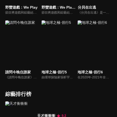
野蠻遊戲：We Play
野蠻遊戲：We Play 2
分貝在出逃
節目將遊戲和綜藝結合在一起的新概念真人秀節目，成員們將進行無法預測的遊戲內容，提供多樣、新鮮的節目環節為看點，主持與來賓將在虛擬世界中，展開大規模遊戲的動作冒險。
節目將遊戲和綜藝結合在一起的新概念真人秀節目，成員們將進行無法預測的遊戲內容，提供多樣、新鮮的節目環節為看點，主持與來賓將在虛擬世界中，展開大規模遊戲的動作冒險。
《分貝在出逃》是一檔新戶外音樂治癒綜藝，蘇醒、張遠等5位彼此相熟的嘉賓一起去戶外露營，在7天之內上演分貝出逃之旅，通過遊戲互動贏取「分貝值」來解鎖3場音樂會的舉辦權。節目集音樂元素、旅途元素和真人秀元素為一體，傳播音樂和友情的正能量。
請問今晚住誰家
地球之極·侶行5
地球之極·侶行6
《請問今晚住誰家》是真人打工旅遊實境節目，由「型男打工團」帶領各位遠離都市塵囂，探訪最療癒的鄉間！進行打工換餐、換宿的體驗。
由環球探險家張昕宇、梁紅「侶行夫婦」攜手，前往最高、最寒冷、最炎熱、最神秘等「地球之極」，走遍地球極致之地，見證人類偉大生存。這一段極地之旅，用真實的鏡頭語言，去記錄和講述了極端環境下人類的生存故事，有的是故土難離，有的不停挑戰著生存極限，無一不閃爍著充滿智慧的生活之光。
在2020年-2021年全球疫情大背景下，侶行夫婦張昕宇梁紅跨越歐亞大陸，在俄羅斯及東歐各國，關照普通人生，發現點滴希望。在戰事隨時可能激化的烏克蘭東部、被戰爭摧殘30多年的阿塞拜疆納卡地區、大轟炸後依然飽受折磨的塞爾維亞，張昕宇梁紅記錄下人們，在戰爭中追尋光明的故事。
綜藝排行榜
天才衝衝衝
9.3