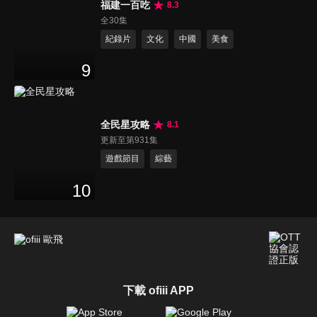
福建一百吃
8.3
全30集
紀錄片
文化
中國
美食
9
全民星攻略
8.1
更新至第931集
遊戲節目
綜藝
10
下載 ofiii APP