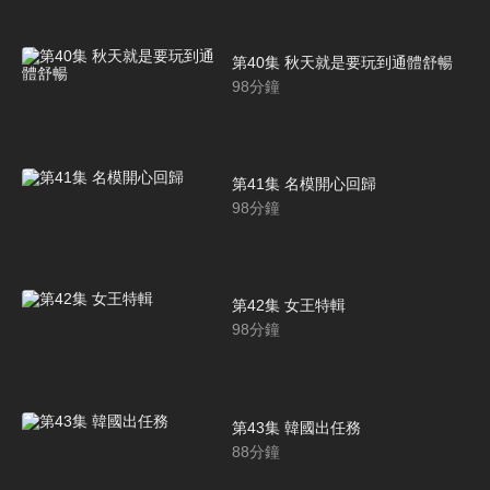
第40集 秋天就是要玩到通體舒暢
98
分鐘
第41集 名模開心回歸
98
分鐘
第42集 女王特輯
98
分鐘
第43集 韓國出任務
88
分鐘