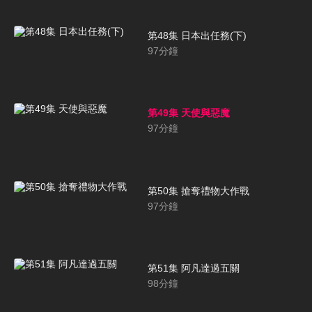
第48集 日本出任務(下)
97
分鐘
第49集 天使與惡魔
97
分鐘
第50集 搶奪禮物大作戰
97
分鐘
第51集 阿凡達過五關
98
分鐘