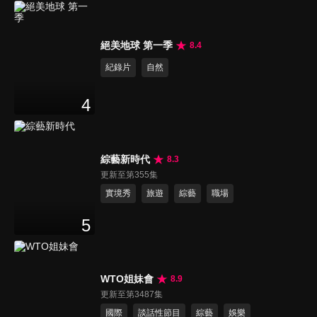
絕美地球 第一季
8.4
紀錄片
自然
4
綜藝新時代
8.3
更新至第355集
實境秀
旅遊
綜藝
職場
5
WTO姐妹會
8.9
更新至第3487集
國際
談話性節目
綜藝
娛樂