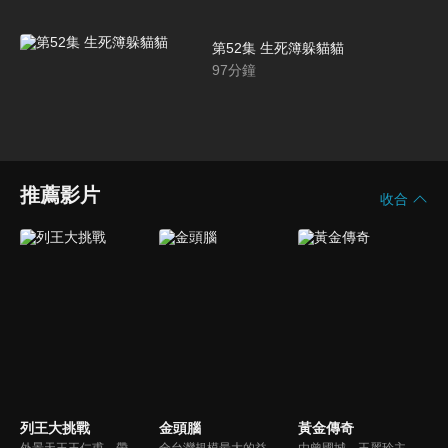
第52集 生死簿躲貓貓
97
分鐘
推薦影片
收合
列王大挑戰
金頭腦
黃金傳奇
外景天王王仁甫，帶領初出茅廬、外景界新鮮人的陳漢典攜手主持，兩人各自率領自稱膽大包天的列王藝人團，在節目中相互挑戰對方害怕的極限，集結恐懼、互整、爆笑等綜藝效果，讓觀眾看看藝人們最野生的真情流露！
全台灣規模最大的益智節目，首創棚內與外景並重，聰明的觀眾動動腦，尋找各行各業最聰明的人，打造與上班族生活圈最貼近的百人大型益智節目！
由曾國城、王麗玲主持，許多人記憶中的經典外景綜藝節目之一。每次闖關成功的隊伍，可獲得藏寶圖；拼湊出完整藏寶圖者，可憑著藏寶圖提示至寶箱放置處；最後以正確寶箱之正確答案鑰匙開啟成功者，除隊長本身外的每位參賽者，即可獲得價值新台幣5萬元之黃金金牌。