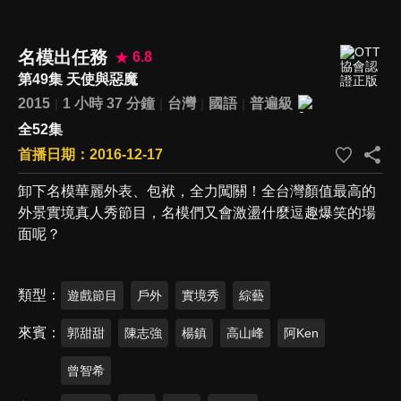
名模出任務
6.8
第49集 天使與惡魔
2015
1 小時 37 分鐘
台灣
國語
普遍級
全52集
首播日期：2016-12-17
卸下名模華麗外表、包袱，全力闖關！全台灣顏值最高的
外景實境真人秀節目，名模們又會激盪什麼逗趣爆笑的場
面呢？
類型
遊戲節目
戶外
實境秀
綜藝
來賓
郭甜甜
陳志強
楊鎮
高山峰
阿Ken
曾智希