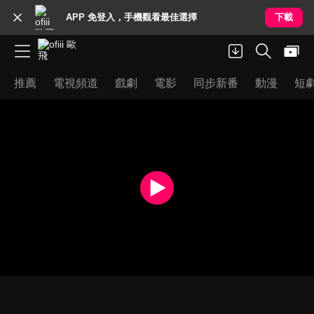
APP 免登入，手機觀看最佳選擇
下載
推薦
電視頻道
戲劇
電影
同步新番
動漫
短