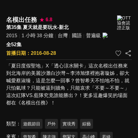
名模出任務
6.8
第35集 夏天就是要玩水-新北
2015
1 小時 38 分鐘
台灣
國語
普遍級
全52集
首播日期：2016-08-28
「夏日度假聖地」X「透心涼水關卡」這次名模出任務來
到北海岸的美麗沙灘白沙灣～李沛旭懷裡抱著璇姊，卻大
喊愛蔡淑臻，這是怎麼一回事？曾智希天不怕地不怕，就
只怕氣球？只能被逼到牆角，只能哀求「不要～不要～」
這次紅隊VS.藍隊究竟誰能勝出？！更多逗趣爆笑的場面
都在《名模出任務》！
類型
遊戲節目
戶外
實境秀
綜藝
來賓
曾智希
陳志強
鄧絜文
高山峰
若綺