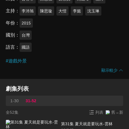
主持
李沛旭
陳思璇
大愷
李懿
沈玉琳
年份
2015
國別
台灣
語言
國語
#
遊戲外景
顯示較少
劇集列表
1-30
31-52
全52集
列表
舊→新
第31集 夏天就是要玩水-雲林