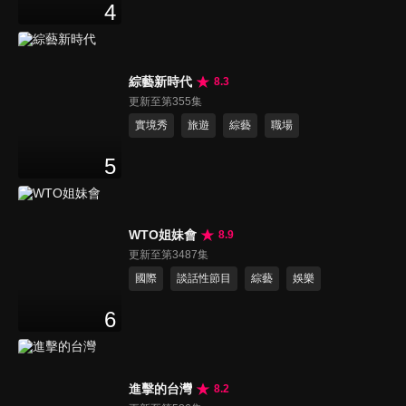
4
綜藝新時代
8.3
更新至第355集
實境秀
旅遊
綜藝
職場
5
WTO姐妹會
8.9
更新至第3487集
國際
談話性節目
綜藝
娛樂
6
進擊的台灣
8.2