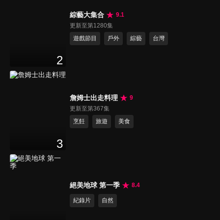
綜藝大集合
9.1
更新至第1280集
遊戲節目
戶外
綜藝
台灣
2
詹姆士出走料理
9
更新至第367集
烹飪
旅遊
美食
3
絕美地球 第一季
8.4
紀錄片
自然