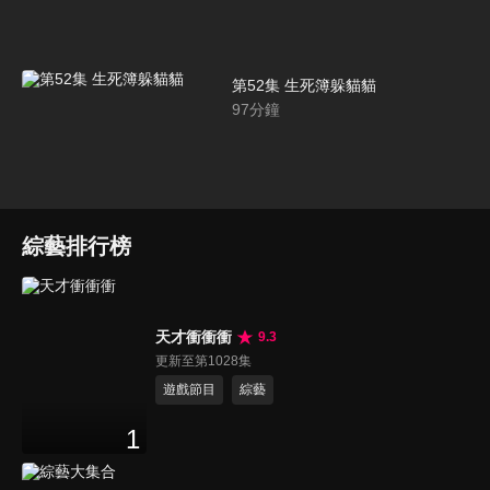
第52集 生死簿躲貓貓
97
分鐘
綜藝排行榜
天才衝衝衝
9.3
更新至第1028集
遊戲節目
綜藝
1