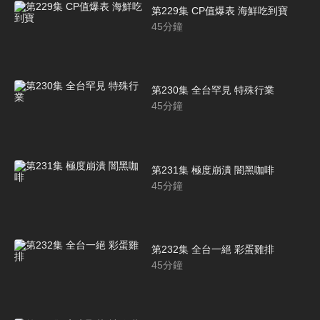
第229集 CP值爆表 海鮮吃到寶
45
分鐘
第230集 全台罕見 特殊行業
45
分鐘
第231集 極度崩潰 闇黑咖啡
45
分鐘
第232集 全台一絕 彩蛋雞排
45
分鐘