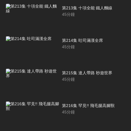
第213集 十項全能 鐵人麵線
45
分鐘
第214集 吐司滿漢全席
45
分鐘
第215集 達人帶路 秒遊世界
45
分鐘
第216集 罕見!! 飛毛腿高腳獸
45
分鐘