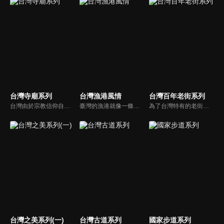
台灣寺廟系列
台灣漁港風情
台灣百年老街系列
台灣由於宗教信仰自由，在島內可說處處可見，或大或小的廟宇宮寺，台灣宗教系列，帶您了解台灣的宗教、台灣的神明教義，帶您巡禮台灣的廟宇、台灣的民間信仰...邀您一起來體驗！
臺灣的漁港就像一條藍色道路，這裡能感受到濃厚的漁港文化氣息，欣賞海天一色的港口風情，落日時分，夕陽余暉用橘紅的色彩，訴說著漁港人的回憶...
為了台灣特有的老街文化特色保存下來，我們挑選了台灣最具特色的四十五條老街，製作台灣的老街系列節目，希望將台灣各老街的建築特色，歷史文化，地方小吃做一有系統的報導，讓大眾能對台灣的老街有更深一層的認識與了解。
台灣之美系列(一)
台灣古道系列
國家步道系列