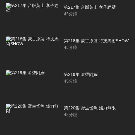
第217集 台版黃山 孝子絕壁
45
分鐘
第218集 蒙古原裝 特技馬術SHOW
45
分鐘
第219集 嗆聲阿嬤
45
分鐘
第220集 野生怪魚 錢力無限
45
分鐘