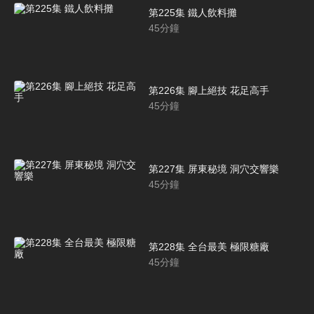
第225集 鐵人飲料攤
45
分鐘
第226集 腳上絕技 花足高手
45
分鐘
第227集 屏東秘境 洞穴交響樂
45
分鐘
第228集 全台最美 極限糖廠
45
分鐘