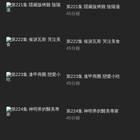
第221集 隱藏版烤雞 陰陽蓮
45
分鐘
第222集 催淚瓦斯 哭泣美食
45
分鐘
第223集 逢甲商圈 戀愛小吃
45
分鐘
第224集 神明界的醫美專家
45
分鐘