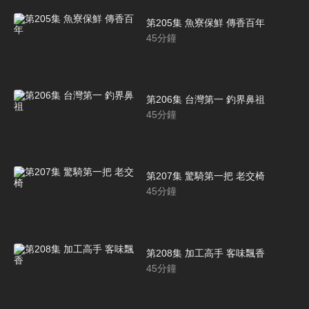
第205集 魚寮保鮮 傳香百年
45
分鐘
第206集 台灣第一 釣界鼻祖
45
分鐘
第207集 驚騎第一把 老交椅
45
分鐘
第208集 加工高手 客味飄香
45
分鐘