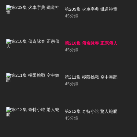
第209集 火車字典 鐵道神童
45
分鐘
第210集 傳奇詠春 正宗傳人
45
分鐘
第211集 極限挑戰 空中舞蹈
45
分鐘
第212集 奇特小吃 驚人蛇腸
45
分鐘