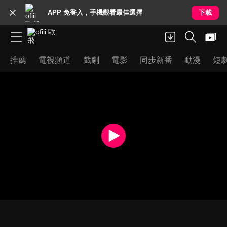
APP 免登入，手機觀看最佳選擇
下載
推薦
電視頻道
戲劇
電影
同步新番
動漫
短