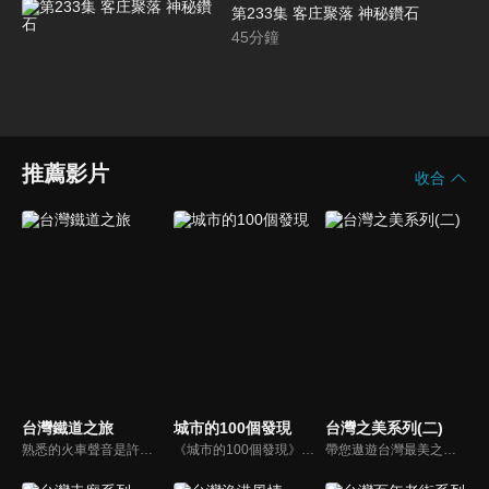
第233集 客庄聚落 神秘鑽石
45
分鐘
推薦影片
收合
台灣鐵道之旅
城市的100個發現
台灣之美系列(二)
熟悉的火車聲音是許多人小時候的記憶，可是您對於台灣的鐵路歷史知道多少呢？台灣的鐵路開拓史就如同台灣的歷史一樣，處處都可以見到台灣開拓的痕跡，所以要認識台灣，台灣的鐵路發展一定是您最先要了解的！
《城市的100個發現》將由一位紀實性插畫家的引言發聲，配合其畫作，從寬廣的時代脈絡中，汲取各集欲探討的特色主題，揭露鮮為人知的文史過去，讓市井小民對城市文化產出截然不同的認識。主持人胡文華將化身為城市色計師，透過她的視角用色彩的多元切面與屬性，娓娓訴說一座城市的文化故事。
帶您遨遊台灣最美之地，了解台灣最美地帶，讓您沉浸在台灣風情之美，享受迷人景緻與感人情誼。