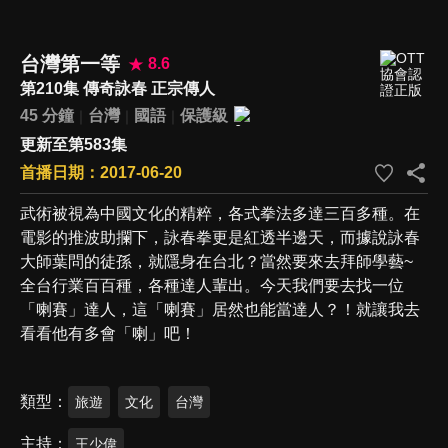
台灣第一等
8.6
第210集 傳奇詠春 正宗傳人
45 分鐘
台灣
國語
保護級
更新至第583集
首播日期：2017-06-20
武術被視為中國文化的精粹，各式拳法多達三百多種。在
電影的推波助攔下，詠春拳更是紅透半邊天，而據說詠春
大師葉問的徒孫，就隱身在台北？當然要來去拜師學藝~
全台行業百百種，各種達人輩出。今天我們要去找一位
「喇賽」達人，這「喇賽」居然也能當達人？！就讓我去
看看他有多會「喇」吧！
類型
旅遊
文化
台灣
主持
王少偉