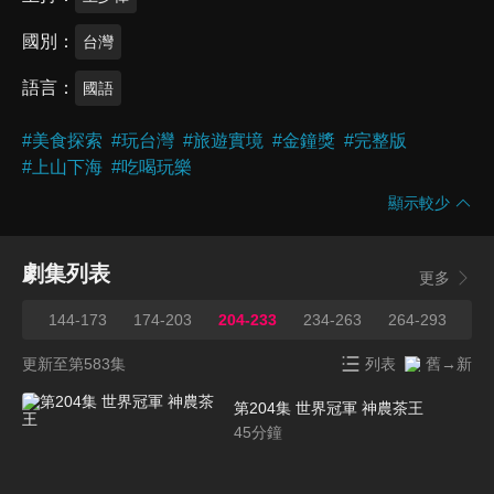
國別
台灣
語言
國語
#
美食探索
#
玩台灣
#
旅遊實境
#
金鐘獎
#
完整版
#
上山下海
#
吃喝玩樂
顯示較少
劇集列表
更多
143
144-173
174-203
204-233
234-263
264-293
29
更新至第583集
列表
舊→新
第204集 世界冠軍 神農茶王
45
分鐘