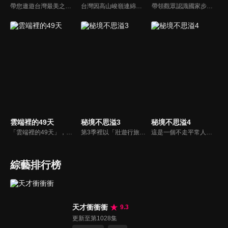
帶您遨遊台灣最美之地，了解台灣最美地帶，讓您沉浸在台灣風情之美，享受迷人景緻與感人情誼。
台灣因高山峻嶺連綿，阻隔了各地區的交通往來，自古以來居民即開闢了各種形式的道路，用來穿越這些險阻，這其中有部分已消失，許多成為現今公路的基礎，其中部分成為登山者所喜好的遊覽路線。這些道路保存了大量的古蹟以及前人生活的印記，統稱為「古道」。
帶領觀眾認識國家步道系統，悠閒健行享受台灣山林之美！
雲端裡的49天
秘境不思溢3
秘境不思溢4
「雲端裡的49天」，取自拍攝地比雲還高的山區，這一季節目採用VR 360全景攝影，以貫穿臺灣南北向的中央山脈為拍攝主軸，由金鐘主持人廖科溢帶領觀眾尋訪深藏在中央山脈的秘境，探索傳統原住民部落文化，完整呈現臺灣原始的樣貌並全紀錄分享給全世界。
第3季裡以「壯遊行旅」的概念，帶大家進探絕美秘境，為大家盤點畢生不可錯過的世紀景觀，走遍異地美景，感受大地造物之奇，讓我們跟著廖科溢浪跡天涯，感受世遺的風光。一步一腳印丈量每一寸土地，親身感受自然的地質奇觀加上鬼斧神工的建築之美，發現特殊人文地域，感受異度世界，時間瞬間凝結之美。
這是一個不走平常人容易走的路，不爬輕易攻頂的山，專攻專業級背包客路線的旅遊節目。這季我們將走訪終極秘境－瑞士，看阿爾卑斯山最富盛名的少女峰及馬特洪峰的奇幻美景。接著走訪蕞爾小國列支敦士登，之後來到奧地利拜訪莫扎特的故鄉薩爾斯堡和音樂之都維也納，徜徉在藍色多瑙河的圓舞曲中。
綜藝排行榜
天才衝衝衝
9.3
更新至第1028集