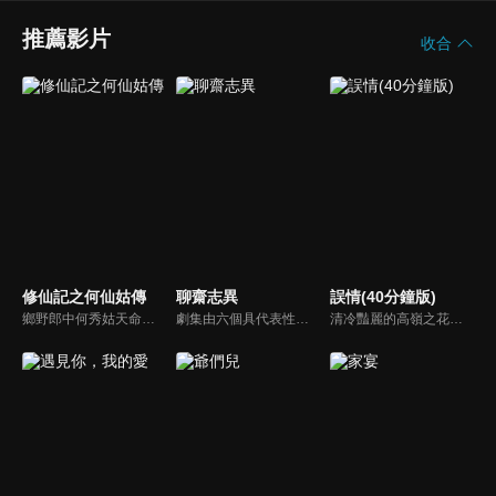
推薦影片
收合
修仙記之何仙姑傳
聊齋志異
誤情(40分鐘版)
鄉野郎中何秀姑天命加身，捲入魔界靈犀與轉世皇子李如義的千年虐戀。奸臣林青山竊國化妖，引爆長安屍毒與邊疆戰火！秀姑歷經情劫與試煉，在如義捨命擋災後大徹大悟。最終她斬斷紅塵飛升位列仙班，集結八仙歸位，合力鎮壓滅世煞星，演繹一場盪氣迴腸的修仙救世傳奇！
劇集由六個具代表性的故事單元構成的，分別為《畫皮》（曾黎、江華主演）、《小翠》（林志穎、李冰冰主演）、《阿寶》（袁弘、楊丞琳主演）、《陸判》（黃曉明、胡可主演）、《小謝》（TAE、唐寧、霍思燕主演）、《小倩》（胡歌、楊冪主演）
清冷豔麗的高嶺之花江時淺在遭受霸淩、暴力等一系列事件後，華麗蛻變逆襲歸來，用一場精心策劃強勢開啟自己的復仇之路，最終收穫內心救贖與愛情的故事。