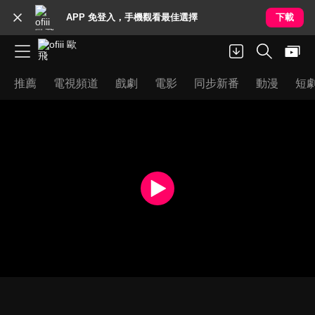
APP 免登入，手機觀看最佳選擇
下載
推薦
電視頻道
戲劇
電影
同步新番
動漫
短