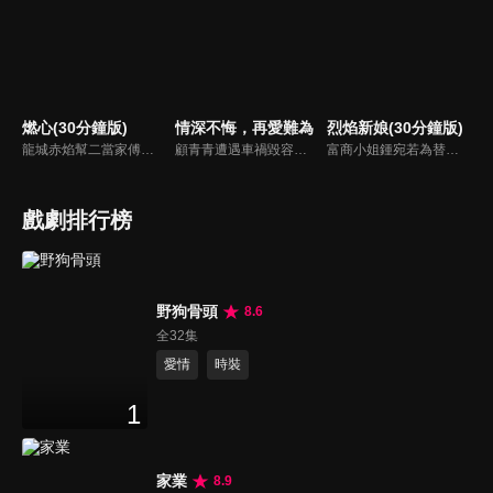
燃心(30分鐘版)
情深不悔，再愛難為
烈焰新娘(30分鐘版)
龍城赤焰幫二當家傅雲月不顧哥哥傅雲崢的阻攔，偽裝身分接近沈家少爺沈西澤，為母報仇刺殺沈家老爺沈文德時，竟發現其中隱藏著更深的秘密。
顧青青遭遇車禍毀容後，遭受嚴重的精神創傷，幸得被裴氏集團總裁裴謹卿搭救，並將她整容成了自己初戀情人沈曼青的外貌。其實裴謹卿搭救顧青青是為了追查當年沈曼青死亡的真相。顧青青接受裴謹卿的安排，並且在經過了一系列殘酷訓練後，以裴謹卿總裁秘書身份出現在眾人眼中...
富商小姐鍾宛若為替未婚夫劉子潤復仇，假意投誠敵對的夏軍，卻不料遭到夏軍少帥沐少離威脅強娶，由此各懷算計的倆人成為了夫妻，並在一系列鬥智鬥勇的婚後生活中愛上了彼此。而就在兩人濃情時，鍾宛若意外得知了沐少離的真實身份，在彼此的不信任和軍閥爭霸的陰謀下，相愛的倆人開始了互相折磨 。
戲劇排行榜
野狗骨頭
8.6
全32集
愛情
時裝
1
家業
8.9