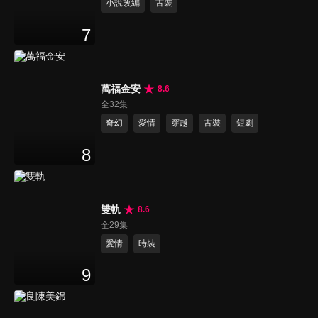
小說改編
古裝
7
萬福金安
8.6
全32集
奇幻
愛情
穿越
古裝
短劇
8
雙軌
8.6
全29集
愛情
時裝
9