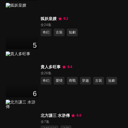
狐妖皇嫂
8.2
全24集
奇幻
古裝
短劇
5
貴人多旺事
8.4
全26集
奇幻
愛情
商戰
穿越
古裝
短劇
6
北方謙三 水滸傳
8.6
全7集