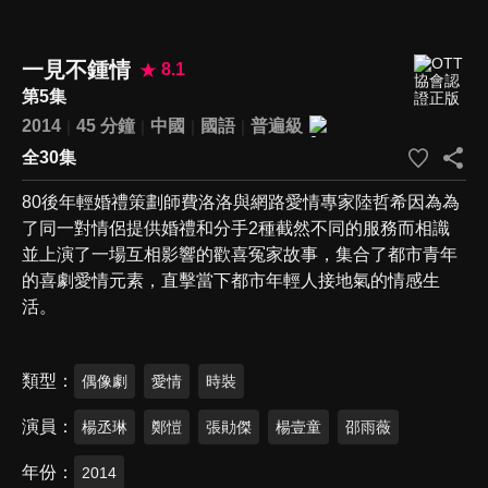
一見不鍾情
8.1
第5集
2014
45 分鐘
中國
國語
普遍級
全30集
80後年輕婚禮策劃師費洛洛與網路愛情專家陸哲希因為為
了同一對情侶提供婚禮和分手2種截然不同的服務而相識
並上演了一場互相影響的歡喜冤家故事，集合了都市青年
的喜劇愛情元素，直擊當下都市年輕人接地氣的情感生
活。
類型
偶像劇
愛情
時裝
演員
楊丞琳
鄭愷
張勛傑
楊壹童
邵雨薇
年份
2014