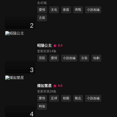
全42集
愛情
文化
家庭
商戰
小說改編
古裝
2
昭陽公主
8.4
更新至第14集
宮廷
愛情
小說改編
古裝
短劇
3
燦如繁星
9.6
更新至第26集
愛情
足球
校園
勵志
小說改編
時裝
4