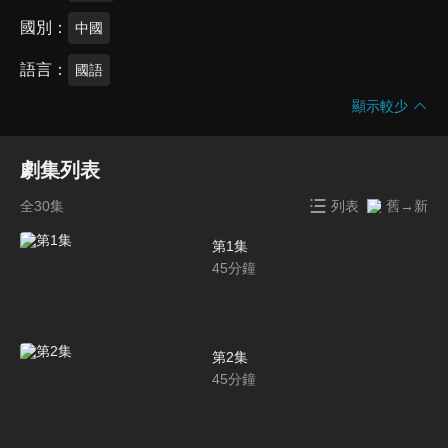
國別
中國
語言
國語
顯示較少
劇集列表
全30集
列表
舊→新
第1集
45
分鐘
第2集
45
分鐘