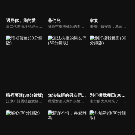
遇見你，我的愛
爺們兒
家宴
富二代潘海洋歷經三次失敗婚姻，認為金錢阻礙愛情。唯第一任妻子陸雪怡真心待他。好友伊軒勸他隱藏身份。他在酒吧對芭蕾舞演員韓夢瑤一見鍾情。便化身業務經理與她相戀。熱戀中潘海洋決定娶韓夢瑤，卻在婚前發現韓夢瑤三年前曾是自己公司員工，進而揭開伊軒與韓夢瑤為還債設局圖謀他財產的陰謀...
身為空軍機械師的李國生與“黑五類”子女許婷深深相愛，卻被從小一起長大的戰友劉全有舉報，被迫退伍。回家後，又因許婷而掀起了巨大的家庭波瀾。多年後許婷再次出現時，本已心如止水，心思全放在撫養女兒身上的李國生卻再次因為仗義而惹上了麻煩。一段真情貫穿始終，命運的翻騰卻從不止息。
淮州小鎮安逸，馮家四子女三人在北京發展，老馮頭盼團聚，大女兒大米卻想接家人入京。大米餐館因妹夫皮大聰欠債受牽連，老馮頭與對手鄭叔比刀工失敗暈倒。姑姑馮翠珍與鄭叔因父親反對未婚，三女兒果果的婚事也因意外受阻，家族矛盾不斷。
暗裡著迷(30分鐘版)
無法抗拒的男友們(30分鐘版)
別打擾我種田(30分鐘版)
江少珩歸國後蓄意接近服裝設計師蘇半夏，直到衛高陽暴露出江少珩接近蘇半夏的真實目的，蘇半夏深覺背叛而與江少珩分手。而已經無法離開蘇半夏的江少珩，用真心再次追回蘇半夏，上演追妻火葬場並重歸於好。之後，兩人查清當年真相，最終衛氏姐弟雙雙落網，一切塵埃落定。
職場女強人意外失憶後重啟人生，一覺醒來，竟與公司老闆、部門總監、實習生三人同時「戀愛」。通過這甜蜜浪漫、驚險刺激又難以抉擇的感情生活後，最終發現愛情真正的意義。
南方的大東村來了一位不速之客林現，他是林氏集團百億資產的唯一繼承人，在爺爺強勢壓迫下，家世顯赫的他空降莊家找到自己傳說中門當戶對的未婚妻，決定說服她自願解除婚約。