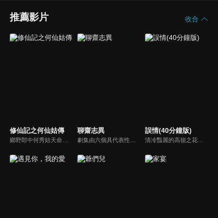
推薦影片
收合
修仙記之何仙姑傳
聊齋志異
誤情(40分鐘版)
鄉野郎中何秀姑天命加身，捲入魔界靈犀與轉世皇子李如義的千年虐戀。奸臣林青山竊國化妖，引爆長安屍毒與邊疆戰火！秀姑歷經情劫與試煉，在如義捨命擋災後大徹大悟。最終她斬斷紅塵飛升位列仙班，集結八仙歸位，合力鎮壓滅世煞星，演繹一場盪氣迴腸的修仙救世傳奇！
劇集由六個具代表性的故事單元構成的，分別為《畫皮》（曾黎、江華主演）、《小翠》（林志穎、李冰冰主演）、《阿寶》（袁弘、楊丞琳主演）、《陸判》（黃曉明、胡可主演）、《小謝》（TAE、唐寧、霍思燕主演）、《小倩》（胡歌、楊冪主演）
清冷豔麗的高嶺之花江時淺在遭受霸淩、暴力等一系列事件後，華麗蛻變逆襲歸來，用一場精心策劃強勢開啟自己的復仇之路，最終收穫內心救贖與愛情的故事。