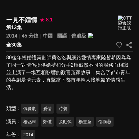
一見不鍾情
8.1
第13集
2014
45 分鐘
中國
國語
普遍級
全30集
80後年輕婚禮策劃師費洛洛與網路愛情專家陸哲希因為為
了同一對情侶提供婚禮和分手2種截然不同的服務而相識
並上演了一場互相影響的歡喜冤家故事，集合了都市青年
的喜劇愛情元素，直擊當下都市年輕人接地氣的情感生
活。
類型
偶像劇
愛情
時裝
演員
楊丞琳
鄭愷
張勛傑
楊壹童
邵雨薇
年份
2014