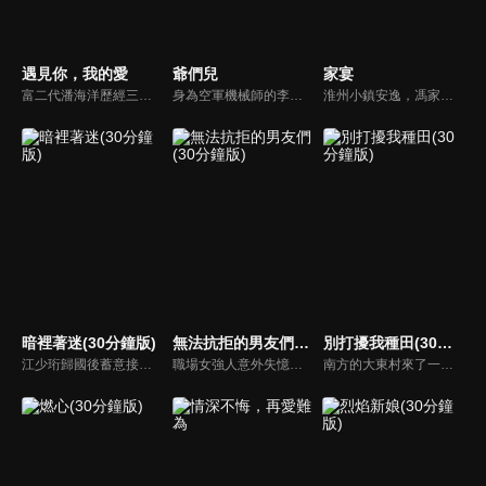
遇見你，我的愛
爺們兒
家宴
富二代潘海洋歷經三次失敗婚姻，認為金錢阻礙愛情。唯第一任妻子陸雪怡真心待他。好友伊軒勸他隱藏身份。他在酒吧對芭蕾舞演員韓夢瑤一見鍾情。便化身業務經理與她相戀。熱戀中潘海洋決定娶韓夢瑤，卻在婚前發現韓夢瑤三年前曾是自己公司員工，進而揭開伊軒與韓夢瑤為還債設局圖謀他財產的陰謀...
身為空軍機械師的李國生與“黑五類”子女許婷深深相愛，卻被從小一起長大的戰友劉全有舉報，被迫退伍。回家後，又因許婷而掀起了巨大的家庭波瀾。多年後許婷再次出現時，本已心如止水，心思全放在撫養女兒身上的李國生卻再次因為仗義而惹上了麻煩。一段真情貫穿始終，命運的翻騰卻從不止息。
淮州小鎮安逸，馮家四子女三人在北京發展，老馮頭盼團聚，大女兒大米卻想接家人入京。大米餐館因妹夫皮大聰欠債受牽連，老馮頭與對手鄭叔比刀工失敗暈倒。姑姑馮翠珍與鄭叔因父親反對未婚，三女兒果果的婚事也因意外受阻，家族矛盾不斷。
暗裡著迷(30分鐘版)
無法抗拒的男友們(30分鐘版)
別打擾我種田(30分鐘版)
江少珩歸國後蓄意接近服裝設計師蘇半夏，直到衛高陽暴露出江少珩接近蘇半夏的真實目的，蘇半夏深覺背叛而與江少珩分手。而已經無法離開蘇半夏的江少珩，用真心再次追回蘇半夏，上演追妻火葬場並重歸於好。之後，兩人查清當年真相，最終衛氏姐弟雙雙落網，一切塵埃落定。
職場女強人意外失憶後重啟人生，一覺醒來，竟與公司老闆、部門總監、實習生三人同時「戀愛」。通過這甜蜜浪漫、驚險刺激又難以抉擇的感情生活後，最終發現愛情真正的意義。
南方的大東村來了一位不速之客林現，他是林氏集團百億資產的唯一繼承人，在爺爺強勢壓迫下，家世顯赫的他空降莊家找到自己傳說中門當戶對的未婚妻，決定說服她自願解除婚約。