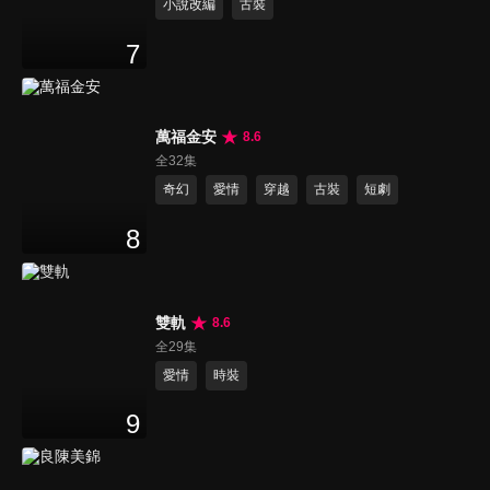
小說改編
古裝
7
萬福金安
8.6
全32集
奇幻
愛情
穿越
古裝
短劇
8
雙軌
8.6
全29集
愛情
時裝
9