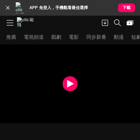
APP 免登入，手機觀看最佳選擇
下載
推薦
電視頻道
戲劇
電影
同步新番
動漫
短