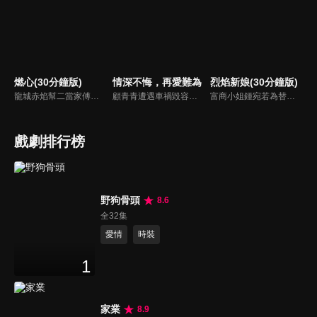
燃心(30分鐘版)
情深不悔，再愛難為
烈焰新娘(30分鐘版)
龍城赤焰幫二當家傅雲月不顧哥哥傅雲崢的阻攔，偽裝身分接近沈家少爺沈西澤，為母報仇刺殺沈家老爺沈文德時，竟發現其中隱藏著更深的秘密。
顧青青遭遇車禍毀容後，遭受嚴重的精神創傷，幸得被裴氏集團總裁裴謹卿搭救，並將她整容成了自己初戀情人沈曼青的外貌。其實裴謹卿搭救顧青青是為了追查當年沈曼青死亡的真相。顧青青接受裴謹卿的安排，並且在經過了一系列殘酷訓練後，以裴謹卿總裁秘書身份出現在眾人眼中...
富商小姐鍾宛若為替未婚夫劉子潤復仇，假意投誠敵對的夏軍，卻不料遭到夏軍少帥沐少離威脅強娶，由此各懷算計的倆人成為了夫妻，並在一系列鬥智鬥勇的婚後生活中愛上了彼此。而就在兩人濃情時，鍾宛若意外得知了沐少離的真實身份，在彼此的不信任和軍閥爭霸的陰謀下，相愛的倆人開始了互相折磨 。
戲劇排行榜
野狗骨頭
8.6
全32集
愛情
時裝
1
家業
8.9