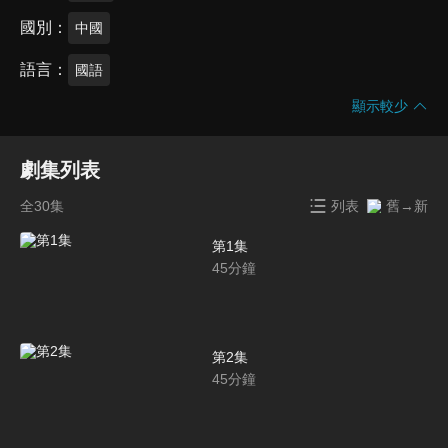
國別
中國
語言
國語
顯示較少
劇集列表
全30集
列表
舊→新
第1集
45
分鐘
第2集
45
分鐘