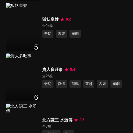
狐妖皇嫂
8.2
全24集
奇幻
古裝
短劇
5
貴人多旺事
8.4
全26集
奇幻
愛情
商戰
穿越
古裝
短劇
6
北方謙三 水滸傳
8.6
全7集