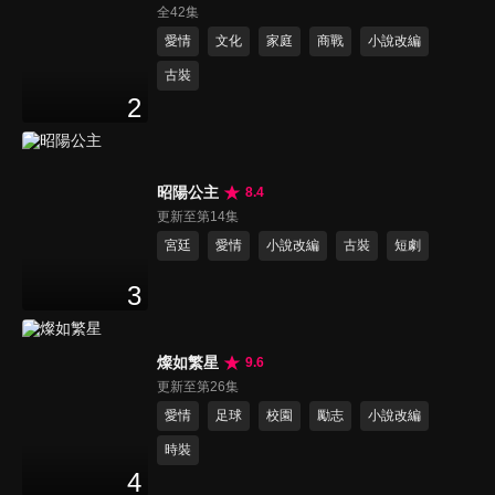
全42集
愛情
文化
家庭
商戰
小說改編
古裝
2
昭陽公主
8.4
更新至第14集
宮廷
愛情
小說改編
古裝
短劇
3
燦如繁星
9.6
更新至第26集
愛情
足球
校園
勵志
小說改編
時裝
4