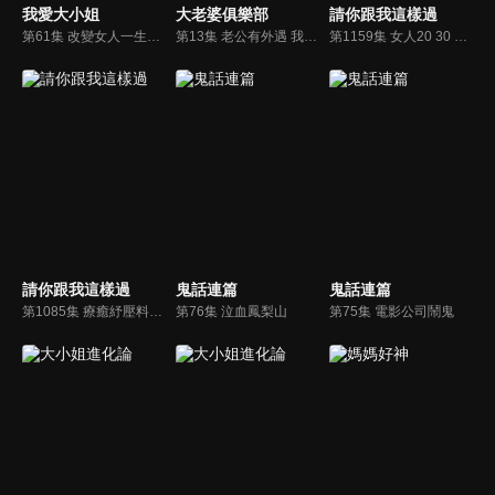
我愛大小姐
大老婆俱樂部
請你跟我這樣過
第61集 改變女人一生命運的痣？馮媛甄竟因「這個」引衰運？！
第13集 老公有外遇 我該不該攤牌？！
第1159集 女人20 30 40？NG行為傷健康！
請你跟我這樣過
鬼話連篇
鬼話連篇
第1085集 療癒紓壓料理，好吃好滿足好健康
第76集 泣血鳳梨山
第75集 電影公司鬧鬼