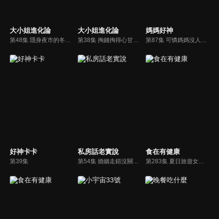
大小姐進化論
大小姐進化論
媽媽好神
第48集 隱身夜市的冬令進補美味料理!
第38集 掏錢掏得心甘情願？叫賣達人的神奇話術讓小甜甜理智線斷裂！？
第87集 可憐媽媽沒人愛，錯誤飲食害慘自己！
好神卡卡
私房話老實說
食在有健康
第39集
第54集 婚姻走錯沒關係 轉角就遇到真愛
第283集 夏日旅遊女生最怕 生理痛來擾亂!