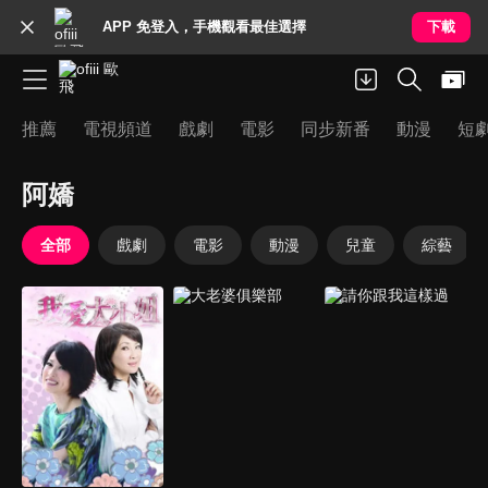
APP 免登入，手機觀看最佳選擇
下載
推薦
電視頻道
戲劇
電影
同步新番
動漫
短
阿嬌
全部
戲劇
電影
動漫
兒童
綜藝