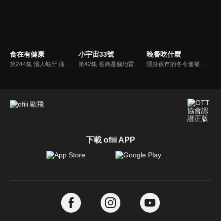
食在有健康
小宇宙33號
晚餐吃什麼
第244集 惱人蛀牙 痛起來要人命!
第42集 爸媽是個地雷王!! 這些事孩子做不得!?
隱身夜市的冬令進補美味料理!
下載 ofiii APP