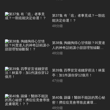
第37集 有「痣」者事竟成？一顆痣
能決定命運！？
48
分鐘
第38集 掏錢掏得心甘情願？叫賣達
人的神奇話術讓小甜甜理智線斷
裂！？
48
分鐘
第39集 四季皆宜省錢穿搭法！林葉
亭：加1件讓你穿12個月！
47
分鐘
第40集 踢爆！醫師不能說的黑心秘
密！擠痘痘竟會導致皮膚壞
死！？？
48
分鐘