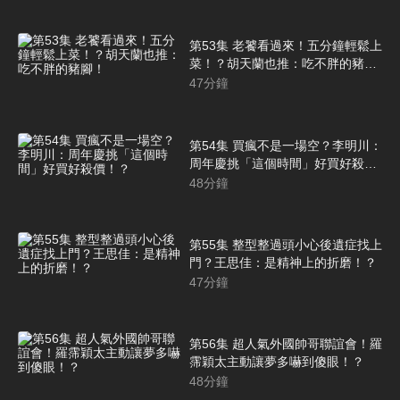
第53集 老饕看過來！五分鐘輕鬆上
菜！？胡天蘭也推：吃不胖的豬
腳！
47
分鐘
第54集 買瘋不是一場空？李明川：
周年慶挑「這個時間」好買好殺
價！？
48
分鐘
第55集 整型整過頭小心後遺症找上
門？王思佳：是精神上的折磨！？
47
分鐘
第56集 超人氣外國帥哥聯誼會！羅
霈穎太主動讓夢多嚇到傻眼！？
48
分鐘