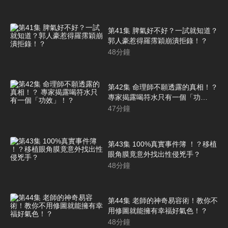
第41集 脾氣好不好？一試就知道？
郭人豪惹得羅霈穎崩潰拒錄！？
48
分鐘
第42集 命理師不願透露的真相！？
專家揭露喝符水只有一個「功
效」！？
47
分鐘
第43集 100%真實事件簿 ！？移植
眼角膜竟意外找出性侵兇手？
48
分鐘
第44集 老師的神奇易容術！教你不
用修圖就能擁有幸福好氣色！？
48
分鐘