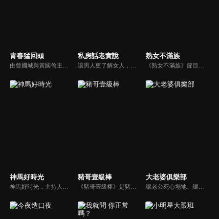
青春猛回頭
私房話老實說
熟女不滿族
由曾國城與黃國倫主持，節目中邀請20位20歲以下青少年組成青春團，另一邊則為年紀相較成熟的藝人來賓為不老團，每集分別就一件青少年必定遇見的事件討論，看兩個不同年代的人們，所擁有的不同看法與立場。帶領讓觀眾一起回到那些年的青春歲月！
讓男人更了解女人，女人更了解自己 ，揭密女性私房話，讓療癒專家教你更愛自己！由于美人和納豆攜手主持，更多你想知道的女性私密話題都在《私房話老實說》。
《熟女不滿族》節目主題均有關25-49歲的未婚女性，這些熟女們漂亮卻擔心嫁不出去，獨立卻希望有人疼，最怕寂寞，只能用工作填滿時間，她們是最矛盾最不滿足的一群人。
神馬好時光
豬哥壹級棒
大老婆俱樂部
神馬好時光，主持人為Lollipop-F的小煜、威廉以及蝴蝶姐姐。節目主打網路人氣正妹，每個神馬正妹各具特色和才藝，都會在節目中演出；節目除了會為觀眾介紹新奇的事物外，也會不定期介紹從未在電視上曝光的正妹，另外也將安排大牌藝人和神馬正妹即興演出，考驗她們的反應能力。
《豬哥壹級棒》是豬哥亮與苗可麗主持的大型綜藝節目，看秀場天王豬哥亮獨特的豬式詼諧，增添了真性情、真感動，來賓分享自身感人故事，節目笑中帶淚猶如一場真情三溫暖。
讓老公死心塌地、讓情場浪子甘心變成溫馴乖貓的女人們究竟有什麼驚人法寶？犀利又不失詼諧的訪談功力，加上爆炸性的辛辣話題，是您絕對不能錯過的節目。狄鶯、屈中恆聯手主持談話新節目《大老婆俱樂部》，辣媽狄鶯加上好好先生屈中恆，規劃每集都會邀請名人夫婦來討論現代婚姻的問題。