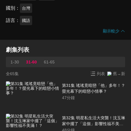
國別
台灣
語言
國語
顯示較少
劇集列表
1-30
31-60
61-65
全65集
列表
舊→新
第31集 瑤瑤竟暗戀「他」多年！？
螢光幕下的暗戀小情事？
47
分鐘
第32集 明星私生活大突襲！沈玉琳
家中擺了「這個」影響性福不美
滿！？
48
分鐘