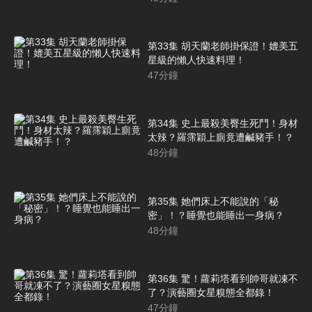
第33集 胡天蘭老師掛保證！媲美五
星級的懶人快速料理！
47
分鐘
第34集 史上最殺美臀生死鬥！身材
太辣？羅霈穎上廁竟遭鹹豬手！？
48
分鐘
第35集 她們床上不能說的「秘
密」！？睡覺也能睡出一身病？
48
分鐘
第36集 驚！蘿莉塔看到帥哥就凍不
了？演藝圈女星糗態全都錄！
47
分鐘