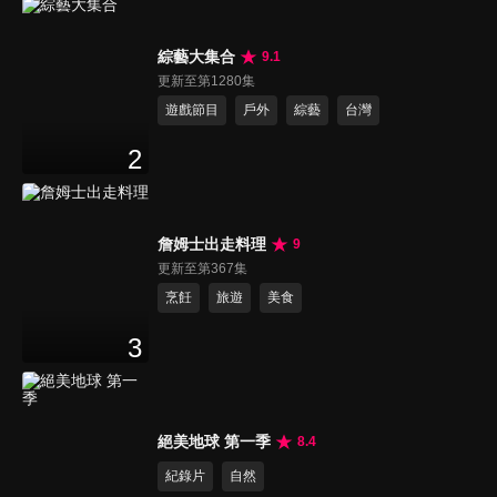
綜藝大集合
9.1
更新至第1280集
遊戲節目
戶外
綜藝
台灣
2
詹姆士出走料理
9
更新至第367集
烹飪
旅遊
美食
3
絕美地球 第一季
8.4
紀錄片
自然