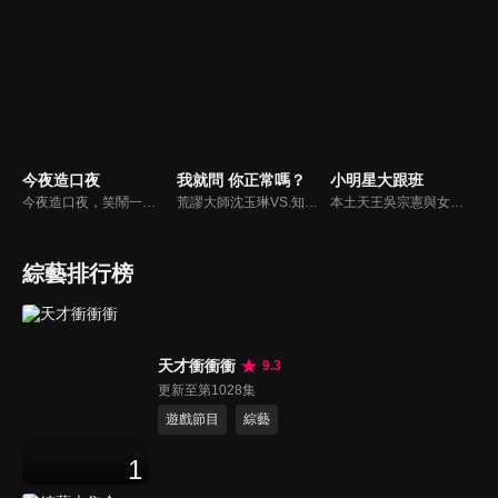
今夜造口夜
我就問 你正常嗎？
小明星大跟班
今夜造口夜，笑鬧一整夜。以網路自製嘲諷節目走紅、在網路擁有廣大支持群眾和影響力的主播「視網膜」，藉此一揉合綜藝與喜劇之談話性節目，帶觀眾以輕鬆之方式，瞭解時下最熱門、最能引起共鳴的社會議題、現象和人物。 多元的切入角度、最輕鬆易懂的議題剖析、言論尺度不設限！
荒謬大師沈玉琳VS.知性作家​​于美人，首次聯手主持！雙方展現犀利又幽默的獨特主持風格引爆辛辣話題！
本土天王吳宗憲與女兒吳姍儒（Sandy）搭檔主持，每集邀請來賓暢談演藝圈大小事，父女檔聯手笑果十足，老梗搭上新世代，最新組合強勢登場！
綜藝排行榜
天才衝衝衝
9.3
更新至第1028集
遊戲節目
綜藝
1