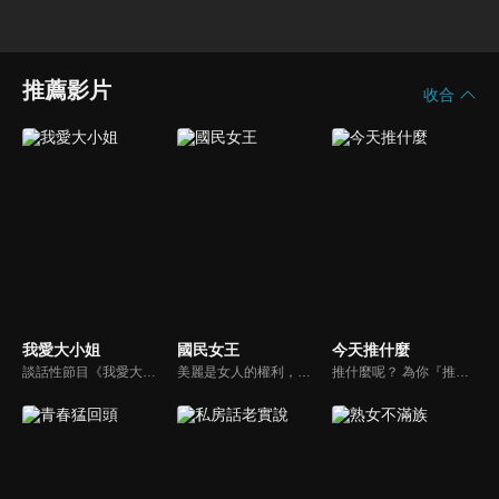
推薦影片
收合
我愛大小姐
國民女王
今天推什麼
談話性節目《我愛大小姐》是由吳淡如、林慧萍主持的一檔談話性節目，講訴女人間的那些事。
美麗是女人的權利，不美也很難！變美不再是夢想，女王們讓我們成為最懂你的人！主持人曾國城帶領美人圈達人還有億萬美妝部落客們齊聚一堂，讓妳輕鬆變美麗！
推什麼呢？ 為你『推』上熱騰騰第一手消息！時下最新、最夯！吃喝玩樂食衣住行藝文活動，哪邊流行哪邊去！好物推薦真心不騙！跟著《今天推什麼》走在潮流最前線！