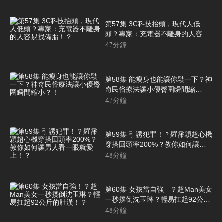
第57集 3C科技抬頭，現代人低
頭？專家：充電器不離身的人容易
找備胎！？
47
分鐘
第58集 能瘦身也能讓你鬆一下？神
奇民俗療法讓小優臀圍瞬間縮
小？！
47
分鐘
第59集 引誘犯罪！？羅霈穎超心機
穿搭回頭率200%？教你如何讓男
人看一眼就愛上！？
48
分鐘
第60集 女孩當自強！？超Man美女
一秒撲倒沈玉琳？輕易扛起92公斤
的壯漢！？
48
分鐘