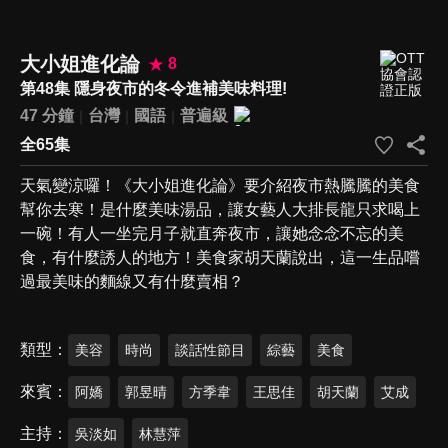
大小姐進化論
8
第48集 隱身夜市的冬令進補美味料理!
47 分鐘
台灣
國語
普遍級
全65集
天氣變涼囉！《大小姐進化論》要介紹夜市熱騰騰的美食
幫你去寒！是什麼美味湯品，讓女藝人大排長龍只求喝上
一碗！有人一坐完月子就直奔夜市，讓她念念不忘的美
食，有什麼誘人的地方！美食家胡天蘭說出，這一生品嚐
過最美味的麵線又有什麼賣相？
類型
美容
時尚
談話性節目
綜藝
美食
來賓
阿嬌
郭昱晴
方季韋
王思佳
胡天蘭
艾成
主持
吳淡如
林慧萍