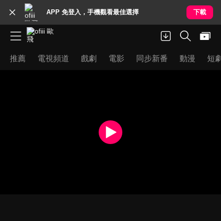
APP 免登入，手機觀看最佳選擇
下載
推薦
電視頻道
戲劇
電影
同步新番
動漫
短