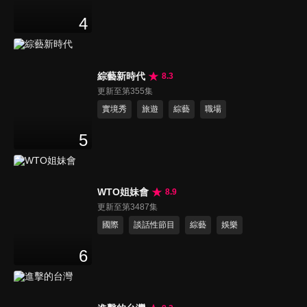
4
綜藝新時代
8.3
更新至第355集
實境秀
旅遊
綜藝
職場
5
WTO姐妹會
8.9
更新至第3487集
國際
談話性節目
綜藝
娛樂
6