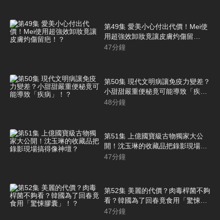
第49集 愛美小心付出代價！Mei使
用超強效卸妝竟讓皮膚灼傷留
疤！？
47
分鐘
第50集 現代文明病讓免疫力變差？
小甜甜嚴重便秘竟可能導致「疾
病」！？
48
分鐘
第51集 上億國寶級古物獨家大公
開！沈玉琳的收藏品把錄影現場搞
得像神壇？
47
分鐘
第52集 美麗的代價？肉毒桿菌不夠
看？韓國為了回春竟食用「驚悚膠
囊」！？
47
分鐘