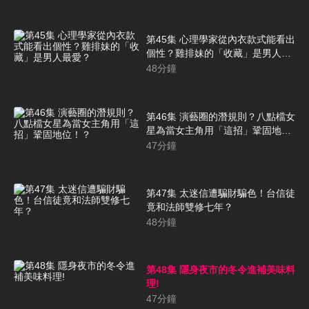
第45集 心理學家從內衣款式能看出
個性？雞排妹的「收藏」是男人最
愛？
48
分鐘
第46集 演藝圈的潛規則？八點檔女
星為當女主角用「這招」鞏固地
位！？
47
分鐘
第47集 太迷信遭騙財騙色！台信徒
竟和法師雙修七年？
48
分鐘
第48集 隱身夜市的冬令進補美味料
理!
47
分鐘