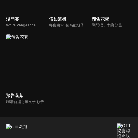
鴻門宴
假如這樣
預告花絮
White Vengeance
每集由3-5個高能段子構成，每個段子所有的人物和事物都要遵循一個設定的概念，去完成所有的行為和會話，反之所有發生的一切要服務於這個概念，乍一看或多或少有些反常規，但又都是認認真真的存在並且。
戰鬥吧，木蘭 預告
預告花絮
聊齋新編之辛女子 預告