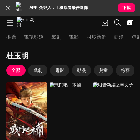
APP 免登入，手機觀看最佳選擇
下載
推薦
電視頻道
戲劇
電影
同步新番
動漫
短
杜玉明
全部
戲劇
電影
動漫
兒童
綜藝