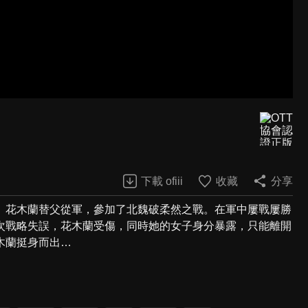
下載 ofiii
收藏
分享
。花木蘭替父從軍，參加了北魏破柔然之戰。在軍中屢戰屢勝
次戰略失誤，花木蘭受傷，同時她的女子身分暴露，只能離開
木蘭挺身而出…