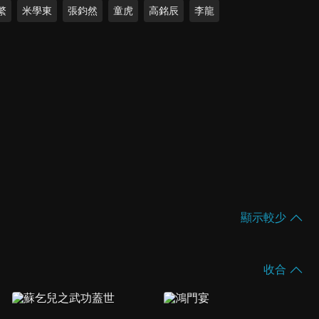
繁
米學東
張鈞然
童虎
高銘辰
李龍
顯示較少
收合