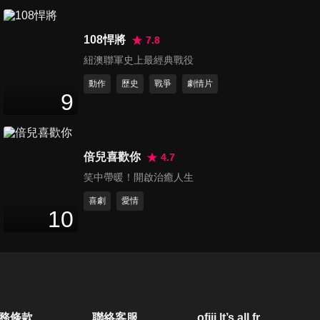
108悍將
7.8
紐澳聯軍史上最經典戰役
動作
歷史
戰爭
劇情片
9
倍兒喜歡你
4.7
笑中帶暖！開啟治癒人生
喜劇
愛情
10
務條款
聯絡客服
ofiii lt’s all free