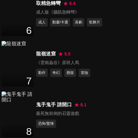
取精急轉彎
6.4
少俠快跑
成人版《腦筋急轉彎》
Longxing Northern Expedition
成人
動畫/卡通
喜劇
歌舞片
6
龍嶺迷窟
5.5
少俠快跑 預告
《雲南蟲谷》原班人馬
Longxing Northern Expedition
動作
奇幻
懸疑
冒險
7
鬼手鬼手 請開口
8.1
最死無前例的召靈遊戲
恐怖/驚悚
8