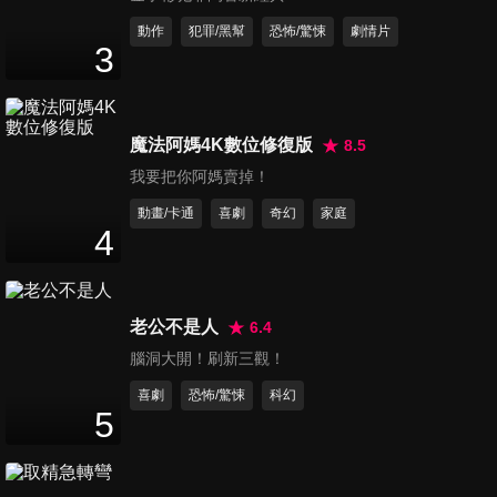
動作
犯罪/黑幫
恐怖/驚悚
劇情片
葉問之九龍城寨
3
IP Man and Four Kings
魔法阿媽4K數位修復版
8.5
我要把你阿媽賣掉！
少俠好功夫
動畫/卡通
喜劇
奇幻
家庭
4
Swordsman Nice Kung Fu
老公不是人
6.4
腦洞大開！刷新三觀！
少俠好功夫 預告
喜劇
恐怖/驚悚
科幻
Swordsman Nice Kung Fu
5