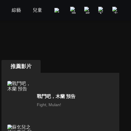
劇
綜藝
兒童
GOOD TV
娛樂
美食旅遊
推薦影片
戰鬥吧，木蘭 預告
Fight, Mulan!