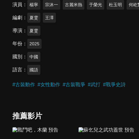
演員
楊寧
宗沐一
古麗米熱
于榮光
杜玉明
何屹
編劇
夏雯
王澤
導演
夏雯
年份
2025
國別
中國
語言
國語
#
古裝動作
#
女性動作
#
古裝戰爭
#
武打
#
戰爭史詩
推薦影片