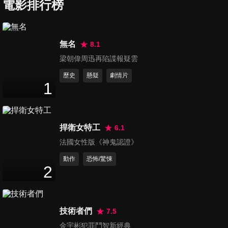
電影排行榜
霍家拳之精武英雄
Chen Zhen: The Tokyo Fight
無名
8.1
梁朝偉周迅再陷諜報疑雲
歷史
懸疑
劇情片
1
南拳周泰
ZhouTai of Southern Boxing
捍衛女特工
6.1
法國女性版《神鬼認證》
動作
恐怖/驚悚
2
霍家拳之精武英雄 預告
Chen Zhen: The Tokyo Fight
技術者們
7.5
金宇彬犯罪鬥智新經典