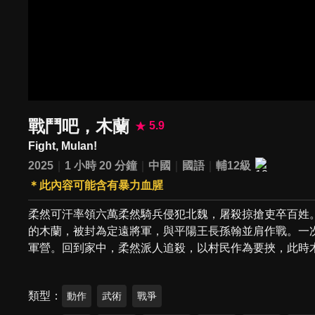
戰鬥吧，木蘭
5.9
Fight, Mulan!
2025
1 小時 20 分鐘
中國
國語
輔12級
＊此內容可能含有暴力血腥
柔然可汗率領六萬柔然騎兵侵犯北魏，屠殺掠搶吏卒百姓
的木蘭，被封為定遠將軍，與平陽王長孫翰並肩作戰。一
軍營。回到家中，柔然派人追殺，以村民作為要挾，此時
類型
動作
武術
戰爭