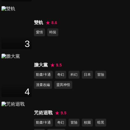
雙軌
8.6
愛情
時裝
3
膽大黨
9.5
動畫/卡通
奇幻
科幻
日本
冒險
漫畫改編
靈異神怪
4
咒術迴戰
9.5
動畫/卡通
奇幻
冒險
校園
暗黑