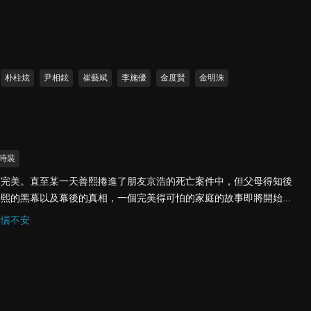
朴柱炫
尹相鉉
崔藝斌
李施優
金度賢
金明洙
時裝
福完美。直至某一天善熙捲進了朋友京浩的死亡案件中，但父母得知後
熙的黑幕以及幕後的真相，一個完美得可怕的家庭的故事即將開始...
惴惴不安