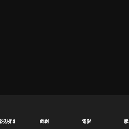
電視頻道
戲劇
電影
服