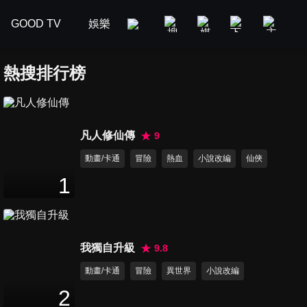
GOOD TV
娛樂
美食旅遊
新聞政論
汽車
熱搜排行榜
凡人修仙傳
9
動畫/卡通
冒險
熱血
小說改編
仙俠
1
我獨自升級
9.8
動畫/卡通
冒險
異世界
小說改編
2