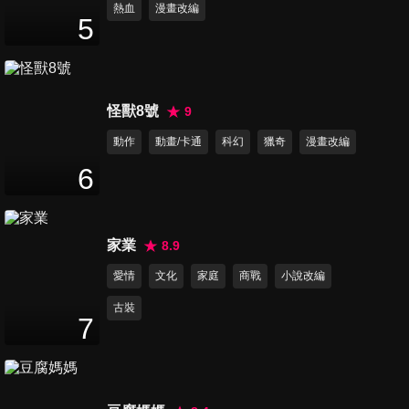
熱血
漫畫改編
5
怪獸8號
9
動作
動畫/卡通
科幻
獵奇
漫畫改編
6
家業
8.9
愛情
文化
家庭
商戰
小說改編
古裝
7