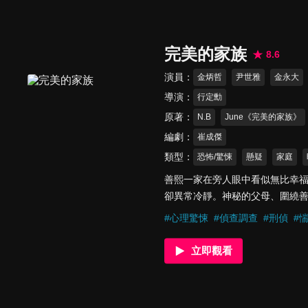
完美的家族
8.6
演員
金炳哲
尹世雅
金永大
導演
行定勳
原著
N.B
June《完美的家族》
編劇
崔成傑
類型
恐怖/驚悚
懸疑
家庭
善熙一家在旁人眼中看似無比幸
卻異常冷靜。神秘的父母、圍繞善
#
心理驚悚
#
偵查調查
#
刑偵
#
立即觀看