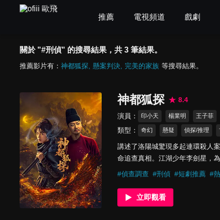
推薦
電視頻道
戲劇
關於 "#刑偵" 的搜尋結果，共 3 筆結果。
推薦影片有：
神都狐探
懸案判決
完美的家族
等搜尋結果。
神都狐探
8.4
演員
印小天
楊業明
王子菲
類型
奇幻
懸疑
偵探/推理
講述了洛陽城驚現多起連環殺人
命追查真相。江湖少年李劍星，
個波譎謎案，一群好友攜手冒險
#
偵查調查
#
刑偵
#
短劇推薦
#
立即觀看