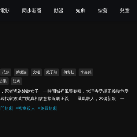
電影
同步新番
動漫
短劇
綜藝
兒童
范夢
孫櫟涵
文曦
戴子翔
胡彩虹
李嘉銘
古裝
短劇
案，死者皆為妙齡女子，一時間城裡風聲鶴唳，大理寺丞胡正義臨危受
為尋找家族滅門案真相故意接近胡正義……鳳凰殺人，木偶新娘，一個
，從相互質疑到生死與共。
熱門短劇
#
密室殺人
#
免費短劇