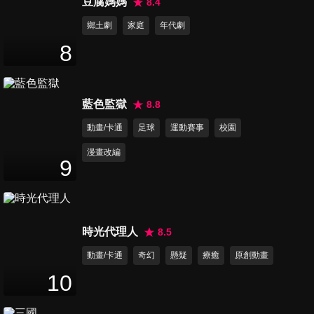
豆腐媽媽
8.4
鄉土劇
家庭
年代劇
8
藍色監獄
8.8
動畫/卡通
足球
運動賽事
校園
漫畫改編
9
時光代理人
8.5
動畫/卡通
奇幻
懸疑
療癒
原創動畫
10