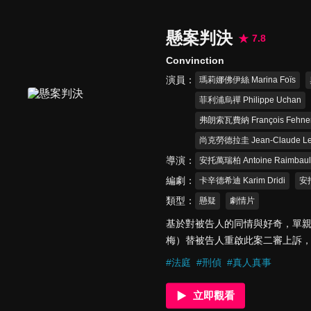
懸案判決
7.8
Convinction
演員
瑪莉娜佛伊絲 Marina Foïs
菲利浦烏禪 Philippe Uchan
弗朗索瓦費納 François Fehne
尚克勞德拉圭 Jean-Claude Le
導演
安托萬瑞柏 Antoine Raimbaul
編劇
卡辛德希迪 Karim Dridi
安托
類型
懸疑
劇情片
基於對被告人的同情與好奇，單
梅）替被告人重啟此案二審上訴
複雜的情節中愈陷愈深，更一步
#
法庭
#
刑偵
#
真人真事
立即觀看