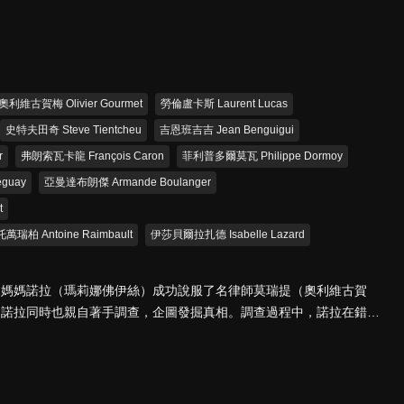
奧利維古賀梅 Olivier Gourmet
勞倫盧卡斯 Laurent Lucas
史特夫田奇 Steve Tientcheu
吉恩班吉吉 Jean Benguigui
r
弗朗索瓦卡龍 François Caron
菲利普多爾莫瓦 Philippe Dormoy
guay
亞曼達布朗傑 Armande Boulanger
t
萬瑞柏 Antoine Raimbault
伊莎貝爾拉扎德 Isabelle Lazard
親媽媽諾拉（瑪莉娜佛伊絲）成功說服了名律師莫瑞提（奧利維古賀
，諾拉同時也親自著手調查，企圖發掘真相。調查過程中，諾拉在錯綜
步讓自己與小兒子的生活步入危險及混亂之中…