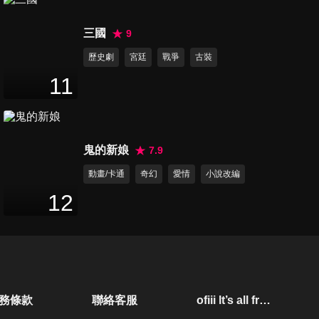
三國
9
歷史劇
宮廷
戰爭
古裝
11
鬼的新娘
7.9
動畫/卡通
奇幻
愛情
小說改編
12
務條款
聯絡客服
ofiii lt’s all free