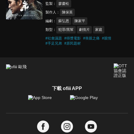
監製
廖慶松
製作人
陳保英
編劇
蘇弘恩
陳家平
類型
犯罪/黑幫
劇情片
家庭
#
社會議題
#
得獎電影
#
喪親之痛
#
親情
#
手足兄弟
#
原民題材
下載 ofiii APP