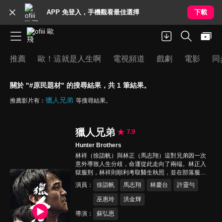
APP 免登入，手機觀看最佳選擇
下載
推薦
歐！這就是人生啊
電視頻道
戲劇
電影
同
關於 "#原民題材" 的搜尋結果，共 1 筆結果。
獵人兄弟
推薦影片有：
等搜尋結果。
獵人兄弟
7.9
Hunter Brothers
林祥（徐詣帆）與林正（馬志翔）這對兄弟因一次
意外導致人生分歧，命運從此走向了兩端。林正入
獄服刑，林祥則順利考取醫生執照，並在部落服
務。幾年後，林正出獄返家，他的出現打亂了林祥
演員
徐詣帆
馬志翔
林慶台
許靈勻
平穩的生活，也喚醒了塵封的秘密。當兄弟重返森
林找尋真相，是否能讓他們找回失去的情誼？還是
巫惠玲
洪金輝
揭開更深的傷痕？
導演
蘇弘恩