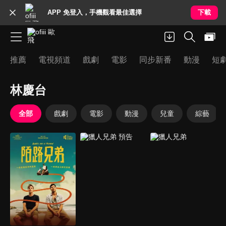
APP 免登入，手機觀看最佳選擇
下載
推薦
電視頻道
戲劇
電影
同步新番
動漫
短
林慶台
全部
戲劇
電影
動漫
兒童
綜藝