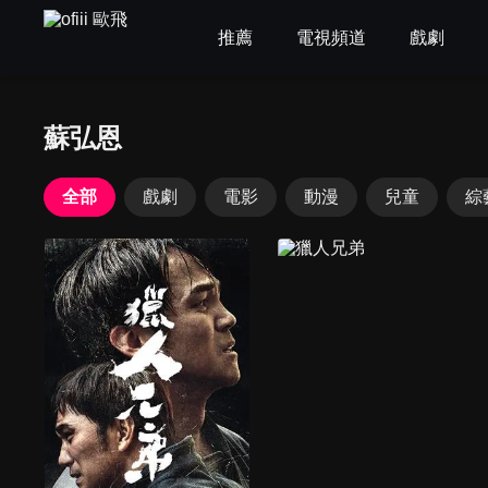
推薦
電視頻道
戲劇
蘇弘恩
全部
戲劇
電影
動漫
兒童
綜