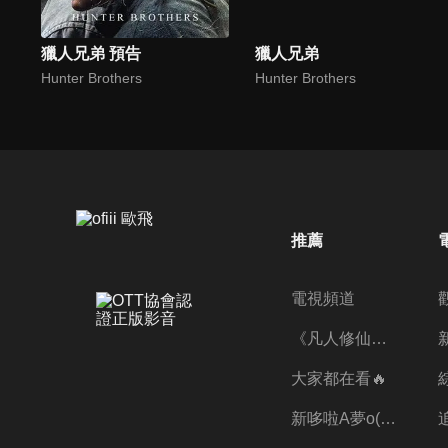
獵人兄弟 預告
獵人兄弟
Hunter Brothers
Hunter Brothers
推薦
電視頻道
《凡人修仙傳》第五季全新開播✨
大家都在看🔥
新哆啦A夢o((ﾐﾟｴﾟﾐ))o