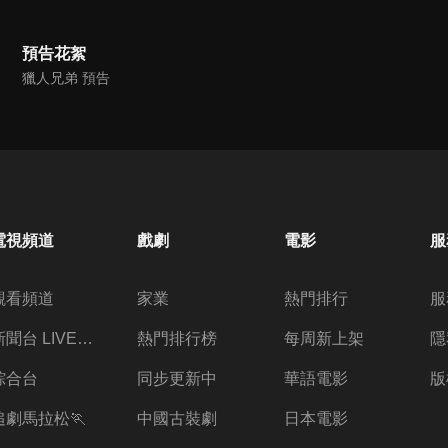
預告花絮
獵人兄弟 預告
電視頻道
戲劇
電影
服
觀看頻道
家業
熱門排行
服
新聞台 LIVE 直播
熱門排行榜
每周新上架
隱
綜合台
同步更新中
華語電影
版
追劇馬拉松🏃
中國古裝劇
日本電影