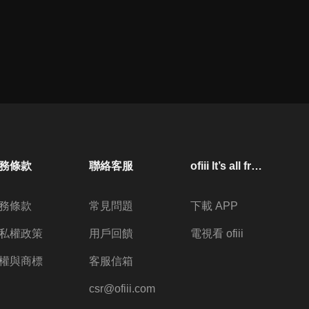
務條款
聯絡客服
ofiii lt’s all free
務條款
常見問題
下載 APP
私權政策
用戶回饋
電視看 ofiii
權與商標
客服信箱
csr@ofiii.com