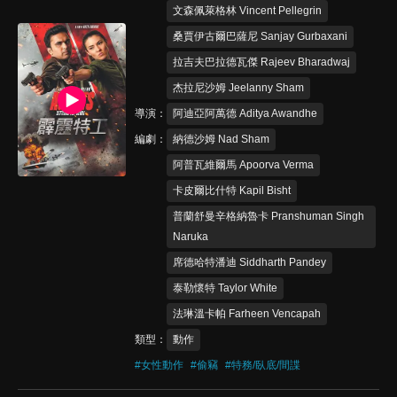
文森佩萊格林 Vincent Pellegrin
桑賈伊古爾巴薩尼 Sanjay Gurbaxani
拉吉夫巴拉德瓦傑 Rajeev Bharadwaj
杰拉尼沙姆 Jeelanny Sham
導演
阿迪亞阿萬德 Aditya Awandhe
編劇
納德沙姆 Nad Sham
阿普瓦維爾馬 Apoorva Verma
卡皮爾比什特 Kapil Bisht
普蘭舒曼辛格納魯卡 Pranshuman Singh
Naruka
席德哈特潘迪 Siddharth Pandey
泰勒懷特 Taylor White
法琳溫卡帕 Farheen Vencapah
類型
動作
#
女性動作
#
偷竊
#
特務/臥底/間諜