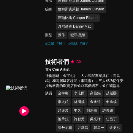
導演
詹姆斯克萊頓 James Clayton
編劇
詹姆斯克萊頓 James Clayton
庫珀比鮑 Cooper Bibaud
丹尼麥克 Danny Mac
類型
動作
犯罪/黑幫
#
黑幫
#
殺手
#
偷竊
#
逃亡
技術者們
7.5
The Con Artist
神偷志赫（金宇彬）、人力調配專家具仁（高昌
錫）和電腦駭客鐘裴（李玹雨），三人成功從保安
措施嚴密的珠寶店裡偷取高價鑽石，並在竊盜界一
夕成名。耳聞三人實力的黑道首領趙社長（金永
演員
金宇彬
李玹雨
高昌錫
趙胤熙
哲）決定網羅他們，希望他們盜取藏於仁川海關的
1500億政治黑錢。他們能否成功達成任務？還是將
車太鉉
林周煥
金永哲
申承煥
失敗落入法網？
趙達煥
申久
鄭滿植
許俊碩
池承炫
許智元
吳光祿
任昌丁
崔丹尼爾
尹基昌
鄭星一
金史熙