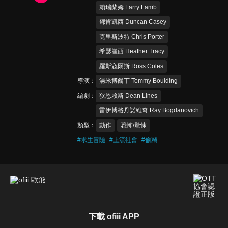
賴瑞蘭姆 Larry Lamb
鄧肯凱西 Duncan Casey
克里斯波特 Chris Porter
希瑟崔西 Heather Tracy
羅斯寇爾斯 Ross Coles
導演
湯米博爾丁 Tommy Boulding
編劇
狄恩賴斯 Dean Lines
雷伊博格丹諾維奇 Ray Bogdanovich
類型
動作
恐怖/驚悚
#
求生冒險
#
上流社會
#
偷竊
下載 ofiii APP