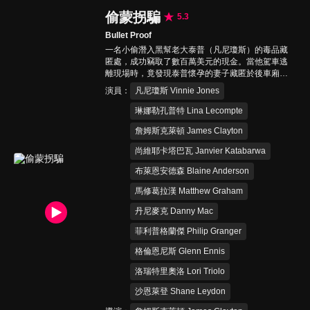
偷蒙拐騙
5.3
Bullet Proof
一名小偷潛入黑幫老大泰普（凡尼瓊斯）的毒品藏
匿處，成功竊取了數百萬美元的現金。當他駕車逃
離現場時，竟發現泰普懷孕的妻子藏匿於後車廂，
企圖跟著逃跑。為了找回自己的錢和兒子，泰普指
演員
凡尼瓊斯 Vinnie Jones
派殺手追殺小偷，另率眾尋找妻子的下落…
琳娜勒孔普特 Lina Lecompte
詹姆斯克萊頓 James Clayton
尚維耶卡塔巴瓦 Janvier Katabarwa
布萊恩安德森 Blaine Anderson
馬修葛拉漢 Matthew Graham
丹尼麥克 Danny Mac
菲利普格蘭傑 Philip Granger
格倫恩尼斯 Glenn Ennis
洛瑞特里奧洛 Lori Triolo
沙恩萊登 Shane Leydon