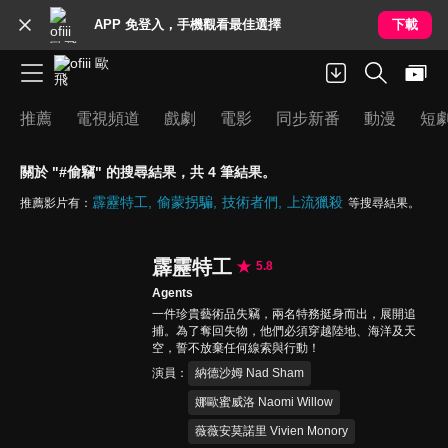
APP 免登入，手機觀看最佳選擇
下載
推薦
電視頻道
戲劇
電影
同步新番
動漫
短
關於 "#偷竊" 的搜尋結果，共 4 筆結果。
霹靂特工
偷蒙拐騙
技術者們
上流獵殺
推薦影片有：
等搜尋結果。
霹靂特工
5.8
Agents
一件珍貴藝術品失竊，兩名特務挺身而出，展開追
捕。為了奪回失物，他們必須穿越陸地、海洋及天
空，誓不放棄任何線索與行動！
演員
納德沙姆 Nad Sham
娜歐蜜威洛 Naomi Willow
薇薇安莫諾里 Vivien Monory