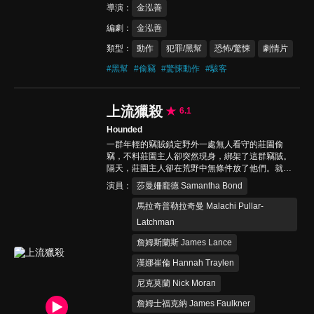
導演
金泓善
編劇
金泓善
類型
動作
犯罪/黑幫
恐怖/驚悚
劇情片
#
黑幫
#
偷竊
#
驚悚動作
#
駭客
上流獵殺
6.1
Hounded
一群年輕的竊賊鎖定野外一處無人看守的莊園偷
竊，不料莊園主人卻突然現身，綁架了這群竊賊。
隔天，莊園主人卻在荒野中無條件放了他們。就在
這群竊賊還摸不著頭緒之際，遠方出現了一群騎馬
演員
莎曼姍龐德 Samantha Bond
的獵人。原來，他們成了獵殺遊戲的獵物，血腥的
生存考驗即刻降臨…
馬拉奇普勒拉奇曼 Malachi Pullar-
Latchman
詹姆斯蘭斯 James Lance
漢娜崔倫 Hannah Traylen
尼克莫蘭 Nick Moran
詹姆士福克納 James Faulkner