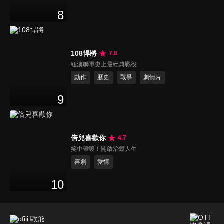
8
108悍將
7.8
紐澳聯軍史上最經典戰役
動作
歷史
戰爭
劇情片
9
倍兒喜歡你
4.7
笑中帶暖！開啟治癒人生
喜劇
愛情
10