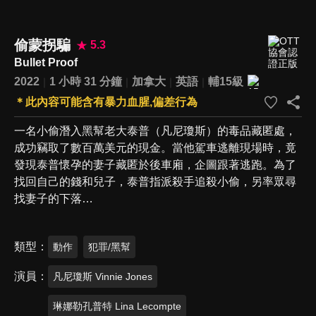
偷蒙拐騙
5.3
Bullet Proof
2022
1 小時 31 分鐘
加拿大
英語
輔15級
＊此內容可能含有暴力血腥,偏差行為
一名小偷潛入黑幫老大泰普（凡尼瓊斯）的毒品藏匿處，
成功竊取了數百萬美元的現金。當他駕車逃離現場時，竟
發現泰普懷孕的妻子藏匿於後車廂，企圖跟著逃跑。為了
找回自己的錢和兒子，泰普指派殺手追殺小偷，另率眾尋
找妻子的下落…
類型
動作
犯罪/黑幫
演員
凡尼瓊斯 Vinnie Jones
琳娜勒孔普特 Lina Lecompte