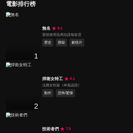
電影排行榜
無名
8.1
梁朝偉周迅再陷諜報疑雲
歷史
懸疑
劇情片
1
捍衛女特工
6.1
法國女性版《神鬼認證》
動作
恐怖/驚悚
2
技術者們
7.5