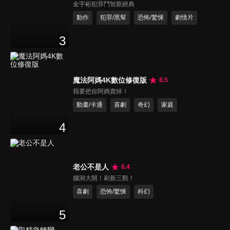
金宇彬犯罪鬥智新經典
動作
犯罪/黑幫
恐怖/驚悚
劇情片
3
魔法阿媽4K數位修復版
8.5
我要把你阿媽賣掉！
動畫/卡通
喜劇
奇幻
家庭
4
老公不是人
6.4
腦洞大開！刷新三觀！
喜劇
恐怖/驚悚
科幻
5