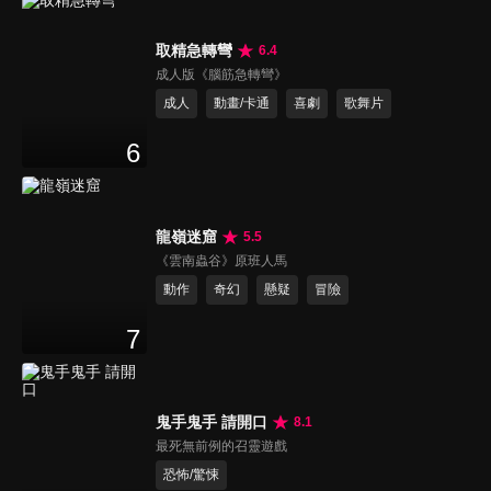
取精急轉彎
6.4
成人版《腦筋急轉彎》
成人
動畫/卡通
喜劇
歌舞片
6
龍嶺迷窟
5.5
《雲南蟲谷》原班人馬
動作
奇幻
懸疑
冒險
7
鬼手鬼手 請開口
8.1
最死無前例的召靈遊戲
恐怖/驚悚