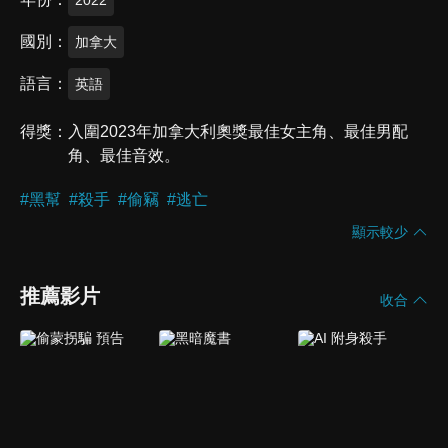
國別
加拿大
語言
英語
得獎
入圍2023年加拿大利奧獎最佳女主角、最佳男配
角、最佳音效。
#
黑幫
#
殺手
#
偷竊
#
逃亡
顯示較少
推薦影片
收合