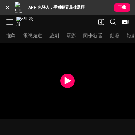
APP 免登入，手機觀看最佳選擇
下載
推薦
電視頻道
戲劇
電影
同步新番
動漫
短