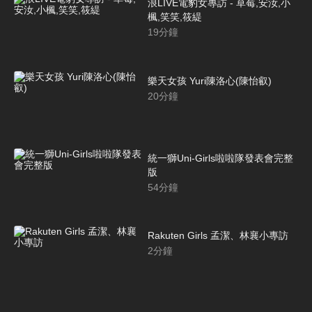
浪LIVE電豹女專訪 - 草莓,安汝,小
楓,笑笑,筱緹
19
分鐘
樂天女孩 Yuri陳洛心(陳怡叡)
20
分鐘
統一獅Uni-Girls啦啦隊發表會完整
版
54
分鐘
Rakuten Girls 孟潔、林襄小專訪
2
分鐘