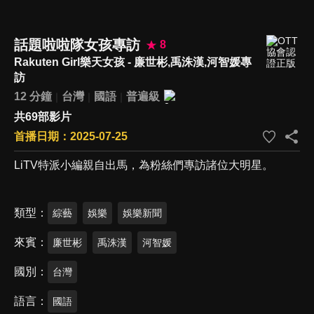
話題啦啦隊女孩專訪
8
Rakuten Girl樂天女孩 - 廉世彬,禹洙漢,河智媛專
訪
12 分鐘
台灣
國語
普遍級
共69部影片
首播日期：2025-07-25
LiTV特派小編親自出馬，為粉絲們專訪諸位大明星。
類型
綜藝
娛樂
娛樂新聞
來賓
廉世彬
禹洙漢
河智媛
國別
台灣
語言
國語