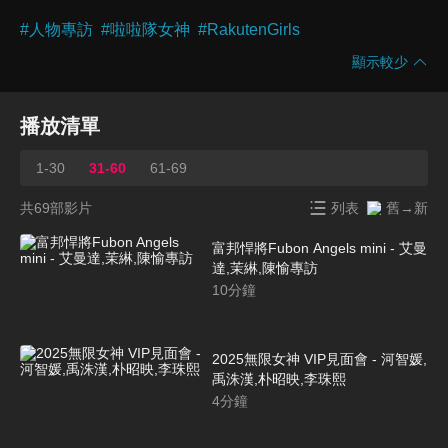
#
人物專訪
#
啦啦隊女神
#
RakutenGirls
顯示較少
播放清單
1-30
31-60
61-69
共69部影片
列表
舊→新
富邦悍將Fubon Angels mini - 艾曼
達,茉綝,陳愉專訪
10
分鐘
2025無限女神 VIP見面會 - 河智媛,
禹洙漢,朴昭映,李珠熙
4
分鐘