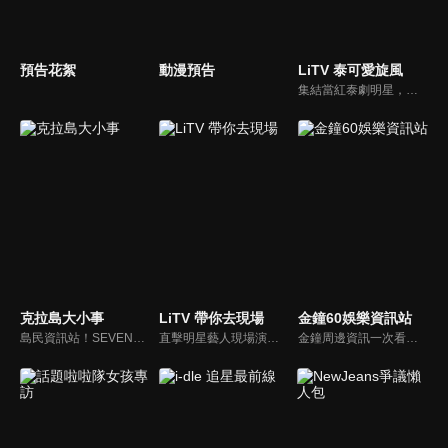
預告花絮
動漫預告
LiTV 泰可愛旋風
集結當紅泰劇明星，獨家揭露他們的幕後小秘密
克拉島大小事
LiTV 帶你去現場
金鐘60娛樂資訊站
島民資訊站！SEVENTEEN近期資訊報你知
直擊明星藝人現場演出，體驗當下火熱氣氛
金鐘周邊資訊一次看，一起預測金鐘得主！