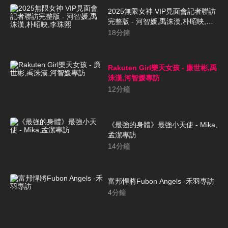
2025無限女神 VIP見面會記者聯訪
完整版 - 河智媛,禹洙漢,朴昭映,李
珠熙
18
分鐘
Rakuten Girl樂天女孩 - 廉世彬,禹
洙漢,河智媛專訪
12
分鐘
《最強的身體》最強小天使 - Mika,
孟潔專訪
14
分鐘
富邦悍將Fubon Angels -禾羽專訪
4
分鐘