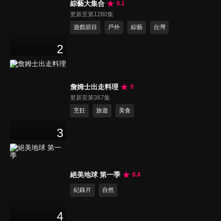
綜藝大集合
9.1
更新至第1280集
遊戲節目
戶外
綜藝
台灣
2
詹姆士出走料理
9
更新至第367集
烹飪
旅遊
美食
3
絕美地球 第一季
8.4
紀錄片
自然
4