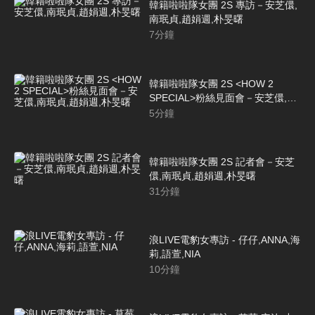
韓籍啦啦隊女團 2S 專訪－安芝儇,
南珉貞,趙娟週,朴旻曙
7
分鐘
韓籍啦啦隊女團 2S <HOW 2
SPECIAL>粉絲見面會－安芝儇,南
珉貞,趙娟週,朴旻曙
5
分鐘
韓籍啦啦隊女團 2S 記者會－安芝
儇,南珉貞,趙娟週,朴旻曙
31
分鐘
浪LIVE電豹女專訪 - 仔仔,ANNA,海
莉,語萱,NIA
10
分鐘