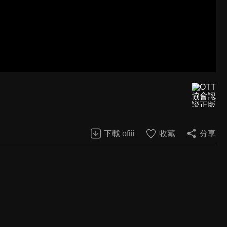
下載 ofiii
收藏
分享