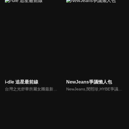
i-dle 追星最前線
NewJeans爭議懶人包
台灣之光舒華所屬女團最新消息報你知
NewJeans,閔熙珍,HYBE爭議懶人包