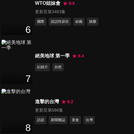
襄,霖霖
WTO姐妹會
8.9
6
分鐘
更新至第3483集
國際
談話性節目
綜藝
娛樂
Dragon Beauties小龍女 - Yuri,
6
菲菲
6
分鐘
Uni-Girls - Mimi 趙娟週
絕美地球 第一季
8.4
5
分鐘
紀錄片
自然
7
Uni-Girls - 瑟七
5
分鐘
進擊的台灣
8.2
更新至第586集
Uni-Girls - Nozomi希
訪談
新聞雜誌
美食
台灣
美,Chihiro千紘
8
5
分鐘