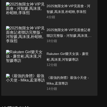
2025無限女神 VIP見面會 - 河
智媛,禹洙漢,朴昭映,李珠熙
4
分鐘
2025無限女神 VIP見面會記者
聯訪完整版 - 河智媛,禹洙漢,朴
18
分鐘
昭映,李珠熙
Rakuten Girl樂天女孩 - 廉世
彬,禹洙漢,河智媛專訪
12
分鐘
《最強的身體》最強小天使 -
Mika,孟潔專訪
14
分鐘
富邦悍將Fubon Angels -禾羽