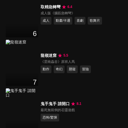
取精急轉彎
6.4
成人版《腦筋急轉彎》
成人
動畫/卡通
喜劇
歌舞片
6
龍嶺迷窟
5.5
《雲南蟲谷》原班人馬
動作
奇幻
懸疑
冒險
7
鬼手鬼手 請開口
8.1
最死無前例的召靈遊戲
恐怖/驚悚