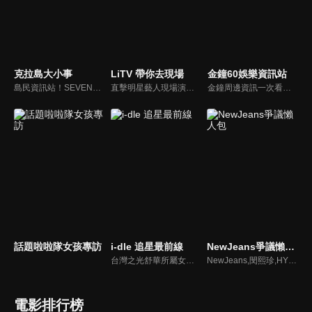
克拉島大小事
LiTV 帶你去現場
金鐘60娛樂資訊站
島民資訊站！SEVENTEEN近期資訊報你知
直擊明星藝人現場演出，體驗當下火熱氣氛
金鐘周邊資訊一次看，一起預測金鐘得主！
話題啦啦隊女孩專訪
i-dle 追星最前線
NewJeans爭議懶人包
台灣之光舒華所屬女團最新消息報你知
NewJeans,閔熙珍,HYBE爭議懶人包
電影排行榜