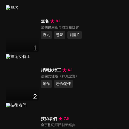
無名
8.1
梁朝偉周迅再陷諜報疑雲
歷史
懸疑
劇情片
1
捍衛女特工
6.1
法國女性版《神鬼認證》
動作
恐怖/驚悚
2
技術者們
7.5
金宇彬犯罪鬥智新經典