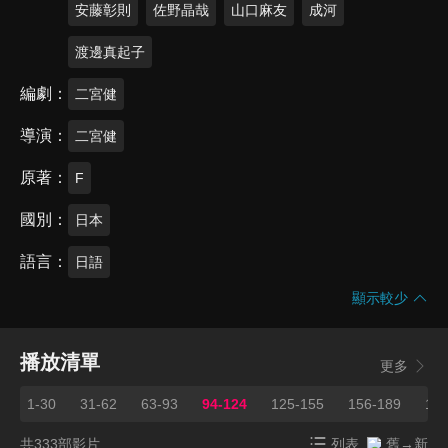
安藤彰則
佐野晶哉
山口麻友
成河
渡邊真起子
編劇
二宮健
導演
二宮健
原著
F
國別
日本
語言
日語
顯示較少
播放清單
更多
1-30
31-62
63-93
94-124
125-155
156-189
193
共333部影片
列表
舊→新