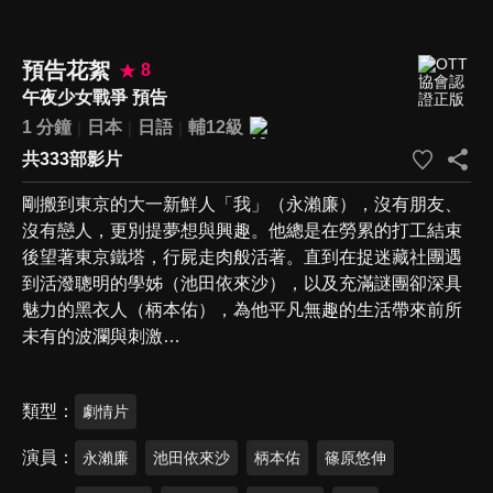
預告花絮
8
午夜少女戰爭 預告
1 分鐘
日本
日語
輔12級
共333部影片
剛搬到東京的大一新鮮人「我」（永瀨廉），沒有朋友、
沒有戀人，更別提夢想與興趣。他總是在勞累的打工結束
後望著東京鐵塔，行屍走肉般活著。直到在捉迷藏社團遇
到活潑聰明的學姊（池田依來沙），以及充滿謎團卻深具
魅力的黑衣人（柄本佑），為他平凡無趣的生活帶來前所
未有的波瀾與刺激…
類型
劇情片
演員
永瀨廉
池田依來沙
柄本佑
篠原悠伸