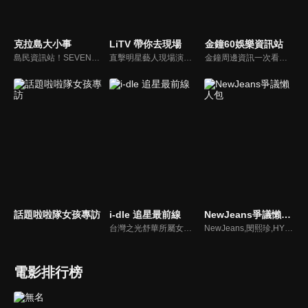
克拉島大小事
LiTV 帶你去現場
金鐘60娛樂資訊站
島民資訊站！SEVENTEEN近期資訊報你知
直擊明星藝人現場演出，體驗當下火熱氣氛
金鐘周邊資訊一次看，一起預測金鐘得主！
話題啦啦隊女孩專訪
i-dle 追星最前線
NewJeans爭議懶人包
台灣之光舒華所屬女團最新消息報你知
NewJeans,閔熙珍,HYBE爭議懶人包
電影排行榜