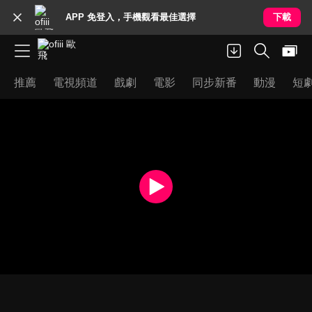
APP 免登入，手機觀看最佳選擇
下載
推薦
電視頻道
戲劇
電影
同步新番
動漫
短