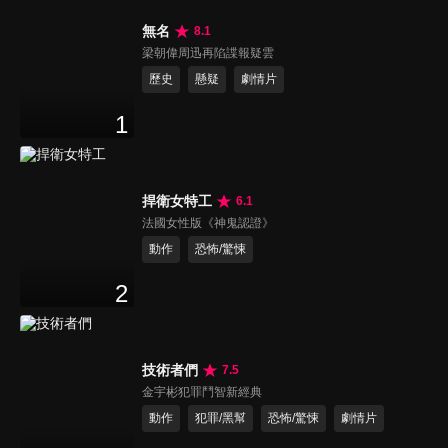
無名
8.1
梁朝偉周迅再陷諜報疑雲
歷史
懸疑
劇情片
1
捍衛女特工
6.1
法國女性版《神鬼認證》
動作
恐怖/驚悚
2
技術者們
7.5
金宇彬犯罪鬥智新經典
動作
犯罪/黑幫
恐怖/驚悚
劇情片