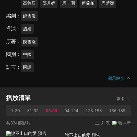
高銘辰
郎月婷
周一圍
傅孟柏
周楚濋
編劇
饒雪漫
導演
溫婧
原著
饒雪漫
國別
中國
語言
國語
顯示較少
播放清單
更多
1-30
31-62
63-93
94-124
125-155
156-189
1
共334部影片
列表
舊→新
說不出口的愛 預告