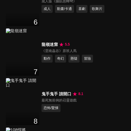
成人版《腦筋急轉彎》
成人
動畫/卡通
喜劇
歌舞片
6
龍嶺迷窟
5.5
《雲南蟲谷》原班人馬
動作
奇幻
懸疑
冒險
7
鬼手鬼手 請開口
8.1
最死無前例的召靈遊戲
恐怖/驚悚
8