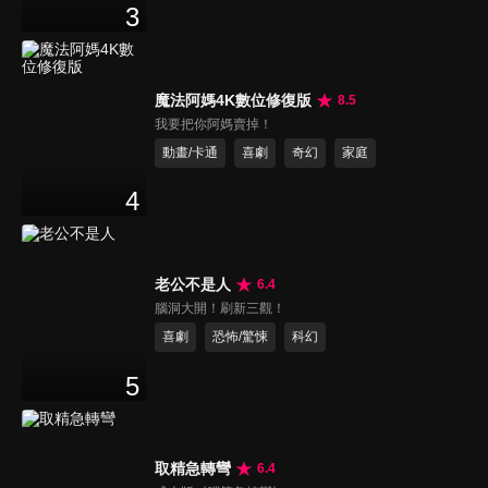
3
魔法阿媽4K數位修復版
8.5
我要把你阿媽賣掉！
動畫/卡通
喜劇
奇幻
家庭
4
老公不是人
6.4
腦洞大開！刷新三觀！
喜劇
恐怖/驚悚
科幻
5
取精急轉彎
6.4