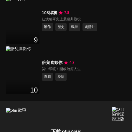
108悍將
7.8
紐澳聯軍史上最經典戰役
動作
歷史
戰爭
劇情片
9
倍兒喜歡你
4.7
笑中帶暖！開啟治癒人生
喜劇
愛情
10
下載 ofiii APP