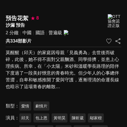
預告花絮
8
沙漏 預告
2 分鐘
中國
國語
普遍級
共334部影片
莫醒醒（邱天）的家庭因母親「見義勇為」去世後而破
碎，此後，她不得不面對父親酗酒、同學排擠，並患上心
理疾病。所幸，在「小太陽」米砂和溫暖學長路理的陪伴
下度過了一段美好愜意的青春時光。但少年人的心事總伴
苦澀，自卑和敏感推開了愛與守護，逐漸理清的命運長線
也暗示了這場青春的離散…
類型
愛情
劇情片
演員
邱天
包上恩
黃明昊
陳昕葳
鄔家楷