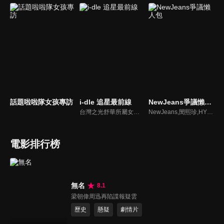
話題啦啦隊女孩專訪
i-dle 追星最前線
NewJeans爭議懶人包
台灣之光舒華所屬女團最新消息報你知
NewJeans,閔熙珍,HYBE爭議懶人包
電影排行榜
無名
8.1
梁朝偉周迅再陷諜報疑雲
歷史
懸疑
劇情片