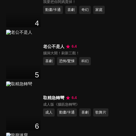
我要把你阿媽賣掉！
動畫/卡通
喜劇
奇幻
家庭
4
老公不是人
6.4
腦洞大開！刷新三觀！
喜劇
恐怖/驚悚
科幻
5
取精急轉彎
6.4
成人版《腦筋急轉彎》
成人
動畫/卡通
喜劇
歌舞片
6