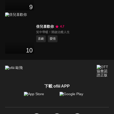
9
倍兒喜歡你
4.7
笑中帶暖！開啟治癒人生
喜劇
愛情
10
下載 ofiii APP