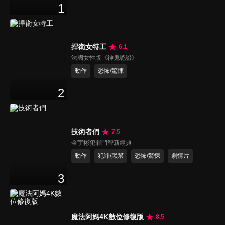
1
捍衛女特工
6.1
法國女性版《神鬼認證》
動作
恐怖/驚悚
2
技術者們
7.5
金宇彬犯罪鬥智新經典
動作
犯罪/黑幫
恐怖/驚悚
劇情片
3
魔法阿媽4K數位修復版
8.5