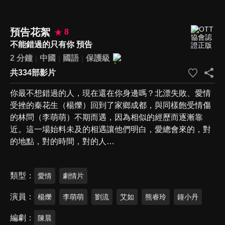
預告花絮
8
不能錯過的只有你 預告
2 分鐘
中國
國語
保護級
共334部影片
你最不想錯過的人，現在還在你身邊嗎？北漂失敗、愛情
受挫的秦花生（楊爍）回到了家鄉成都，與同樣飽受情傷
的林問（李萌萌）不期而遇，因為相似的經歷而逐漸靠
近。這一場始料未及的相遇讓他們明白，愛總會來的，對
的地點，對的時間，對的人…
類型
愛情
劇情片
演員
楊爍
李萌萌
劉流
艾如
熊睿玲
鐘小丹
編劇
陳晨