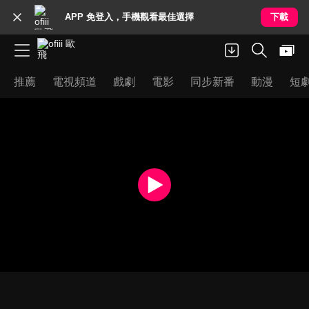
APP 免登入，手機觀看最佳選擇
下載
推薦
電視頻道
戲劇
電影
同步新番
動漫
短