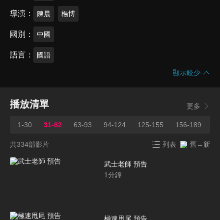
導演
陳晨
楊博
國別
中國
語言
國語
顯示較少
播放清單
更多
1-30
31-62
63-93
94-124
125-155
156-189
1
共334部影片
列表
舊→新
武士老師 預告
1
分鐘
極速甩尾 預告