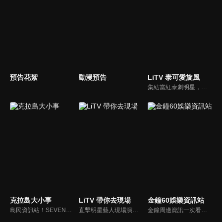
預告花絮
動漫預告
LiTV 泰可愛旋風
集結當紅泰劇明星，獨家揭露他們的幕後小秘密
克拉島大小事
LiTV 帶你去現場
金鐘60娛樂資訊站
島民資訊站！SEVENTEEN近期資訊報你知
直擊明星藝人現場演出，體驗當下火熱氣氛
金鐘周邊資訊一次看，一起預測金鐘得主！