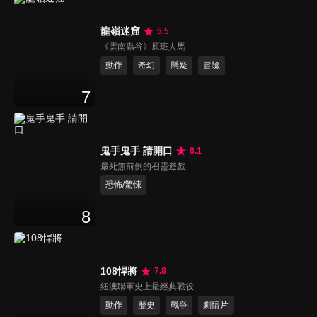
龍嶺迷窟
5.5
《雲南蟲谷》原班人馬
動作
奇幻
懸疑
冒險
7
鬼手鬼手 請開口
8.1
最死無前例的召靈遊戲
恐怖/驚悚
8
108悍將
7.8
紐澳聯軍史上最經典戰役
動作
歷史
戰爭
劇情片