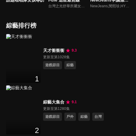
台灣之光舒華所屬女團最新消息報你知
NewJeans,閔熙珍,HYBE爭議懶人包
綜藝排行榜
天才衝衝衝
9.3
更新至第1028集
遊戲節目
綜藝
1
綜藝大集合
9.1
更新至第1280集
遊戲節目
戶外
綜藝
台灣
2