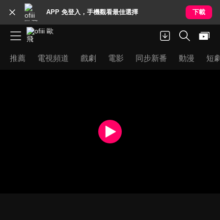
APP 免登入，手機觀看最佳選擇
下載
推薦
電視頻道
戲劇
電影
同步新番
動漫
短