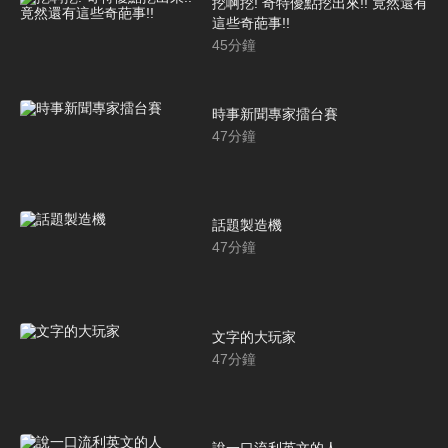
挖啊挖! 奇特優點挖出來!! 竟然還有
這些奇葩事!!
45
分鐘
時事新聞專家擂台賽
47
分鐘
話題製造機
47
分鐘
文字的大玩家
47
分鐘
說一口流利英文的人