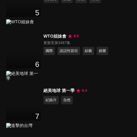
5
WTO姐妹會
8.9
更新至第3487集
國際
談話性節目
綜藝
娛樂
6
絕美地球 第一季
8.4
紀錄片
自然
7