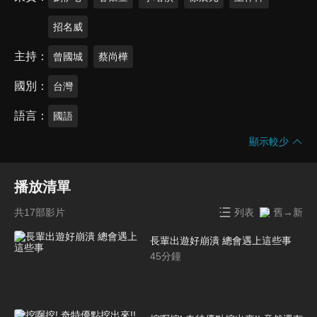
招名威
主持
曾國城
蔡尚樺
國別
台灣
語言
國語
顯示較少
播放清單
共17部影片
列表
舊→新
長輩出遊好崩潰 總會遇上這些事
45
分鐘