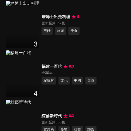
詹姆士出走料理
9
更新至第367集
烹飪
旅遊
美食
3
福建一百吃
8.3
全30集
紀錄片
文化
中國
美食
4
綜藝新時代
8.3
更新至第355集
實境秀
旅遊
綜藝
職場