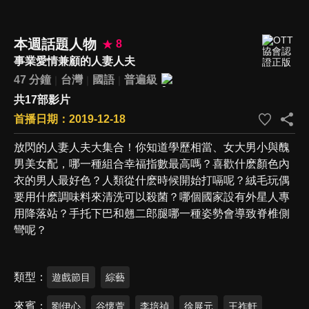
本週話題人物
8
事業愛情兼顧的人妻人夫
47 分鐘
台灣
國語
普遍級
共17部影片
首播日期：2019-12-18
放閃的人妻人夫大集合！你知道學歷相當、女大男小與醜
男美女配，哪一種組合幸福指數最高嗎？喜歡什麽顏色內
衣的男人最好色？人類從什麽時候開始打嗝呢？絨毛玩偶
要用什麽調味料來清洗可以殺菌？哪個國家設有外星人專
用降落站？手托下巴和翹二郎腿哪一種姿勢會導致脊椎側
彎呢？
類型
遊戲節目
綜藝
來賓
劉伊心
谷懷萱
李培禎
徐展元
王祚軒