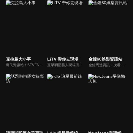
克拉島大小事
LiTV 帶你去現場
金鐘60娛樂資訊站
島民資訊站！SEVENTEEN近期資訊報你知
直擊明星藝人現場演出，體驗當下火熱氣氛
金鐘周邊資訊一次看，一起預測金鐘得主！
話題啦啦隊女孩專訪
i-dle 追星最前線
NewJeans爭議懶人包