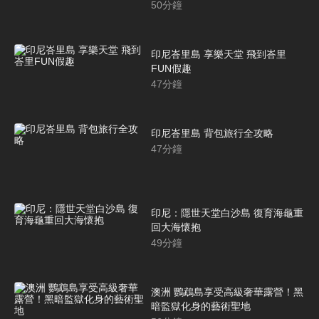
50
分鐘
印尼峇里島 享樂天堂 飛到峇里
FUN假趣
47
分鐘
印尼峇里島 背包旅行全攻略
47
分鐘
印尼：隱世天堂白沙島 復育海龜重
回大海懷抱
49
分鐘
澳洲 鸚鵡島享受高級奢華露營！黑
暗監獄化身的藝術聖地