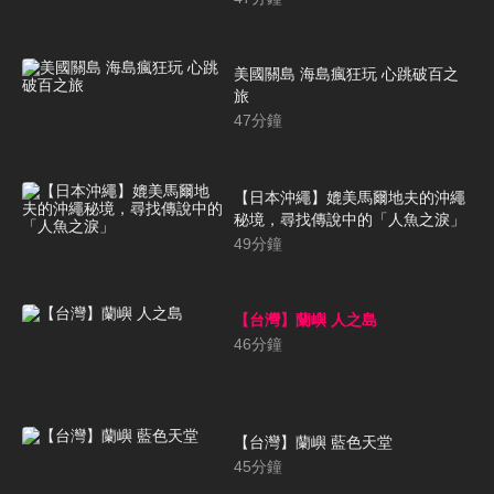
美國關島 海島瘋狂玩 心跳破百之
旅
47
分鐘
【日本沖繩】媲美馬爾地夫的沖繩
秘境，尋找傳說中的「人魚之淚」
49
分鐘
【台灣】蘭嶼 人之島
46
分鐘
【台灣】蘭嶼 藍色天堂
45
分鐘