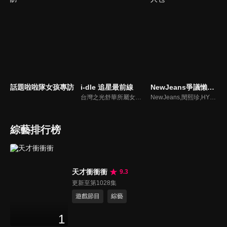
話題啦啦隊女孩專訪
i-dle 追星最前線
NewJeans爭議懶人包
台灣之光舒華所屬女團最新消息報你知
NewJeans,閔熙珍,HYBE爭議懶人包
綜藝排行榜
天才衝衝衝
9.3
更新至第1028集
遊戲節目
綜藝
1