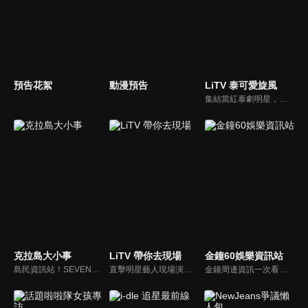
預告花絮
動漫預告
LiTV 泰可愛旋風
集結當紅泰劇明星，獨家揭露他們的幕後小秘密
克拉島大小事
LiTV 帶你去現場
金鐘60娛樂資訊站
島民資訊站！SEVENTEEN近期資訊報你知
直擊明星藝人現場演出，體驗當下火熱氣氛
金鐘周邊資訊一次看，一起預測金鐘得主！