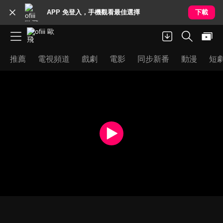
APP 免登入，手機觀看最佳選擇
下載
推薦
電視頻道
戲劇
電影
同步新番
動漫
短