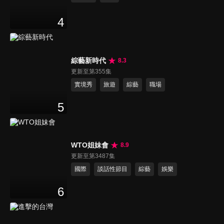
4
綜藝新時代
8.3
更新至第355集
實境秀
旅遊
綜藝
職場
5
WTO姐妹會
8.9
更新至第3487集
國際
談話性節目
綜藝
娛樂
6