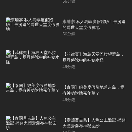
56
分鐘
柬埔寨 私人島嶼度假體驗！最漫遊
的隱世天堂度假勝地
56
分鐘
【菲律賓】海島天堂巴拉望群島，
覓尋傳說中的神秘水怪
49
分鐘
【泰國】絕美度假勝地普吉島，竟
有神功附體嘉年華？
49
分鐘
【泰國普吉島】人魚公主遊記 揭開
天體營瀑布神秘面紗