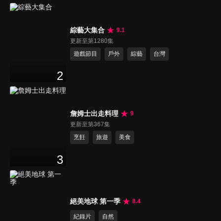
綜藝大集合
9.1
更新至第1280集
遊戲節目
戶外
綜藝
台灣
2
詹姆士出走料理
9
更新至第367集
烹飪
旅遊
美食
3
絕美地球 第一季
8.4
紀錄片
自然