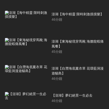
澎湖【海中精靈 限時刺激摸摸樂】
46
分鐘
澎湖【東海秘境穿馬靴 海膽龍蝦痛
風餐】
45
分鐘
澎湖【自潛海底薰衣草 花環藍洞漫
遊貓島】
46
分鐘
【澎湖】夢幻絕景一生必去
46
分鐘