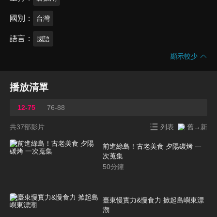
國別
台灣
語言
國語
顯示較少
播放清單
12-75
76-88
共37部影片
列表
舊→新
前進綠島！古老美食 夕陽碳烤 一
次蒐集
50
分鐘
臺東慢實力&慢食力 掀起島嶼東漂
潮