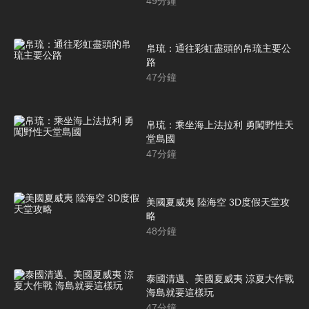
49
分鐘
帛琉：通往彩虹盡頭的帛琉主要公
路
47
分鐘
帛琉：乘坐海上法拉利 勇闖野性天
堂島國
47
分鐘
美國夏威夷 陸海空 3D度假天堂攻
略
48
分鐘
泰國清邁、美國夏威夷 涼夏大作戰
海島就要這樣玩
47
分鐘