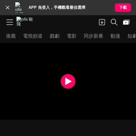
APP 免登入，手機觀看最佳選擇
下載
推薦
電視頻道
戲劇
電影
同步新番
動漫
短