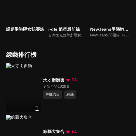
話題啦啦隊女孩專訪
i-dle 追星最前線
NewJeans爭議懶人包
台灣之光舒華所屬女團最新消息報你知
NewJeans,閔熙珍,HYBE爭議懶人包
綜藝排行榜
天才衝衝衝
9.3
更新至第1028集
遊戲節目
綜藝
1
綜藝大集合
9.1