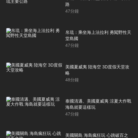
路
47
分鐘
帛琉：乘坐海上法拉利 勇闖野性天
堂島國
47
分鐘
美國夏威夷 陸海空 3D度假天堂攻
略
48
分鐘
泰國清邁、美國夏威夷 涼夏大作戰
海島就要這樣玩
47
分鐘
美國關島 海島瘋狂玩 心跳破百之