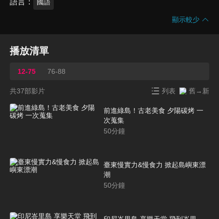
語言
國語
顯示較少
播放清單
12-75
76-88
共37部影片
列表
舊→新
前進綠島！古老美食 夕陽碳烤 一
次蒐集
50
分鐘
臺東慢實力&慢食力 掀起島嶼東漂
潮
50
分鐘