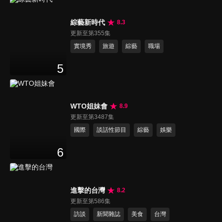
綜藝新時代
8.3
更新至第355集
實境秀
旅遊
綜藝
職場
5
WTO姐妹會
8.9
更新至第3487集
國際
談話性節目
綜藝
娛樂
6
進擊的台灣
8.2
更新至第586集
訪談
新聞雜誌
美食
台灣