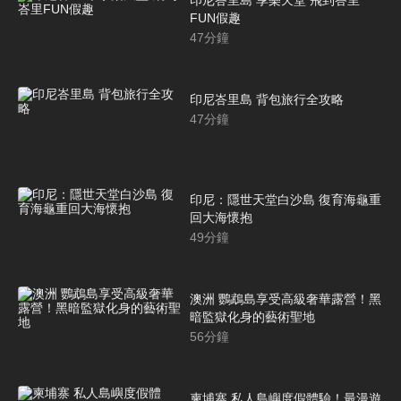
印尼峇里島 享樂天堂 飛到峇里
FUN假趣
47
分鐘
印尼峇里島 背包旅行全攻略
47
分鐘
印尼：隱世天堂白沙島 復育海龜重
回大海懷抱
49
分鐘
澳洲 鸚鵡島享受高級奢華露營！黑
暗監獄化身的藝術聖地
56
分鐘
柬埔寨 私人島嶼度假體驗！最漫遊