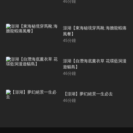
46
分鐘
澎湖【東海秘境穿馬靴 海膽龍蝦痛
風餐】
45
分鐘
澎湖【自潛海底薰衣草 花環藍洞漫
遊貓島】
46
分鐘
【澎湖】夢幻絕景一生必去
46
分鐘