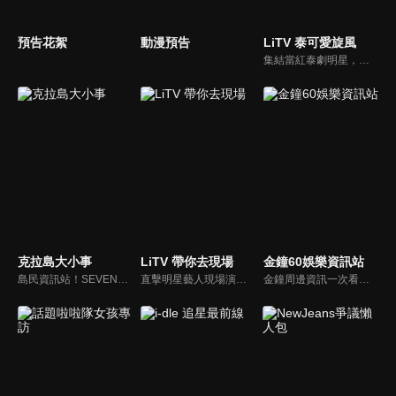
預告花絮
動漫預告
LiTV 泰可愛旋風
集結當紅泰劇明星，獨家揭露他們的幕後小秘密
克拉島大小事
LiTV 帶你去現場
金鐘60娛樂資訊站
島民資訊站！SEVENTEEN近期資訊報你知
直擊明星藝人現場演出，體驗當下火熱氣氛
金鐘周邊資訊一次看，一起預測金鐘得主！