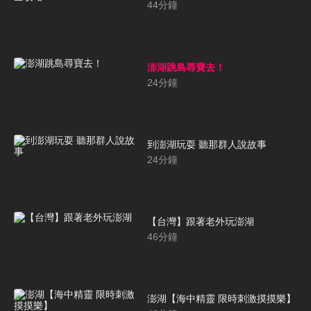
44
分鐘
澎湖跳島尋寶去！
24
分鐘
到澎湖玩耍 聽那群人說故事
24
分鐘
【台灣】跟著老外玩澎湖
46
分鐘
澎湖【海中精靈 限時刺激摸摸樂】