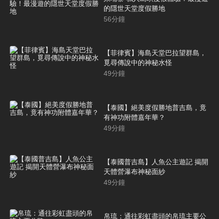
的隱世天堂度假勝地
56
分鐘
【菲律賓】海島天堂巴拉望群島，
覓尋傳說中的神秘水怪
49
分鐘
【泰國】絕美度假勝地普吉島，竟
有神功附體嘉年華？
49
分鐘
【泰國普吉島】人魚公主遊記 揭開
天體營瀑布神秘面紗
49
分鐘
帛琉：通往彩虹盡頭的帛琉主要公