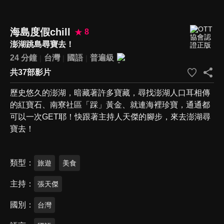
海島度假chill
8
澎湖跳島尋寶去！
24 分鐘
台灣
國語
普遍級
共37部影片
歷史悠久的澎湖，暗藏著許多寶藏，尋找澎湖人口耳相傳
的紅寶石、南寮社區「踩」黃金、就連海裡珍寶，通通都
可以一次GET耶！快跟著主持人天傑的腳步，來去澎湖尋
寶去！
類型
旅遊
美食
主持
張天傑
國別
台灣