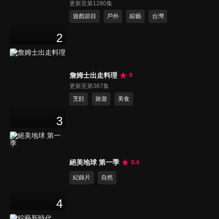
更新至第1280集
遊戲節目
戶外
綜藝
台灣
2
詹姆士出走料理
9
更新至第367集
烹飪
旅遊
美食
3
絕美地球 第一季
8.4
紀錄片
自然
4