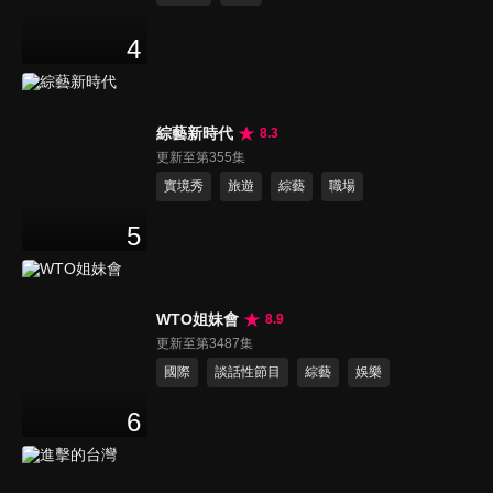
4
綜藝新時代
8.3
更新至第355集
實境秀
旅遊
綜藝
職場
5
WTO姐妹會
8.9
更新至第3487集
國際
談話性節目
綜藝
娛樂
6