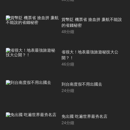
貨幣貶 機票省 搶血拼 廉航不能說
的省錢秘密
48
分鐘
省很大！地表最強旅遊秘技大公
開？！
46
分鐘
到台南度假不用出國去
24
分鐘
免出國 吃遍世界最夯名店
24
分鐘