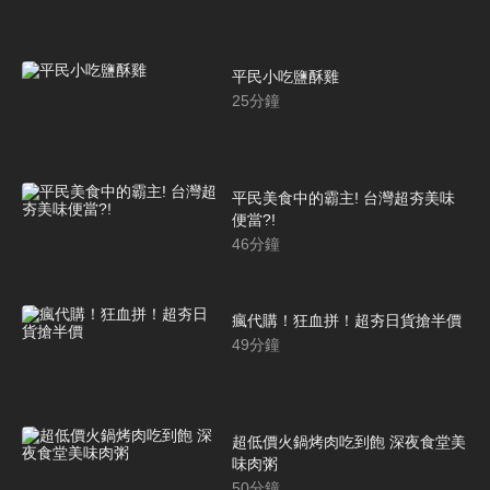
平民小吃鹽酥雞
25
分鐘
平民美食中的霸主! 台灣超夯美味
便當?!
46
分鐘
瘋代購！狂血拼！超夯日貨搶半價
49
分鐘
超低價火鍋烤肉吃到飽 深夜食堂美
味肉粥
50
分鐘