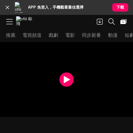
APP 免登入，手機觀看最佳選擇
下載
推薦
電視頻道
戲劇
電影
同步新番
動漫
短