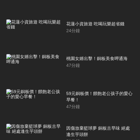
花蓮小資旅遊 吃喝玩樂超省錢
24
分鐘
桃園女婿出擊！銅板美食呷通海
47
分鐘
59元銅板價！餵飽老公孩子的愛心
早餐！
47
分鐘
因傷放棄籃球夢 銅板古早味 絕處
逢生芋頭餅