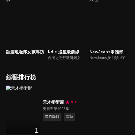
話題啦啦隊女孩專訪
i-dle 追星最前線
NewJeans爭議懶人包
台灣之光舒華所屬女團最新消息報你知
NewJeans,閔熙珍,HYBE爭議懶人包
綜藝排行榜
天才衝衝衝
9.3
更新至第1028集
遊戲節目
綜藝
1