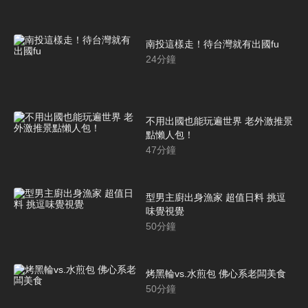
南投這樣走！待台灣就有出國fu
24
分鐘
不用出國也能玩遍世界 老外激推景
點懶人包！
47
分鐘
型男主廚出身漁家 超值日料 挑逗
味覺視覺
50
分鐘
烤黑輪vs.水煎包 佛心系老闆美食
50
分鐘