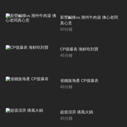
新營鹹粿vs.潮州牛肉湯 佛心老闆
真心意
50
分鐘
CP值爆表 海鮮吃到寶
45
分鐘
省錢族海產 CP值爆表
45
分鐘
超值澎湃 痛風火鍋
45
分鐘