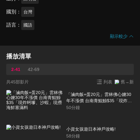
國別
台灣
語言
國語
顯示較少
播放清單
2-41
42-69
共45部影片
列表
舊→新
「滷肉飯+蛋20元」雲林佛心嬤30
年不漲價 台南青鯤鯓$35「現炸蚵
嗲、沙蝦」現撈海鮮塞滿料
50
分鐘
小資女孩遊日本神戶攻略!
58
分鐘