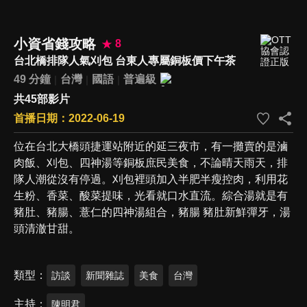
小資省錢攻略
8
台北橋排隊人氣刈包 台東人專屬銅板價下午茶
49 分鐘
台灣
國語
普遍級
共45部影片
首播日期：2022-06-19
位在台北大橋頭捷運站附近的延三夜市，有一攤賣的是滷
肉飯、刈包、四神湯等銅板庶民美食，不論晴天雨天，排
隊人潮從沒有停過。刈包裡頭加入半肥半瘦控肉，利用花
生粉、香菜、酸菜提味，光看就口水直流。綜合湯就是有
豬肚、豬腸、薏仁的四神湯組合，豬腸 豬肚新鮮彈牙，湯
頭清澈甘甜。
類型
訪談
新聞雜誌
美食
台灣
主持
陳明君