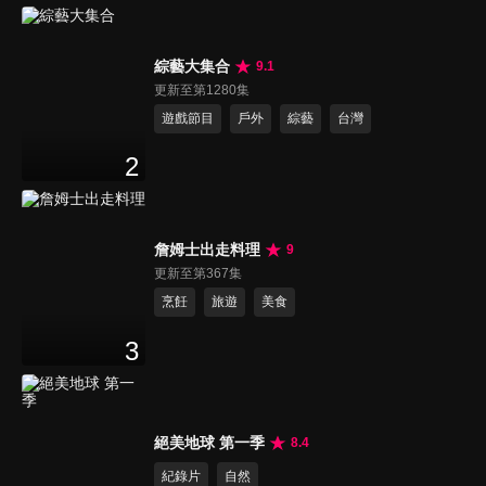
綜藝大集合
9.1
更新至第1280集
遊戲節目
戶外
綜藝
台灣
2
詹姆士出走料理
9
更新至第367集
烹飪
旅遊
美食
3
絕美地球 第一季
8.4
紀錄片
自然