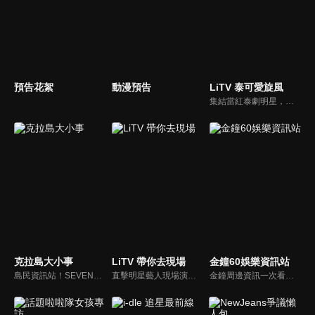
預告花絮
動漫預告
LiTV 泰可愛旋風
集結當紅泰劇明星，獨家揭露他們的幕後小秘密
克拉島大小事
LiTV 帶你去現場
金鐘60娛樂資訊站
島民資訊站！SEVENTEEN近期資訊報你知
直擊明星藝人現場演出，體驗當下火熱氣氛
金鐘周邊資訊一次看，一起預測金鐘得主！