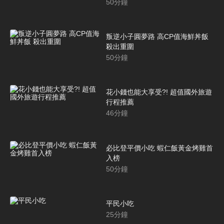
50
分鐘
叛逆小子圓夢路 高CP值海鮮丼飯
殺出重圍
50
分鐘
花小錢也能大享受?! 超值國外旅遊
行程推薦
46
分鐘
必比登平價小吃 蝦仁飯黃金烤雞首
入榜
50
分鐘
平民小吃
25
分鐘