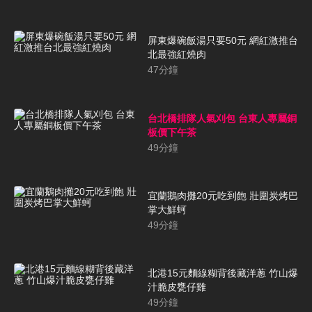
屏東爆碗飯湯只要50元 網紅激推台
北最強紅燒肉
47
分鐘
台北橋排隊人氣刈包 台東人專屬銅
板價下午茶
49
分鐘
宜蘭鵝肉攤20元吃到飽 壯圍炭烤巴
掌大鮮蚵
49
分鐘
北港15元麵線糊背後藏洋蔥 竹山爆
汁脆皮甕仔雞
49
分鐘