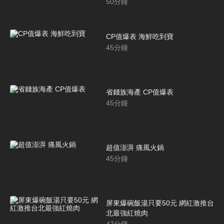
50
分鐘
CP值爆表 海鮮吃到寶
45
分鐘
省錢族海產 CP值爆表
45
分鐘
超值澎湃 痛風火鍋
45
分鐘
屏東爆碗飯湯只要50元 網紅激推台
北最強紅燒肉