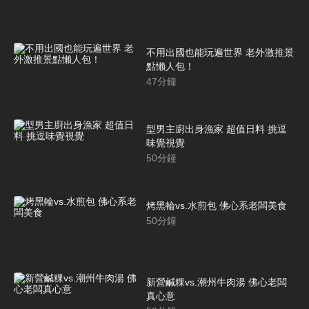
不用出國也能玩遍世界 老外激推景
點懶人包！
47
分鐘
型男主廚出身漁家 超值日料 挑逗
味覺視覺
50
分鐘
烤黑輪vs.水煎包 佛心系老闆美食
50
分鐘
新營鹹粿vs.潮州牛肉湯 佛心老闆
真心意