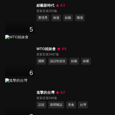
綜藝新時代
8.3
更新至第355集
實境秀
旅遊
綜藝
職場
5
WTO姐妹會
8.9
更新至第3487集
國際
談話性節目
綜藝
娛樂
6
進擊的台灣
8.2
更新至第586集
訪談
新聞雜誌
美食
台灣