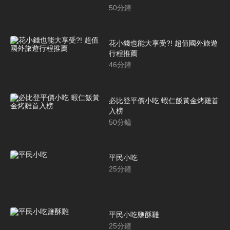
50
分鐘
花小錢也能大享受?! 超值國外旅遊
行程推薦
46
分鐘
必比登平價小吃 蝦仁飯黃金烤雞首
入榜
50
分鐘
平民小吃
25
分鐘
平民小吃鹽酥雞
25
分鐘