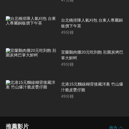
47
分鐘
台北橋排隊人氣刈包 台東人專屬銅
板價下午茶
49
分鐘
宜蘭鵝肉攤20元吃到飽 壯圍炭烤巴
掌大鮮蚵
49
分鐘
北港15元麵線糊背後藏洋蔥 竹山爆
汁脆皮甕仔雞
49
分鐘
推薦影片
收合