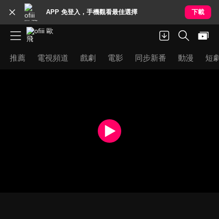
APP 免登入，手機觀看最佳選擇
下載
推薦
電視頻道
戲劇
電影
同步新番
動漫
短