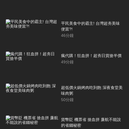
平民美食中的霸主! 台灣超夯美味
便當?!
46
分鐘
瘋代購！狂血拼！超夯日貨搶半價
49
分鐘
超低價火鍋烤肉吃到飽 深夜食堂美
味肉粥
50
分鐘
貨幣貶 機票省 搶血拼 廉航不能說
的省錢秘密