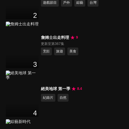
遊戲節目
戶外
綜藝
台灣
2
詹姆士出走料理
9
更新至第367集
烹飪
旅遊
美食
3
絕美地球 第一季
8.4
紀錄片
自然
4