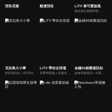
預告花絮
動漫預告
LiTV 泰可愛旋風
集結當紅泰劇明星，獨家揭露他們的幕後小秘密
克拉島大小事
LiTV 帶你去現場
金鐘60娛樂資訊站
島民資訊站！SEVENTEEN近期資訊報你知
直擊明星藝人現場演出，體驗當下火熱氣氛
金鐘周邊資訊一次看，一起預測金鐘得主！