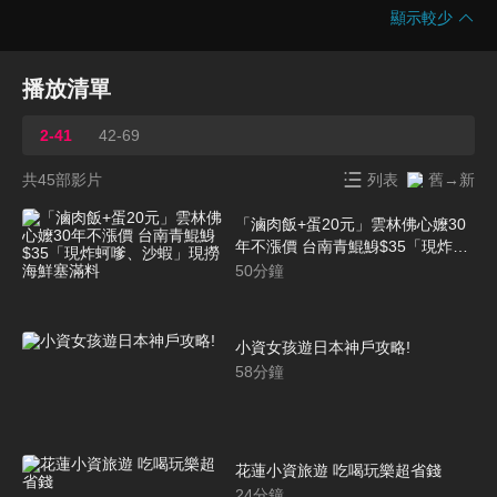
顯示較少
播放清單
2-41
42-69
共45部影片
列表
舊→新
「滷肉飯+蛋20元」雲林佛心嬤30
年不漲價 台南青鯤鯓$35「現炸蚵
嗲、沙蝦」現撈海鮮塞滿料
50
分鐘
小資女孩遊日本神戶攻略!
58
分鐘
花蓮小資旅遊 吃喝玩樂超省錢
24
分鐘