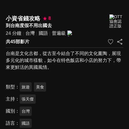
小資省錢攻略
8
到台南度假不用出國去
24 分鐘
台灣
國語
普遍級
共45部影片
台南是文化古都，從古至今結合了不同的文化薰陶，展現
多元化的城市樣貌，如今在特色飯店和小店的努力下，帶
來更鮮活的異國風情。
類型
旅遊
美食
主持
張天傑
國別
台灣
語言
國語