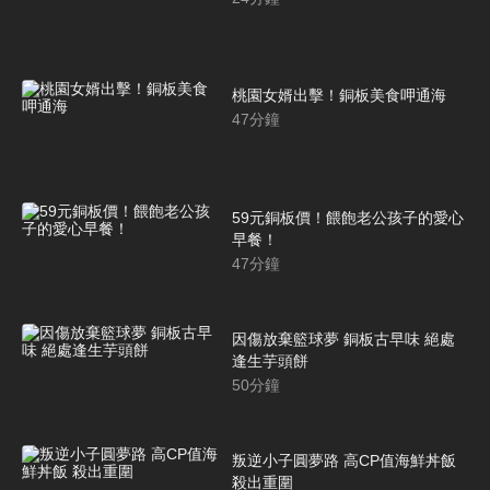
桃園女婿出擊！銅板美食呷通海
47
分鐘
59元銅板價！餵飽老公孩子的愛心
早餐！
47
分鐘
因傷放棄籃球夢 銅板古早味 絕處
逢生芋頭餅
50
分鐘
叛逆小子圓夢路 高CP值海鮮丼飯
殺出重圍