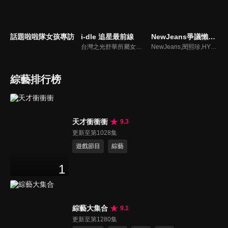
話題啦啦隊女孩專訪
i-dle 追星最前線
NewJeans爭議懶人包
台灣之光舒華所屬女團最新消息報你知
NewJeans,閔熙珍,HYBE爭議懶人包
綜藝排行榜
天才衝衝衝
9.3
更新至第1028集
遊戲節目
綜藝
1
綜藝大集合
9.1
更新至第1280集