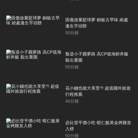
因傷放棄籃球夢 銅板古早味 絕處
逢生芋頭餅
50
分鐘
叛逆小子圓夢路 高CP值海鮮丼飯
殺出重圍
50
分鐘
花小錢也能大享受?! 超值國外旅遊
行程推薦
46
分鐘
必比登平價小吃 蝦仁飯黃金烤雞首
入榜
50
分鐘