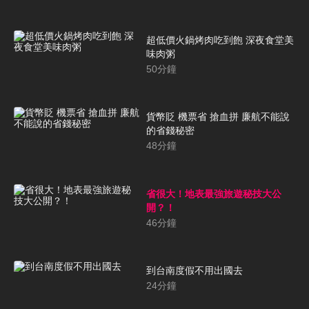
超低價火鍋烤肉吃到飽 深夜食堂美
味肉粥
50
分鐘
貨幣貶 機票省 搶血拼 廉航不能說
的省錢秘密
48
分鐘
省很大！地表最強旅遊秘技大公
開？！
46
分鐘
到台南度假不用出國去
24
分鐘