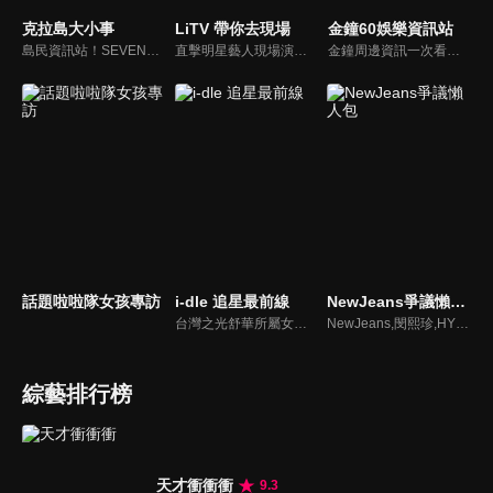
克拉島大小事
LiTV 帶你去現場
金鐘60娛樂資訊站
島民資訊站！SEVENTEEN近期資訊報你知
直擊明星藝人現場演出，體驗當下火熱氣氛
金鐘周邊資訊一次看，一起預測金鐘得主！
話題啦啦隊女孩專訪
i-dle 追星最前線
NewJeans爭議懶人包
台灣之光舒華所屬女團最新消息報你知
NewJeans,閔熙珍,HYBE爭議懶人包
綜藝排行榜
天才衝衝衝
9.3