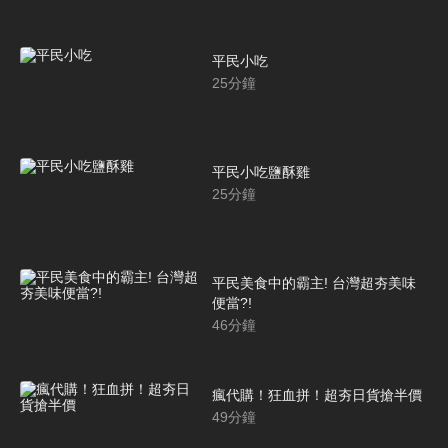
平民小吃
25
分鐘
平民小吃鹽酥雞
25
分鐘
平民美食中的霸主! 台灣超夯美味
便當?!
46
分鐘
瘋代購！狂血拼！超夯日貨搶半價
49
分鐘