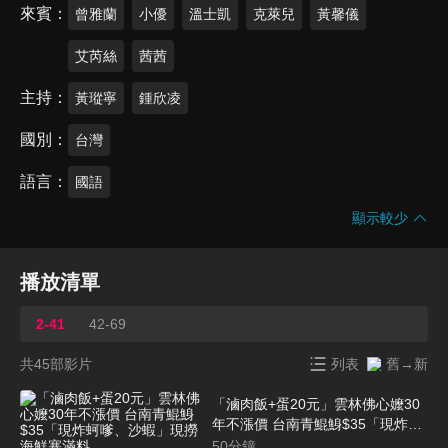
來賓
曾雅蘭
小優
溫士凱
克萊兒
黃馨儀
艾芮絲
茜茜
主持
黃瑽寧
鍾欣凌
國別
台灣
語言
國語
顯示較少
播放清單
2-41
42-69
共45部影片
列表
舊→新
「滷肉飯+蛋20元」雲林佛心嬤30
年不漲價 台南青鯤鯓$35「現炸蚵
嗲、沙蝦」現撈海鮮塞滿料
50
分鐘