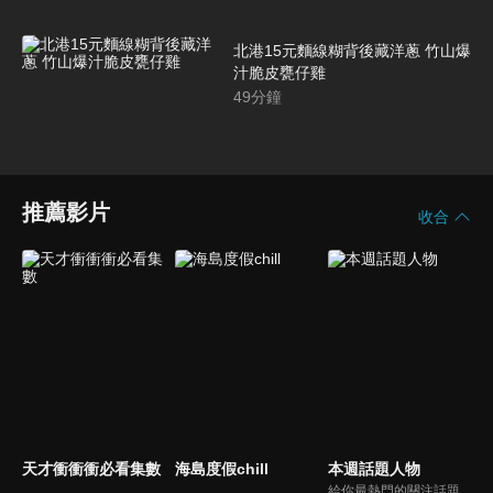
北港15元麵線糊背後藏洋蔥 竹山爆
汁脆皮甕仔雞
49
分鐘
推薦影片
收合
天才衝衝衝必看集數
海島度假chill
本週話題人物
給你最熱門的關注話題