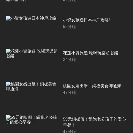
小資女孩遊日本神戶攻略!
58
分鐘
花蓮小資旅遊 吃喝玩樂超省錢
24
分鐘
桃園女婿出擊！銅板美食呷通海
47
分鐘
59元銅板價！餵飽老公孩子的愛心
早餐！
47
分鐘