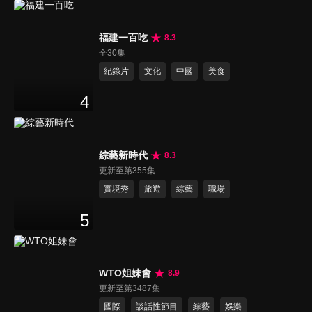
福建一百吃
8.3
全30集
紀錄片
文化
中國
美食
4
綜藝新時代
8.3
更新至第355集
實境秀
旅遊
綜藝
職場
5
WTO姐妹會
8.9
更新至第3487集
國際
談話性節目
綜藝
娛樂