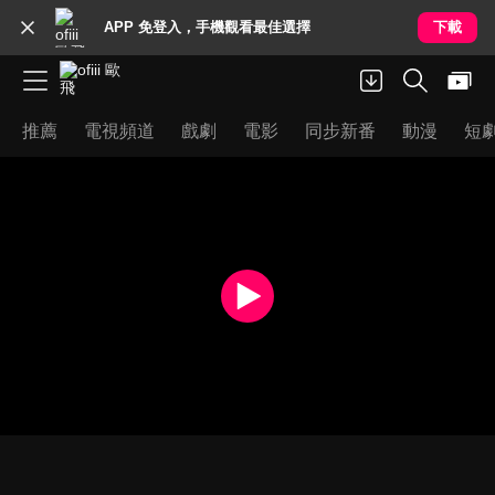
APP 免登入，手機觀看最佳選擇
下載
推薦
電視頻道
戲劇
電影
同步新番
動漫
短