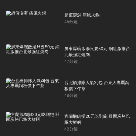
超值澎湃 痛風火鍋
45
分鐘
屏東爆碗飯湯只要50元 網紅激推台
北最強紅燒肉
47
分鐘
台北橋排隊人氣刈包 台東人專屬銅
板價下午茶
49
分鐘
宜蘭鵝肉攤20元吃到飽 壯圍炭烤巴
掌大鮮蚵
49
分鐘