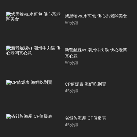
烤黑輪vs.水煎包 佛心系老闆美食
50
分鐘
新營鹹粿vs.潮州牛肉湯 佛心老闆
真心意
50
分鐘
CP值爆表 海鮮吃到寶
45
分鐘
省錢族海產 CP值爆表
45
分鐘