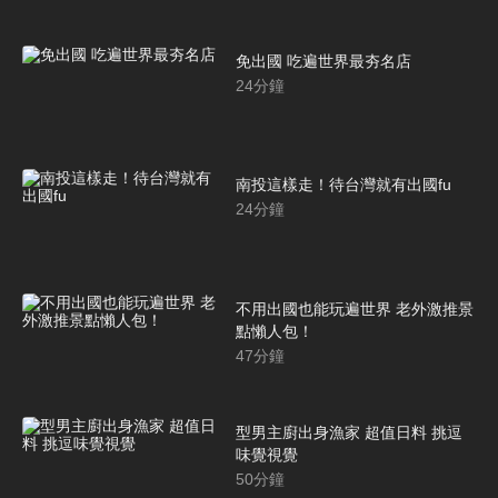
免出國 吃遍世界最夯名店
24
分鐘
南投這樣走！待台灣就有出國fu
24
分鐘
不用出國也能玩遍世界 老外激推景
點懶人包！
47
分鐘
型男主廚出身漁家 超值日料 挑逗
味覺視覺
50
分鐘