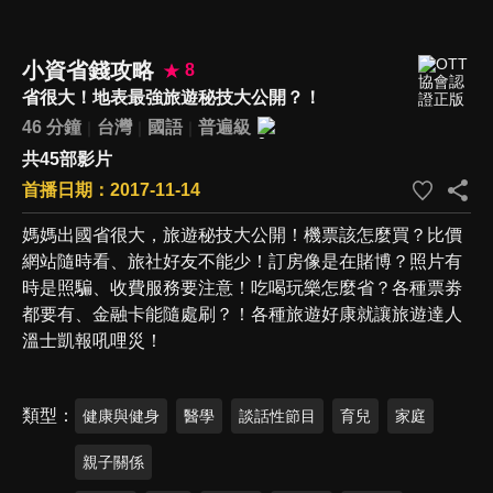
小資省錢攻略
8
省很大！地表最強旅遊秘技大公開？！
46 分鐘
台灣
國語
普遍級
共45部影片
首播日期：2017-11-14
媽媽出國省很大，旅遊秘技大公開！機票該怎麼買？比價
網站隨時看、旅社好友不能少！訂房像是在賭博？照片有
時是照騙、收費服務要注意！吃喝玩樂怎麼省？各種票劵
都要有、金融卡能隨處刷？！各種旅遊好康就讓旅遊達人
溫士凱報吼哩災！
類型
健康與健身
醫學
談話性節目
育兒
家庭
親子關係