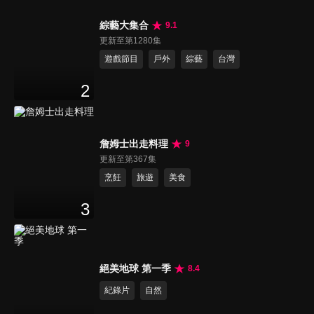
綜藝大集合
9.1
更新至第1280集
遊戲節目
戶外
綜藝
台灣
2
詹姆士出走料理
9
更新至第367集
烹飪
旅遊
美食
3
絕美地球 第一季
8.4
紀錄片
自然