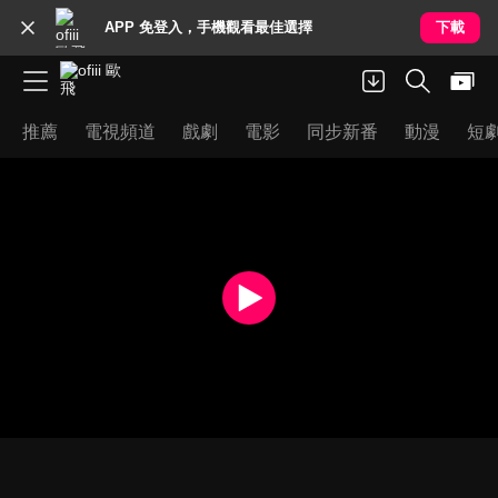
APP 免登入，手機觀看最佳選擇
下載
推薦
電視頻道
戲劇
電影
同步新番
動漫
短