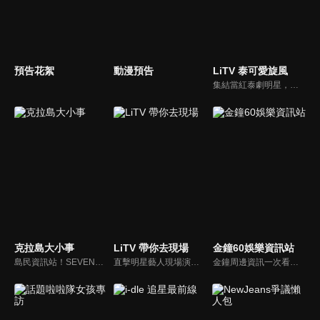
預告花絮
動漫預告
LiTV 泰可愛旋風
集結當紅泰劇明星，獨家揭露他們的幕後小秘密
克拉島大小事
LiTV 帶你去現場
金鐘60娛樂資訊站
島民資訊站！SEVENTEEN近期資訊報你知
直擊明星藝人現場演出，體驗當下火熱氣氛
金鐘周邊資訊一次看，一起預測金鐘得主！