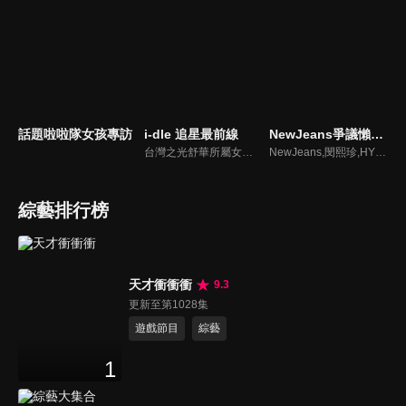
話題啦啦隊女孩專訪
i-dle 追星最前線
NewJeans爭議懶人包
台灣之光舒華所屬女團最新消息報你知
NewJeans,閔熙珍,HYBE爭議懶人包
綜藝排行榜
天才衝衝衝
9.3
更新至第1028集
遊戲節目
綜藝
1