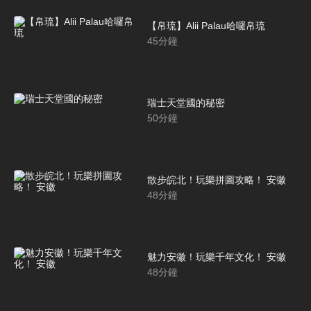
【帛琉】Alii Palau哈囉帛琉
45
分鐘
瑞士天堂國的秘密
50
分鐘
散步皖北！玩樂拼圖攻略！ 安徽
48
分鐘
魅力安徽！玩樂千年文化！ 安徽
48
分鐘