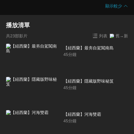
顯示較少
播放清單
共23部影片
列表
舊→新
【紐西蘭】最夯自駕闖南島
45
分鐘
【紐西蘭】隱藏版野味秘笈
45
分鐘
【紐西蘭】河海雙霸
45
分鐘