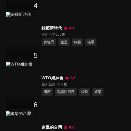
4
綜藝新時代
8.3
更新至第355集
實境秀
旅遊
綜藝
職場
5
WTO姐妹會
8.9
更新至第3487集
國際
談話性節目
綜藝
娛樂
6
進擊的台灣
8.2