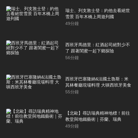
瑞士、列支敦士登：約他去看絕世
雪景 百年木橋上周遊列國
49
分鐘
西班牙馬德里：紅酒起司絕對少不
了 跟著閨蜜一起下鄉探險
56
分鐘
西班牙巴塞隆納&法國土魯斯：米
其林餐廳現場料理 大啖西班牙美食
55
分鐘
【北歐】尋訪瑞典精神地標！前往
教堂與地鐵藝術｜芬蘭、瑞典
49
分鐘