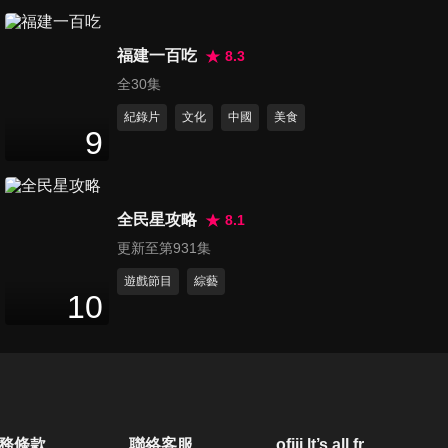
45
分鐘
福建一百吃
8.3
百年蚵仔炸銅板價超酥脆 超人
全30集
氣手工蛋餅外酥內軟
紀錄片
文化
中國
美食
50
分鐘
9
拍賣喊魚vs.手作米腸 市場裡的
悲喜人生
全民星攻略
8.1
50
分鐘
更新至第931集
台北【迪化街築地市場「高CP
遊戲節目
綜藝
10
值海鮮丼」活鮑、生蠔、鮭魚
46
分鐘
肚、馬糞海膽、大干貝】
嘉義【朴子市場超夯三寶「䱊
鯕鱗」魚漿王、傳承三代古早
45
分鐘
味「鹹甜手工麻糬」、油麵滷
務條款
聯絡客服
ofiii lt’s all free