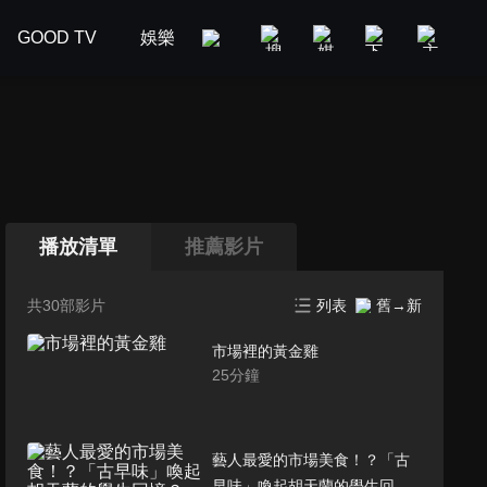
GOOD TV
娛樂
美食旅遊
新聞政論
汽車
播放清單
推薦影片
共30部影片
列表
舊→新
市場裡的黃金雞
25
分鐘
藝人最愛的市場美食！？「古
早味」喚起胡天蘭的學生回