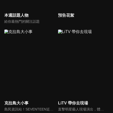
本週話題人物
預告花絮
給你最熱門的關注話題
克拉島大小事
LiTV 帶你去現場
島民資訊站！SEVENTEEN近期資訊報你知
直擊明星藝人現場演出，體驗當下火熱氣氛