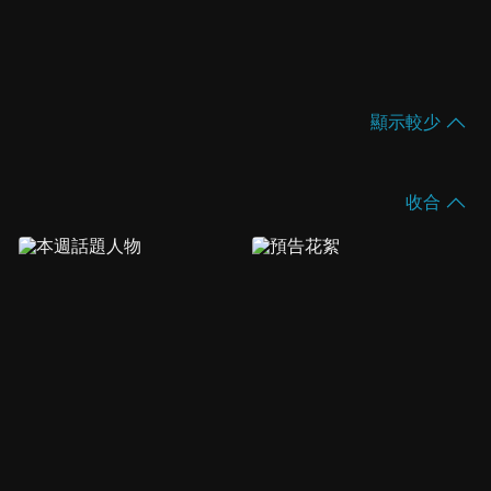
顯示較少
收合