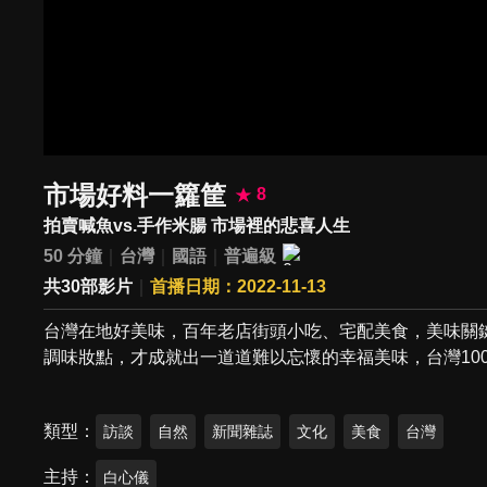
市場好料一籮筐
8
拍賣喊魚vs.手作米腸 市場裡的悲喜人生
50 分鐘
台灣
國語
普遍級
共30部影片
首播日期：2022-11-13
台灣在地好美味，百年老店街頭小吃、宅配美食，美味關
調味妝點，才成就出一道道難以忘懷的幸福美味，台灣10
類型
訪談
自然
新聞雜誌
文化
美食
台灣
主持
白心儀