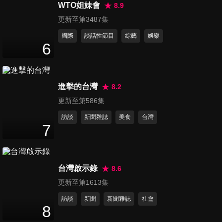
WTO姐妹會
8.9
握壽司vs.爆漿包 隱藏市場的好
更新至第3487集
味道
國際
談話性節目
綜藝
娛樂
50
分鐘
6
烤黑輪vs.水煎包 佛心系老闆美
食
進擊的台灣
8.2
50
分鐘
更新至第586集
台南【自製一夜干 市場鮮魚湯
訪談
新聞雜誌
美食
台灣
7
人潮洶湧 魚冊西瓜綿 百年獨有
45
分鐘
好味/芝麻壞壞不打不成器 養生
好油阿嬤傳家寶】
苗栗【市場秒殺炸雞 雞塊落盤
台灣啟示錄
8.6
一掃而空/百年石滬百歲守護 大
更新至第1613集
46
分鐘
浪拍打不停止】
訪談
新聞
新聞雜誌
社會
8
全國第一 星級市場