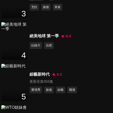
50
分鐘
烹飪
旅遊
美食
3
市場魚丸+番茄刀削麵+阿嬤滷
味+黃山苦力+徽州料理
50
分鐘
絕美地球 第一季
8.4
鴨肉羹vs.麵線糊 最強地方小吃
紀錄片
自然
50
分鐘
4
炸肉捲 鹹豬肉包 南北夜市嘗人
綜藝新時代
8.3
生百味
更新至第355集
50
分鐘
實境秀
旅遊
綜藝
職場
5
各國夜市大比拼！出國不去對
不起自己！
47
分鐘