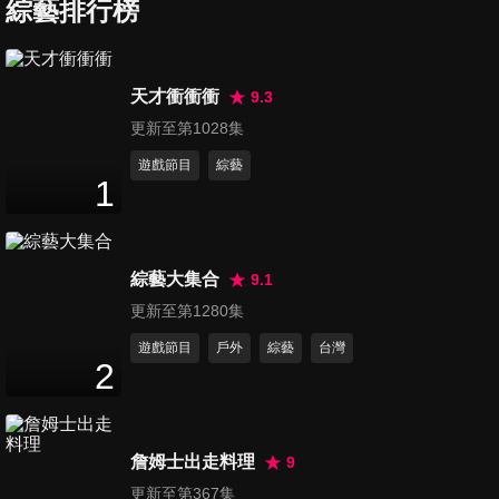
綜藝排行榜
黃昏市場傳奇 料理職人 戒酒重
拾幸福
50
分鐘
天才衝衝衝
9.3
更新至第1028集
黃昏市場傳奇 平價日本料理 讓
遊戲節目
綜藝
路也要吃
1
50
分鐘
浪子洗心革面 頂級海鮮 稱霸黃
綜藝大集合
昏市場
9.1
50
分鐘
更新至第1280集
遊戲節目
戶外
綜藝
台灣
古法炸雞捲vs.辦桌赤肉羹 傳統
2
市場好味道
50
分鐘
詹姆士出走料理
9
市場隱藏版的鹹蛋黃肉包
更新至第367集