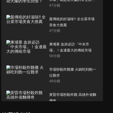
47
分鐘
憶？
最傳統的好滋味!! 全台菜市場
美食大推薦
47
分鐘
柬埔寨 血拚必訪「中央市
場」！金邊最大的傳統市場
56
分鐘
市場秒殺炸雞攤 火鍋吃到飽一
位難求
48
分鐘
黃昏市場秒殺炸雞 高雄外省麵
傳奇
50
分鐘