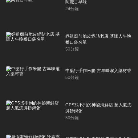
阿嬤古早味
24
分鐘
媽祖廟前脆皮鍋貼老店 基隆人午晚
餐口袋名單
50
分鐘
中藥行手作米腸 古早味灌入藥材香
50
分鐘
GPS找不到的神祕海鮮店 超人氣澎
湃砂鍋粥
50
分鐘