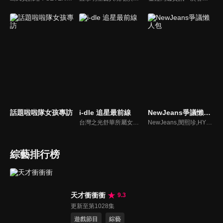
話題啦啦隊女孩專訪
i-dle 追星最前線
NewJeans爭議懶人包
台灣之光舒華所屬女團最新消息報你知
NewJeans,閔熙珍,HYBE爭議懶人包
綜藝排行榜
天才衝衝衝
9.3
更新至第1028集
遊戲節目
綜藝