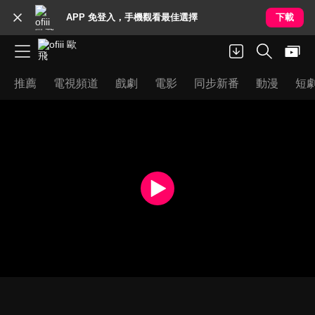
APP 免登入，手機觀看最佳選擇
下載
推薦
電視頻道
戲劇
電影
同步新番
動漫
短