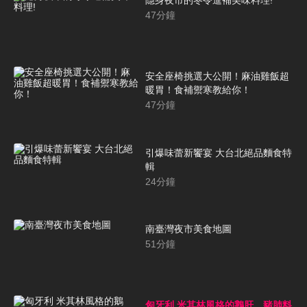
隱身夜市的冬令進補美味料理!
47
分鐘
安全座椅挑選大公開！麻油雞飯超
暖胃！食補禦寒教給你！
47
分鐘
引爆味蕾新饗宴 大台北絕品麵食特
輯
24
分鐘
南臺灣夜市美食地圖
51
分鐘
匈牙利 米其林風格的鵝肝、豬肺料