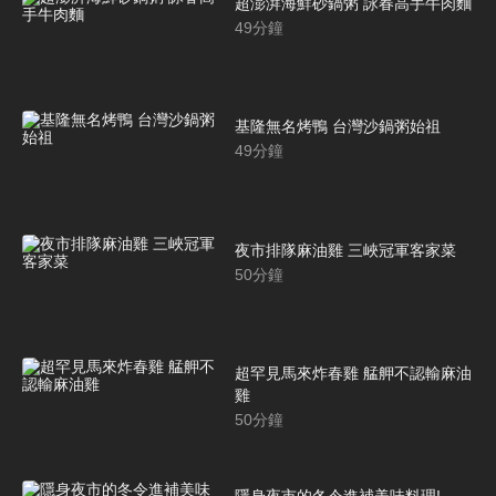
超澎湃海鮮砂鍋粥 詠春高手牛肉麵
49
分鐘
基隆無名烤鴨 台灣沙鍋粥始祖
49
分鐘
夜市排隊麻油雞 三峽冠軍客家菜
50
分鐘
超罕見馬來炸春雞 艋舺不認輸麻油
雞
50
分鐘