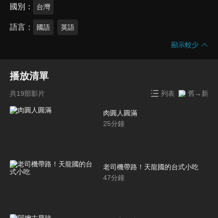
國別
台灣
語言
國語
英語
顯示較少
播放清單
共19部影片
列表
舊→新
肉圓人圓滿
25
分鐘
老司機帶路！天龍國的台式小吃
47
分鐘