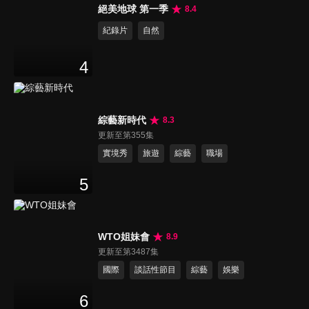
絕美地球 第一季
8.4
紀錄片
自然
4
綜藝新時代
8.3
更新至第355集
實境秀
旅遊
綜藝
職場
5
WTO姐妹會
8.9
更新至第3487集
國際
談話性節目
綜藝
娛樂
6