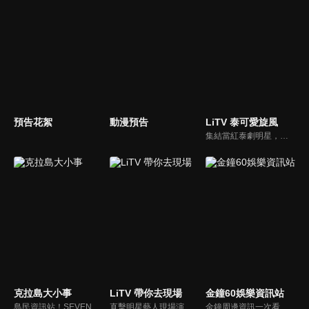
預告花絮
動漫預告
LiTV 泰可愛旋風
集結當紅泰劇明星，獨家揭露他們的幕後小秘密
克拉島大小事
LiTV 帶你去現場
金鐘60娛樂資訊站
島民資訊站！SEVENTEEN近期資訊報你知
直擊明星藝人現場演出，體驗當下火熱氣氛
金鐘周邊資訊一次看，一起預測金鐘得主！