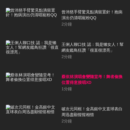
曾沛慈手臂驚見點滴留置針！抱病
演出仍清唱寵粉QQ
2
分鐘
王俐人聊口技 認：我是懶女人！幫
網友鑑鳥狂讚「很直很漂亮」
2
分鐘
蔡依林演唱會變隨堂考！舞者偷換
位置得意接唱XD
1
分鐘
破次元同框！金高銀中文直球表白
周迅盡顯惺惺相惜
2
分鐘