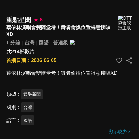
重點星聞
8
蔡依林演唱會變隨堂考！舞者偷換位置得意接唱
XD
1 分鐘
台灣
國語
普遍級
共214部影片
首播日期：2026-06-05
蔡依林演唱會變隨堂考！舞者偷換位置得意接唱XD
類型
娛樂新聞
國別
台灣
語言
國語
顯示較少