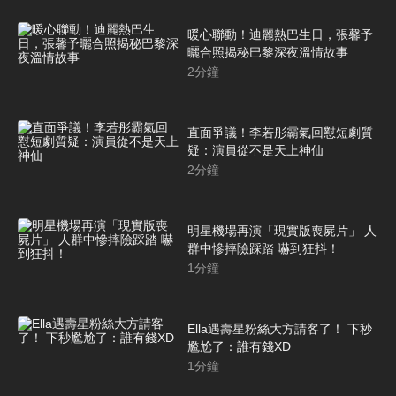
暖心聯動！迪麗熱巴生日，張馨予
曬合照揭秘巴黎深夜溫情故事
2
分鐘
直面爭議！李若彤霸氣回懟短劇質
疑：演員從不是天上神仙
2
分鐘
明星機場再演「現實版喪屍片」 人
群中慘摔險踩踏 嚇到狂抖！
1
分鐘
Ella遇壽星粉絲大方請客了！ 下秒
尷尬了：誰有錢XD
1
分鐘