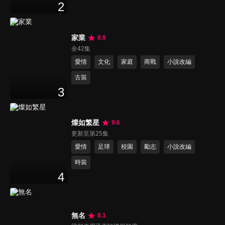
2
家業
8.9
全42集
愛情
文化
家庭
商戰
小說改編
古裝
3
燦如繁星
9.6
更新至第25集
愛情
足球
校園
勵志
小說改編
時裝
4
無名
8.1