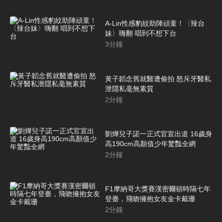
A-Lin性感豹紋助陣頑童！〈辣台
妹〉嗨翻 唱到不想下台
3
分鐘
黃子韜念舊就醫遭偷拍 怒斥牙醫私
泄隱私毫無素質
2
分鐘
劉燁兒子諾一正式官宣出道 16歲身
高190cm高顏值少年驚豔全網
2
分鐘
F1摩納哥大獎賽漢密爾頓時隔七年
登臺，飛吻擁抱女友金卡戴珊
2
分鐘