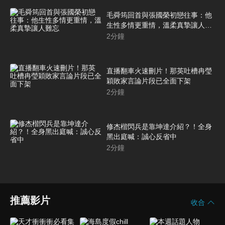
毛舜筠回首與張國榮初戀往事：他
生性多情更重情，溫柔真摯讓人難
忘
2
分鐘
直播翻車火速刪片！那英吐槽冉瑩
穎敗家言論片段已全面下架
2
分鐘
修杰楷閃兵是靠坤達介紹？！全身
黑出庭喊：誠心反省中
2
分鐘
推薦影片
收合