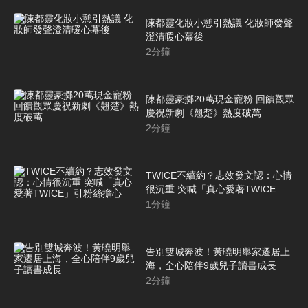
陳都靈化妝小憩引熱議 化妝師發聲
澄清暖心幕後
2
分鐘
陳都靈豪擲20萬現金寵粉 回饋觀眾
慶祝新劇《翹楚》熱度破萬
2
分鐘
TWICE不續約？志效發文認：心情
很沉重 突喊「真心愛著TWICE」
引粉絲擔心
1
分鐘
告別雙城奔波！黃曉明舉家遷居上
海，全心陪伴9歲兒子讀書成長
2
分鐘