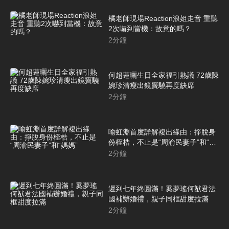
橘老師現場Reaction浪姐走音 重聽
2次嚇到當機：故意的嗎？
2
分鐘
何超蓮曬生日全家福引熱議 72歲陳
婉珍清瘦出鏡竇驍再度缺席
2
分鐘
喻虹淵首度詳解複出緣由：掙脫身
份桎梏，不止是“周渝民妻子”和“媽
媽”
2
分鐘
遲到七年終圓滿！奚夢瑤何猷君法
國補辦婚禮，親子同框甜度拉滿
2
分鐘