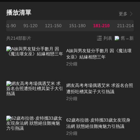
播放清單
更多
61-90
91-120
121-150
151-180
181-210
211-214
共214部影片
列表
舊→新
A妹與男友疑分手數月 因《魔法壞
女巫》結緣相戀三年
2
分鐘
網友高考考場偶遇艾米 求簽名合照
遭拒吐槽其架子大引熱議
2
分鐘
62歲布拉德·皮特攜33歲女友現身
法網 狀態絕佳難掩魅力引熱議
2
分鐘