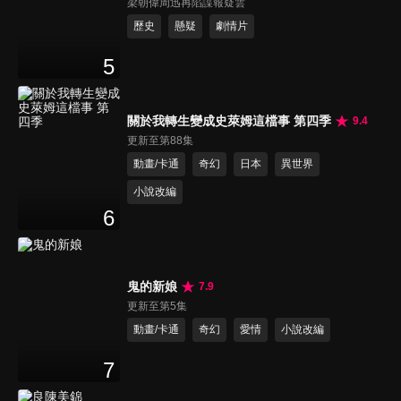
梁朝偉周迅再陷諜報疑雲
歷史
懸疑
劇情片
5
關於我轉生變成史萊姆這檔事 第四季
9.4
更新至第88集
動畫/卡通
奇幻
日本
異世界
小說改編
6
鬼的新娘
7.9
更新至第5集
動畫/卡通
奇幻
愛情
小說改編
7