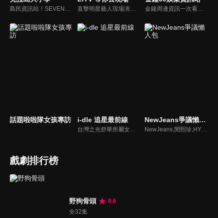
島民資訊站！SEVENTEEN近期資訊報你知
直擊明星藝人現場演出，體驗當下火熱氣氛
金鐘周邊資訊一次看，一起預測金鐘得主！
話題啦啦隊女孩專訪
i-dle 追星最前線
NewJeans爭議懶人包
台灣之光舒華所屬女團最新消息報你知
NewJeans,閔熙珍,HYBE爭議懶人包
戲劇排行榜
野狗骨頭
8.6
全32集