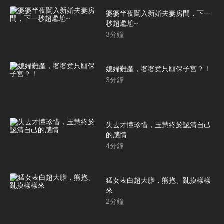
婆婆半夜闖入新婚夫妻房間，下一
秒超尷尬~
3
分鐘
媳婦難產，婆婆竟只願保子宮？！
3
分鐘
失去才懂珍惜，玉慧終於認清自己
的感情
4
分鐘
猛女表白超大膽，熊抱、亂摸樣樣
來
2
分鐘