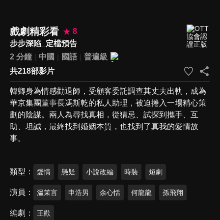
戲劇精彩看
8
步步深陷_定檔預告
2 分鐘
中國
國語
普遍級
共218部影片
韓卿身為情感勸退師，受顧客委託調查其丈夫出軌，成為
華京集團董事長馮斯乾的私人助理，被迫捲入一場精心策
劃的陰謀。兩人為尋找真相，從猜忌、試探到攜手、互
助、坦誠，最終找到婚姻本質，也找到了真我的愛情故
事。
類型
愛情
懸疑
小說改編
時裝
短劇
演員
溫茉言
申浩男
余心恬
何龍龍
孫飛翔
編劇
王歡