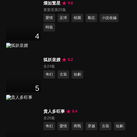
燦如繁星
9.6
更新至第25集
愛情
足球
校園
勵志
小說改編
時裝
4
狐妖皇嫂
8.2
全24集
奇幻
古裝
短劇
5
貴人多旺事
8.4
全26集
奇幻
愛情
商戰
穿越
古裝
短劇