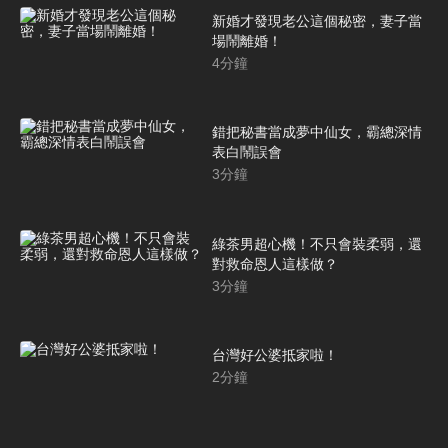
新婚才發現老公這個秘密，妻子當
場鬧離婚！
4
分鐘
錯把秘書當成夢中仙女，霸總深情
表白鬧誤會
3
分鐘
綠茶男超心機！不只會裝柔弱，還
對救命恩人這樣做？
3
分鐘
台灣好公婆抵家啦！
2
分鐘