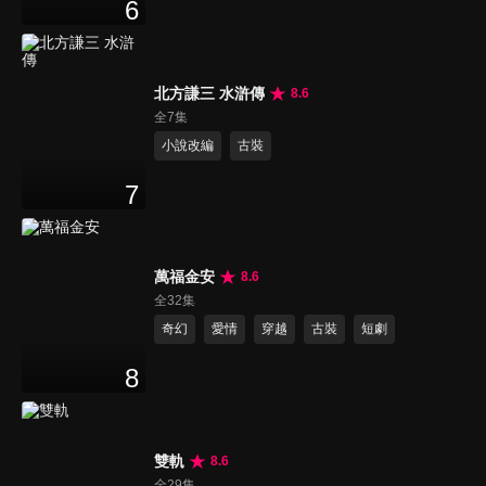
6
北方謙三 水滸傳
8.6
全7集
小說改編
古裝
7
萬福金安
8.6
全32集
奇幻
愛情
穿越
古裝
短劇
8
雙軌
8.6
全29集