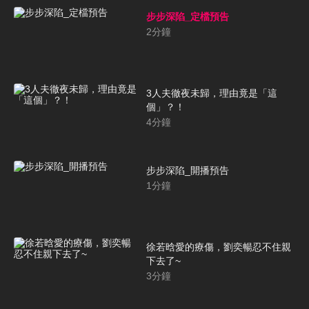
步步深陷_定檔預告
2
分鐘
3人夫徹夜未歸，理由竟是「這
個」？！
4
分鐘
步步深陷_開播預告
1
分鐘
徐若晗愛的療傷，劉奕暢忍不住親
下去了~
3
分鐘