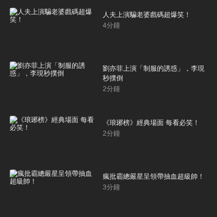
人夫上演騙老婆戲碼超爆笑！
4
分鐘
劉亦菲上演「制服的誘惑」，李現
秒撲倒
2
分鐘
《琅琊榜》經典場面 每看必笑！
2
分鐘
瘋批霸總嚴星呈領帶抽血超級帥！
3
分鐘