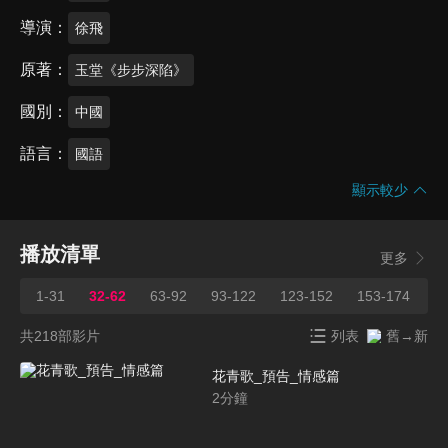
導演
徐飛
原著
玉堂《步步深陷》
國別
中國
語言
國語
顯示較少
播放清單
更多
1-31
32-62
63-92
93-122
123-152
153-174
1
共218部影片
列表
舊→新
花青歌_預告_情感篇
2
分鐘