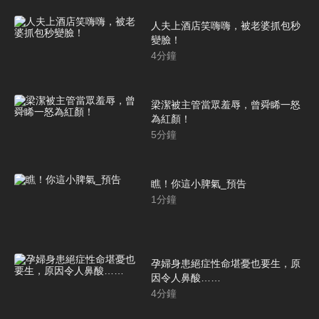
人夫上酒店笑嗨嗨，被老婆抓包秒
變臉！
4
分鐘
梁潔被主管當眾羞辱，曾舜睎一怒
為紅顏！
5
分鐘
瞧！你這小脾氣_預告
1
分鐘
孕婦身患絕症性命堪憂也要生，原
因令人鼻酸……
4
分鐘