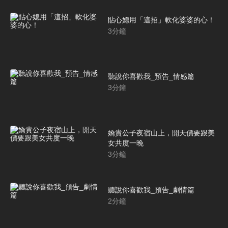
貼心媳用「這招」軟化婆婆的心！
3
分鐘
聽說你喜歡我_預告_情感篇
3
分鐘
嬌貴公子夜宿山上，開天價要跟美
女共度一晚
3
分鐘
聽說你喜歡我_預告_劇情篇
2
分鐘