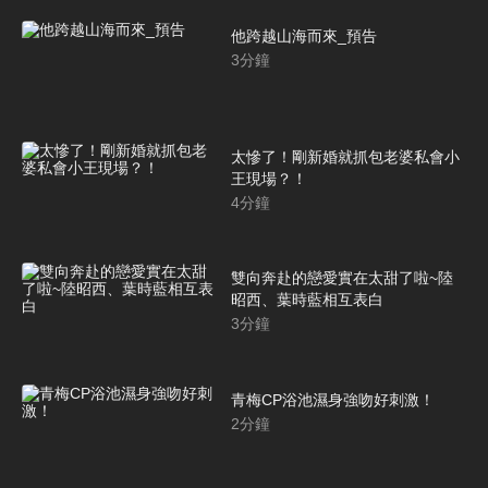
他跨越山海而來_預告
3
分鐘
太慘了！剛新婚就抓包老婆私會小
王現場？！
4
分鐘
雙向奔赴的戀愛實在太甜了啦~陸
昭西、葉時藍相互表白
3
分鐘
青梅CP浴池濕身強吻好刺激！
2
分鐘