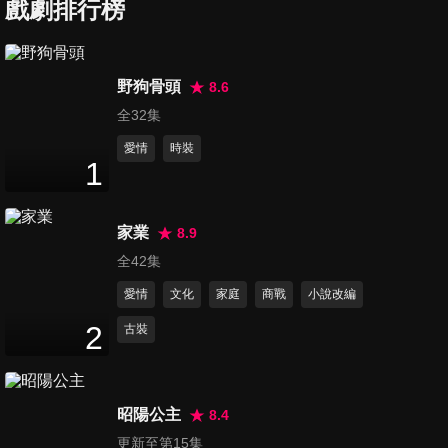
瘋狂跳針
戲劇排行榜
2
分鐘
周渝民慘遭兄弟背叛，全部身
野狗骨頭
8.6
家都沒了！
全32集
2
分鐘
愛情
時裝
1
柯岩表白小滿，甜度滿滿~❤
3
分鐘
家業
8.9
全42集
周渝民單膝下跪浪漫求婚~
愛情
文化
家庭
商戰
小說改編
2
分鐘
2
古裝
小強子雕蟲小技被看穿，慘被
晏統領報復
昭陽公主
8.4
2
分鐘
更新至第15集