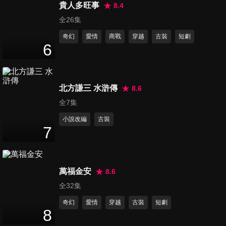
2
分鐘
貴人多旺事
8.4
全26集
奇幻
愛情
商戰
穿越
古裝
短劇
時宴你會不會太幼稚了啦～
6
3
分鐘
北方謙三 水滸傳
8.6
「可以追你嗎？」鄭書意丟直
全7集
球，時宴慌了！
2
分鐘
小說改編
古裝
7
您的檸檬精時總已上線！看鄭
書意如何花式哄傲嬌醋王
4
分鐘
萬福金安
8.6
全32集
戲精女友上線，鄭書意委屈巴
奇幻
愛情
穿越
古裝
短劇
巴，時宴凍未條～
8
3
分鐘