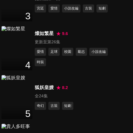
愛人成皇嫂！王爺不顧身分直
宮廷
愛情
小說改編
古裝
短劇
3
接表白
3
分鐘
燦如繁星
9.6
為復仇以身犯險，瘋批王爺心
更新至第26集
疼瘋了！
3
分鐘
愛情
足球
校園
勵志
小說改編
4
時裝
曉朝夕預告_CP篇
2
分鐘
狐妖皇嫂
8.2
全24集
曉朝夕預告_迷局篇
2
分鐘
奇幻
古裝
短劇
5
曉朝夕預告_角色篇