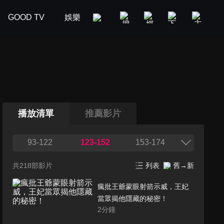
GOOD TV
娛樂
美食旅遊
新聞政論
汽車
播放清單
推薦影片
93-122
123-152
153-174
共218部影片
列表
舊→新
瘋批王爺蒙眼射箭示威，王妃
當眾揭他隱藏的秘密！
2
分鐘