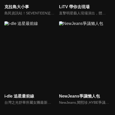
克拉島大小事
LiTV 帶你去現場
島民資訊站！SEVENTEEN近期資訊報你知
直擊明星藝人現場演出，體驗當下火熱氣氛
i-dle 追星最前線
NewJeans爭議懶人包
台灣之光舒華所屬女團最新消息報你知
NewJeans,閔熙珍,HYBE爭議懶人包