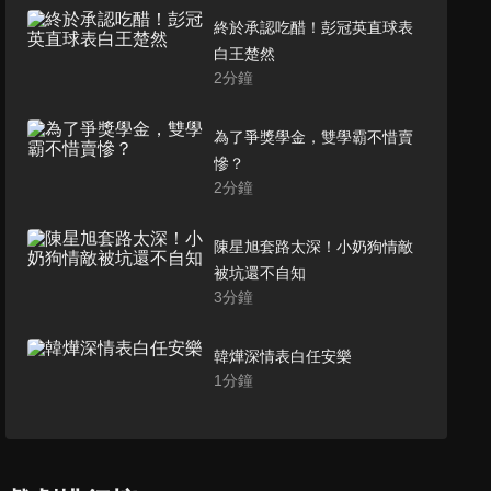
終於承認吃醋！彭冠英直球表
白王楚然
2
分鐘
為了爭獎學金，雙學霸不惜賣
慘？
2
分鐘
陳星旭套路太深！小奶狗情敵
被坑還不自知
3
分鐘
韓燁深情表白任安樂
1
分鐘
張春華吃醋夜審司馬懿，氣到