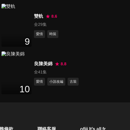
另一種藍_飆淚現場
2
分鐘
雙軌
8.6
全29集
愛情
時裝
時宴「不等了」！霸氣擁吻鄭
9
書意
3
分鐘
良陳美錦
8.8
另一種藍_北漂三姊妹
全41集
1
分鐘
愛情
小說改編
古裝
10
意宴萬年CP辦公室互撩，虎狼
之詞超害羞
2
分鐘
另一種藍_狗狗亂入
務條款
聯絡客服
ofiii lt’s all free