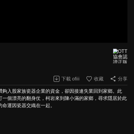
下載 ofiii
收藏
分享
攢夠入股家族瓷器企業的資金，卻因接連失業回到家鄉。此
打一個漂亮的翻身仗，柯岩來到陳小滿的家鄉，尋求隱居於此
的命運因瓷器交織在一起。