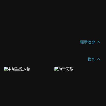
顯示較少
收合