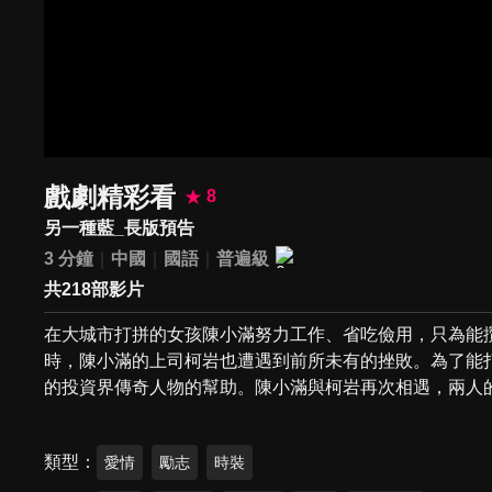
戲劇精彩看
8
另一種藍_長版預告
3 分鐘
中國
國語
普遍級
共218部影片
在大城市打拼的女孩陳小滿努力工作、省吃儉用，只為能
時，陳小滿的上司柯岩也遭遇到前所未有的挫敗。為了能
的投資界傳奇人物的幫助。陳小滿與柯岩再次相遇，兩人
類型
愛情
勵志
時裝