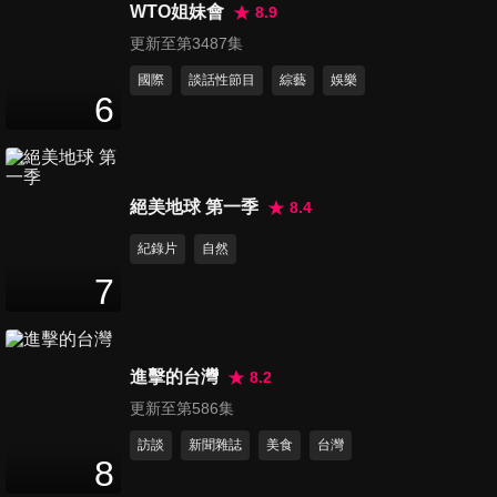
食!! 竟隱藏這些有趣故事?!
WTO姐妹會
8.9
45
分鐘
更新至第3487集
國際
談話性節目
綜藝
娛樂
第3089集 出國旅遊別再走老套
6
行程!! 各國隱藏版小店大揭密!!
45
分鐘
第3090集 台灣人真的好奇怪!!
絕美地球 第一季
8.4
這些選擇讓外國人霧煞煞?!
紀錄片
自然
45
分鐘
7
第3091集 各國人的崩潰事件簿
這些人在一起就是不對盤?!
46
分鐘
進擊的台灣
8.2
更新至第586集
第3092集 全球氣溫屢創新高!!
訪談
新聞雜誌
美食
台灣
今年夏天熱到凍未條
8
45
分鐘