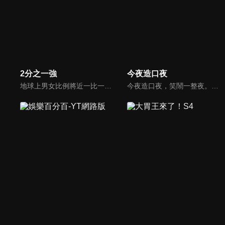
2分之一強
今夜造口夜
地球上男女比例將近一比一，也就是有二分之一的女人。我們認為新世代的女人不論在能力、經濟、教育、工作上都不輸男人，這些獨立自主的女人早已撐起半邊天，她們有自己的價值觀和感情觀，我們稱她們是『二分之一強』。
今夜造口夜，笑鬧一整夜。以網路自製嘲諷節目走紅、在網路擁有廣大支持群眾和影響力的主播「視網膜」，藉此一揉合綜藝與喜劇之談話性節目，帶觀眾以輕鬆之方式，瞭解時下最熱門、最能引起共鳴的社會議題、現象和人物。 多元的切入角度、最輕鬆易懂的議題剖析、言論尺度不設限！