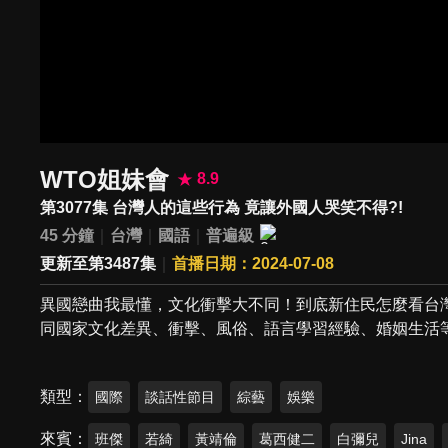
WTO姐妹會
8.9
第3077集 台灣人的這些行為 竟讓外國人哭笑不得?!
45 分鐘
台灣
國語
普遍級
更新至第3487集
首播日期：2024-07-08
異國戀曲我最懂，文化衝擊大不同！到底新住民怎麼看台
同國家文化差異、衝擊、風俗、語言學習經驗、婚姻生活
類型
國際
談話性節目
綜藝
娛樂
來賓
班傑
若綺
黃靖倫
葛西健二
白彌兒
Jina