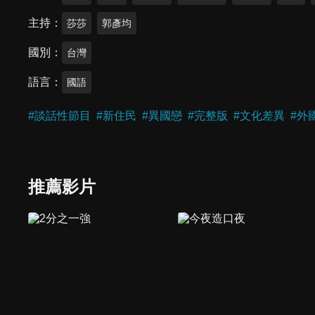
主持
莎莎
郭彥均
國別
台灣
語言
國語
#
談話性節目
#
新住民
#
異國戀
#
完整版
#
文化差異
#
外
推薦影片