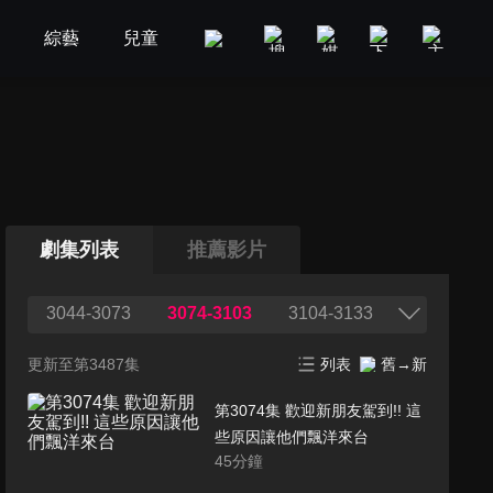
劇
綜藝
兒童
GOOD TV
娛樂
美食旅遊
劇集列表
推薦影片
3044-3073
3074-3103
3104-3133
更新至第3487集
列表
舊→新
第3074集 歡迎新朋友駕到!! 這
些原因讓他們飄洋來台
45
分鐘