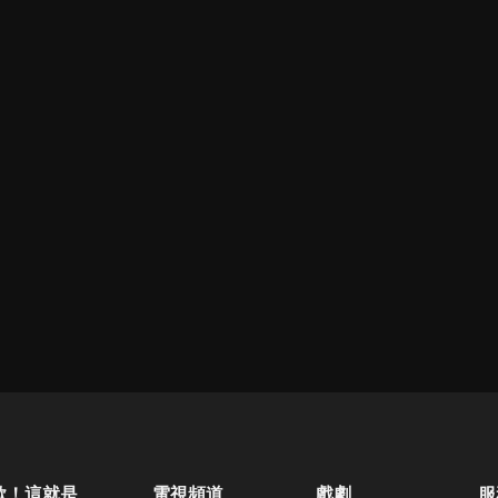
歐！這就是人生啊
電視頻道
戲劇
服