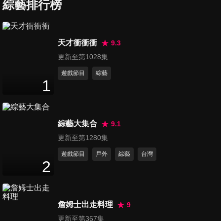
連外國人都想移民?!
綜藝排行榜
45
分鐘
第3080集 一樣東西兩樣價... 就
天才衝衝衝
9.3
是把你當肥羊?!
更新至第1028集
45
分鐘
遊戲節目
綜藝
1
第3081集 一沾染上就戒不掉
這些習慣讓我中毒了?!
45
分鐘
綜藝大集合
9.1
第3082集 各國人對密閉空間的
更新至第1280集
堅持!! 沒做到這些會氣PU PU
遊戲節目
戶外
綜藝
台灣
45
分鐘
喔!!
2
第3083集 外國人的旅遊口袋名
單!! 不推薦給大家會良心不安?!
詹姆士出走料理
9
45
分鐘
更新至第367集