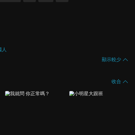
國人
顯示較少
收合