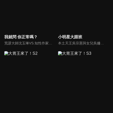
我就問 你正常嗎？
小明星大跟班
荒謬大師沈玉琳VS.知性作家​​于美人，首次聯手主持！雙方展現犀利又幽默的獨特主持風格引爆辛辣話題！
本土天王吳宗憲與女兒吳姍儒（Sandy）搭檔主持，每集邀請來賓暢談演藝圈大小事，父女檔聯手笑果十足，老梗搭上新世代，最新組合強勢登場！