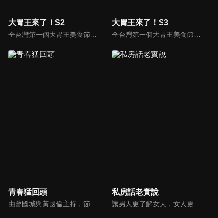
大胃王來了！S2
大胃王來了！S3
全台灣第一個大胃王美食節目，由主持人帶領大胃王們及名人來賓吃遍台灣美食，每趟旅程都有不同的美食主題以及遊戲互動，並藉由大胃王幸福地享用，讓觀眾深刻了解台灣美食文化的豐富特色！
全台灣第一個大胃王美食節目，由主持人帶領大胃王們及名人來賓吃遍台灣美食，每趟旅程都有不同的美食主題以及遊戲互動，並藉由大胃王幸福地享用，讓觀眾深刻了解台灣美食文化的豐富特色！
青春猛回頭
私房話老實說
由曾國城與黃國倫主持，節目中邀請20位20歲以下青少年組成青春團，另一邊則為年紀相較成熟的藝人來賓為不老團，每集分別就一件青少年必定遇見的事件討論，看兩個不同年代的人們，所擁有的不同看法與立場。帶領讓觀眾一起回到那些年的青春歲月！
讓男人更了解女人，女人更了解自己 ，揭密女性私房話，讓療癒專家教你更愛自己！由于美人和納豆攜手主持，更多你想知道的女性私密話題都在《私房話老實說》。