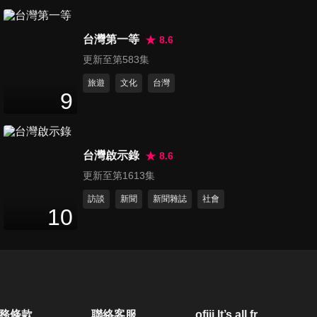
第3093集 台灣人超單純 外國
台灣第一等
人公認最好騙?!
8.6
45
分鐘
更新至第583集
旅遊
文化
台灣
第3094集 混血家庭又來啦!! 親
9
子控訴大會開戰啦!!
45
分鐘
台灣啟示錄
8.6
第3095集 出國玩別當冤大頭?!
更新至第1613集
各國超高CP值攻略報你知!
45
分鐘
訪談
新聞
新聞雜誌
社會
10
第3096集 這國人為何要這樣
做? 台灣人沒聽過的奇怪文化!!
45
分鐘
第3097集 瞬間讓你透心涼!! 各
務條款
聯絡客服
ofiii lt’s all free