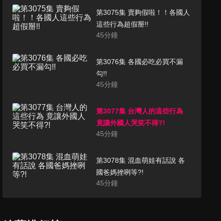
第3075集 賣夠假啦！！各國人
這些行為超假掰!!
45
分鐘
第3076集 各國必吃必買不漏
勾!!
45
分鐘
第3077集 台灣人的這些行為
竟讓外國人哭笑不得?!
45
分鐘
第3078集 混血萌娃有話說 各
國爸媽挫咧等?!
45
分鐘
第3079集 各國超驕傲這一點!!