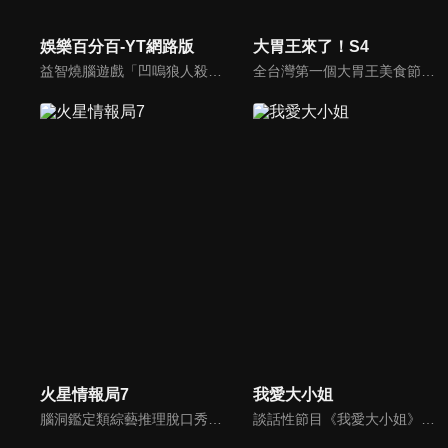
娛樂百分百-YT網路版
大胃王來了！S4
益智燒腦遊戲「凹嗚狼人殺」激發你的邏輯推理能力，偶像巨星雲集，全球娛樂資訊，一手掌握不脫節！2025全新升級改版，盡在《娛樂百分百-YT網路版》！
全台灣第一個大胃王美食節目，由主持人帶領大胃王們及名人來賓吃遍台灣美食，每趟旅程都有不同的美食主題以及遊戲互動，並藉由大胃王幸福地享用，讓觀眾深刻了解台灣美食文化的豐富特色！
火星情報局7
我愛大小姐
腦洞鑑定類綜藝推理脫口秀，陣容為薛之謙、大張偉、楊迪、劉維、黃子弘凡、黃聖依、龐博等…節目圍繞著當下熱梗熱點、觀眾的興趣點、共鳴點展開故事；火星特工廣發英雄帖正面對撞，迎戰近年最出圈、最有趣、最敢說的廠牌大咖們。真金不怕火煉！一場席卷全網的廠牌巔峰之戰即將展開！
談話性節目《我愛大小姐》是由吳淡如、林慧萍主持的一檔談話性節目，講訴女人間的那些事。