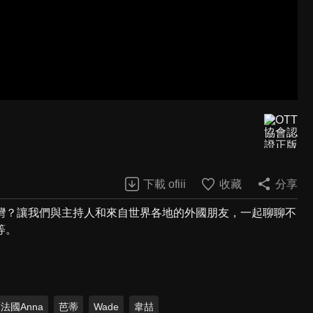
下載 ofiii
收藏
分享
灣？讓我們與主持人和來自世界各地的外國朋友，一起聊聊不
等。
法國Anna
芭蒂
Wade
韋喆