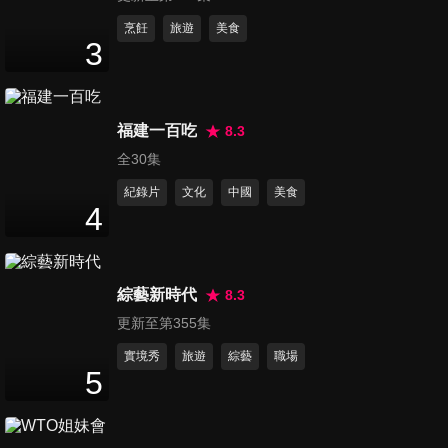
第3084集 慾望之城!!各國弦外
烹飪
旅遊
美食
3
之音 這些話你聽懂了嗎？
45
分鐘
第3085集 外國媳婦遠嫁來台!!
福建一百吃
8.3
台灣男人卻讓她們好疲憊?!
全30集
45
分鐘
紀錄片
文化
中國
美食
4
第3086集 享受吧!一個人的旅
行 但這些國家去不得?!
45
分鐘
綜藝新時代
8.3
更新至第355集
第3087集 惹熊惹虎母湯惹到恰
查某 這國女人你惹不起!!
實境秀
旅遊
綜藝
職場
5
45
分鐘
第3088集 各國不能不吃的美