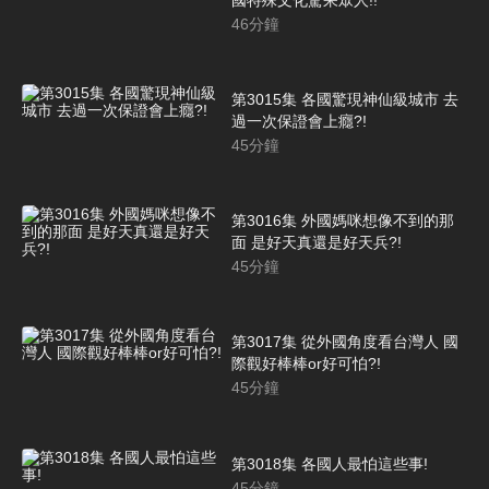
46
分鐘
第3015集 各國驚現神仙級城市 去
過一次保證會上癮?!
45
分鐘
第3016集 外國媽咪想像不到的那
面 是好天真還是好天兵?!
45
分鐘
第3017集 從外國角度看台灣人 國
際觀好棒棒or好可怕?!
45
分鐘
第3018集 各國人最怕這些事!
45
分鐘