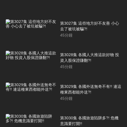
第3027集 這些地方好不友善 小心
去了被坑被騙?!
45
分鐘
第3028集 各國人大推這款好物 投
資入股保證賺翻?!
45
分鐘
第3029集 各國外送無奇不有!! 連這
種東西都能外送?!
45
分鐘
第3030集 各國旅遊陷阱多?! 危機
意識要打開!!