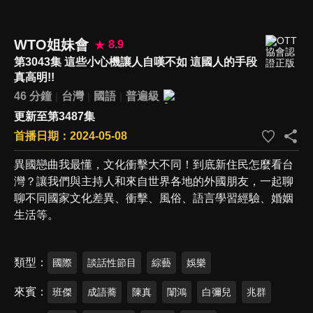
WTO姐妹會
8.9
第3043集 這些小心機讓人自嘆不如 這國人的手段
真高明!!
46 分鐘
台灣
國語
普遍級
更新至第3487集
首播日期：2024-05-08
異國戀曲我最懂，文化衝擊大不同！到底新住民怎麼看台
灣？讓我們與主持人和來自世界各地的外國朋友，一起聊
聊不同國家文化差異、衝擊、風俗、語言學習經驗、婚姻
生活等。
類型
國際
談話性節目
綜藝
娛樂
來賓
班傑
成語蕎
陳真
闈鴻
白彌兒
兆群