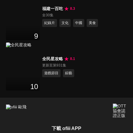
福建一百吃
8.3
全30集
紀錄片
文化
中國
美食
9
全民星攻略
8.1
更新至第931集
遊戲節目
綜藝
10
下載 ofiii APP