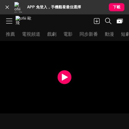
APP 免登入，手機觀看最佳選擇
下載
推薦
電視頻道
戲劇
電影
同步新番
動漫
短