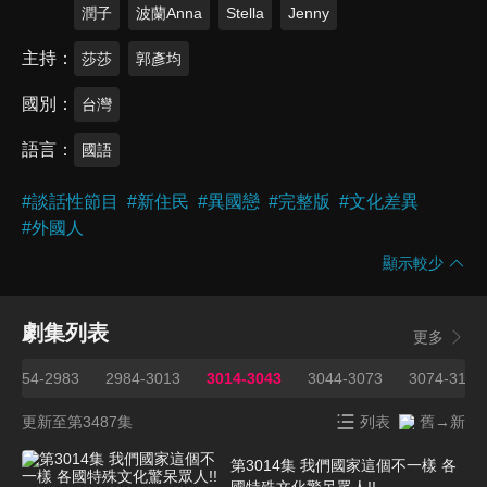
潤子
波蘭Anna
Stella
Jenny
主持
莎莎
郭彥均
國別
台灣
語言
國語
#
談話性節目
#
新住民
#
異國戀
#
完整版
#
文化差異
#
外國人
顯示較少
劇集列表
更多
2954-2983
2984-3013
3014-3043
3044-3073
3074-3103
更新至第3487集
列表
舊→新
第3014集 我們國家這個不一樣 各
國特殊文化驚呆眾人!!