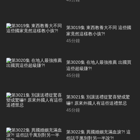
第3019集 東西教養大不同 這些國
家竟然這樣教小孩?!
45
分鐘
第3020集 在地人最強推薦 出國買
這些超級賺?!
45
分鐘
第3021集 別讓送禮從驚喜變成驚
嚇!! 原來外國人有這些送禮禁忌
45
分鐘
第3022集 異國婚姻充滿血淚?! 這
些話千萬別對另一半說?!