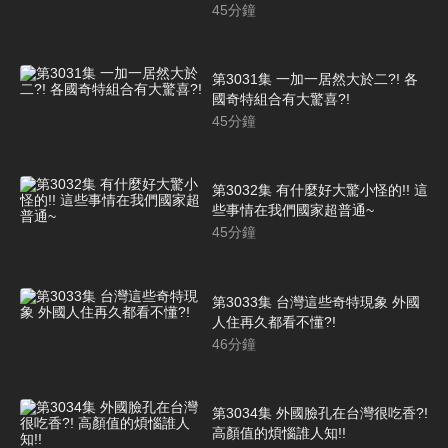
45
分鐘
第3031集 一加一居然大於二?! 各
國奇特組合有大驚喜?!
45
分鐘
第3032集 有什麼好大驚小怪的!! 這
些事情在我們國家超普通~
45
分鐘
第3033集 台灣這些奇特現象 外國
人住再久都看不懂?!
46
分鐘
第3034集 外國臉孔在台灣很吃香?!
高顏值的煩惱誰人知!!