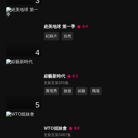
3
絕美地球 第一季
8.4
紀錄片
自然
4
綜藝新時代
8.3
更新至第355集
實境秀
旅遊
綜藝
職場
5
WTO姐妹會
8.9
更新至第3487集