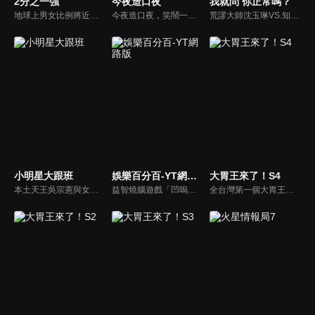
2分之一強
今夜造口夜
我就問 你正常嗎？
地球上男女比例將近一比一，也就是有二分之一的女人。我們認為新世代的女人不論在能力、經濟、教育、工作上都不輸男人，這些獨立自主的女人早已撐起半邊天，她們有自己的價值觀和感情觀，我們稱她們是『二分之一強』。
今夜造口夜，笑鬧一整夜。以網路自製嘲諷節目走紅、在網路擁有廣大支持群眾和影響力的主播「視網膜」，藉此一揉合綜藝與喜劇之談話性節目，帶觀眾以輕鬆之方式，瞭解時下最熱門、最能引起共鳴的社會議題、現象和人物。 多元的切入角度、最輕鬆易懂的議題剖析、言論尺度不設限！
荒謬大師沈玉琳VS.知性作家​​于美人，首次聯手主持！雙方展現犀利又幽默的獨特主持風格引爆辛辣話題！
小明星大跟班
娛樂百分百-YT網路版
大胃王來了！S4
本土天王吳宗憲與女兒吳姍儒（Sandy）搭檔主持，每集邀請來賓暢談演藝圈大小事，父女檔聯手笑果十足，老梗搭上新世代，最新組合強勢登場！
益智燒腦遊戲「凹嗚狼人殺」激發你的邏輯推理能力，偶像巨星雲集，全球娛樂資訊，一手掌握不脫節！2025全新升級改版，盡在《娛樂百分百-YT網路版》！
全台灣第一個大胃王美食節目，由主持人帶領大胃王們及名人來賓吃遍台灣美食，每趟旅程都有不同的美食主題以及遊戲互動，並藉由大胃王幸福地享用，讓觀眾深刻了解台灣美食文化的豐富特色！