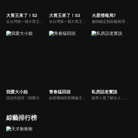
大胃王來了！S2
大胃王來了！S3
火星情報局7
全台灣第一個大胃王美食節目，由主持人帶領大胃王們及名人來賓吃遍台灣美食，每趟旅程都有不同的美食主題以及遊戲互動，並藉由大胃王幸福地享用，讓觀眾深刻了解台灣美食文化的豐富特色！
全台灣第一個大胃王美食節目，由主持人帶領大胃王們及名人來賓吃遍台灣美食，每趟旅程都有不同的美食主題以及遊戲互動，並藉由大胃王幸福地享用，讓觀眾深刻了解台灣美食文化的豐富特色！
腦洞鑑定類綜藝推理脫口秀，陣容為薛之謙、大張偉、楊迪、劉維、黃子弘凡、黃聖依、龐博等…節目圍繞著當下熱梗熱點、觀眾的興趣點、共鳴點展開故事；火星特工廣發英雄帖正面對撞，迎戰近年最出圈、最有趣、最敢說的廠牌大咖們。真金不怕火煉！一場席卷全網的廠牌巔峰之戰即將展開！
我愛大小姐
青春猛回頭
私房話老實說
談話性節目《我愛大小姐》是由吳淡如、林慧萍主持的一檔談話性節目，講訴女人間的那些事。
由曾國城與黃國倫主持，節目中邀請20位20歲以下青少年組成青春團，另一邊則為年紀相較成熟的藝人來賓為不老團，每集分別就一件青少年必定遇見的事件討論，看兩個不同年代的人們，所擁有的不同看法與立場。帶領讓觀眾一起回到那些年的青春歲月！
讓男人更了解女人，女人更了解自己 ，揭密女性私房話，讓療癒專家教你更愛自己！由于美人和納豆攜手主持，更多你想知道的女性私密話題都在《私房話老實說》。
綜藝排行榜