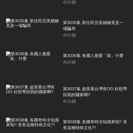
45
分鐘
第3035集 新住民完美婚姻竟是一
場騙局
45
分鐘
第3036集 各國人最愛「裝」什麼
45
分鐘
第3037集 超羨慕台灣有OO 好想帶
回我的國家啊!!
45
分鐘
第3038集 各國奇特冷知識來啦!! 竟
有這種特殊文化?!