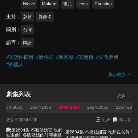
Nicole
Makoto
雪兒
Josh
Christina
主持
莎莎
郭彥均
國別
台灣
語言
國語
#
談話性節目
#
新住民
#
異國戀
#
完整版
#
文化差異
#
外國人
顯示較少
劇集列表
更多
2834-2863
2864-2893
2894-2923
2924-2953
2954-2983
更新至第3487集
列表
舊→新
第2894集 不聽姐姐言 吃虧在眼前!!
各國姐姐的叮嚀要聽啊!!