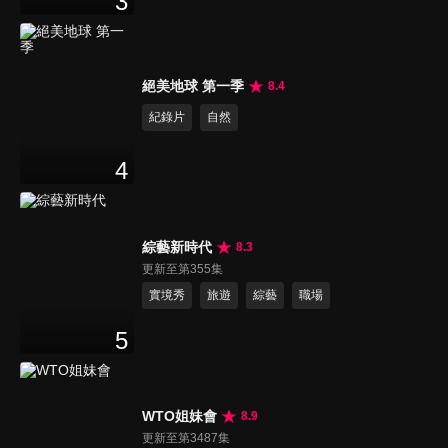
3
絕美地球 第一季
8.4
紀錄片
自然
4
綜藝新時代
8.3
更新至第355集
實境秀
旅遊
綜藝
職場
5
WTO姐妹會
8.9
更新至第3487集