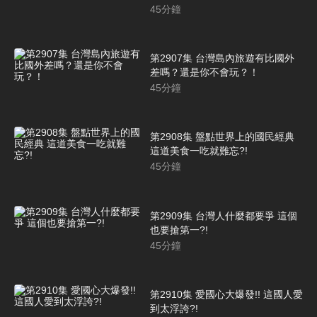
45
分鐘
第2907集 台灣島內旅遊有比國外
差嗎？還是你不會玩？！
45
分鐘
第2908集 盤點世界上的國民經典
這道美食一吃就難忘?!
45
分鐘
第2909集 台灣人什麼都要爭 這個
也要搶第一?!
45
分鐘
第2910集 愛國心大爆發!! 這國人愛
到太浮誇?!