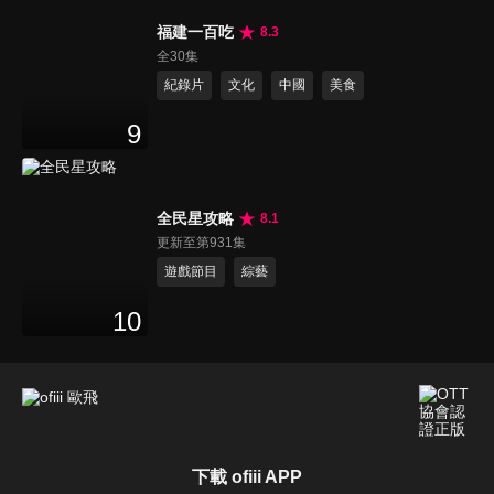
福建一百吃
8.3
全30集
紀錄片
文化
中國
美食
9
全民星攻略
8.1
更新至第931集
遊戲節目
綜藝
10
下載 ofiii APP