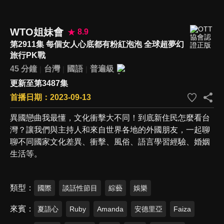
WTO姐妹會
8.9
第2911集 每個女人心底都有粉紅泡泡 全球超夢幻
旅行PK戰
45 分鐘
台灣
國語
普遍級
更新至第3487集
首播日期：2023-09-13
異國戀曲我最懂，文化衝擊大不同！到底新住民怎麼看台
灣？讓我們與主持人和來自世界各地的外國朋友，一起聊
聊不同國家文化差異、衝擊、風俗、語言學習經驗、婚姻
生活等。
類型
國際
談話性節目
綜藝
娛樂
來賓
夏語心
Ruby
Amanda
安德里亞
Faiza