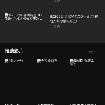
45
分鐘
第2923集 各國特色OO一條街! 在
地人帶你壓馬路去!
45
分鐘
推薦影片
收合