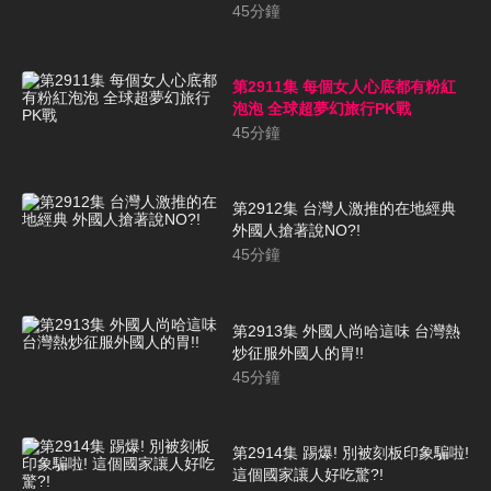
45
分鐘
第2911集 每個女人心底都有粉紅
泡泡 全球超夢幻旅行PK戰
45
分鐘
第2912集 台灣人激推的在地經典
外國人搶著說NO?!
45
分鐘
第2913集 外國人尚哈這味 台灣熱
炒征服外國人的胃!!
45
分鐘
第2914集 踢爆! 別被刻板印象騙啦!
這個國家讓人好吃驚?!