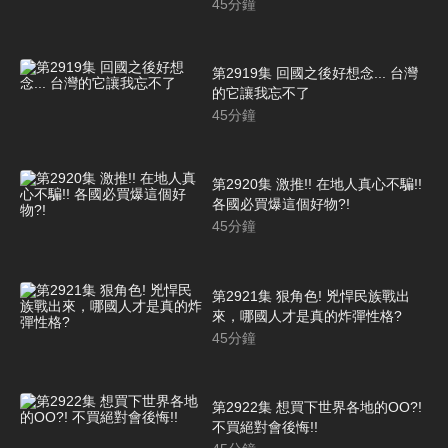
45
分鐘
第2919集 回國之後好想念... 台灣
的它讓我忘不了
45
分鐘
第2920集 激推!! 在地人真心不騙!!
各國必買爆這個好物?!
45
分鐘
第2921集 狠角色! 兇悍民族戰出
來，哪國人才是真的炸彈性格?
45
分鐘
第2922集 想買下世界各地的OO?!
不買絕對會後悔!!