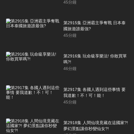
45
分鐘
第2915集 亞洲霸主爭奪戰 日本泰
國旅遊誰最強?
45
分鐘
第2916集 玩命級享樂法! 你敢買單
嗎?!
46
分鐘
第2917集 各國人遇到這些事情 要
我道歉！不！可！能！
45
分鐘
第2918集 人間仙境竟藏在這國家?!
夢幻景點讓你秒變仙女?!