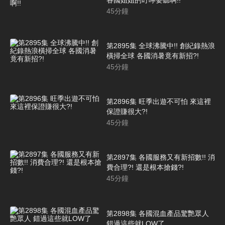
45
分鐘
第2895集 全球沸騰中!! 創紀錄熱浪
橫掃全球 各國消暑竟有新招?!
45
分鐘
第2896集 旺季出遊不可怕 來這裡
保證賺很大?!
45
分鐘
第2897集 各國服務又有新招數!! 消
費合理?! 還是根本搶錢?!
45
分鐘
第2898集 各國混血產品驚艷眾人
錯過這些就LOW了