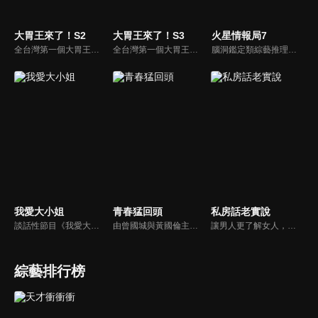
大胃王來了！S2
大胃王來了！S3
火星情報局7
全台灣第一個大胃王美食節目，由主持人帶領大胃王們及名人來賓吃遍台灣美食，每趟旅程都有不同的美食主題以及遊戲互動，並藉由大胃王幸福地享用，讓觀眾深刻了解台灣美食文化的豐富特色！
全台灣第一個大胃王美食節目，由主持人帶領大胃王們及名人來賓吃遍台灣美食，每趟旅程都有不同的美食主題以及遊戲互動，並藉由大胃王幸福地享用，讓觀眾深刻了解台灣美食文化的豐富特色！
腦洞鑑定類綜藝推理脫口秀，陣容為薛之謙、大張偉、楊迪、劉維、黃子弘凡、黃聖依、龐博等…節目圍繞著當下熱梗熱點、觀眾的興趣點、共鳴點展開故事；火星特工廣發英雄帖正面對撞，迎戰近年最出圈、最有趣、最敢說的廠牌大咖們。真金不怕火煉！一場席卷全網的廠牌巔峰之戰即將展開！
我愛大小姐
青春猛回頭
私房話老實說
談話性節目《我愛大小姐》是由吳淡如、林慧萍主持的一檔談話性節目，講訴女人間的那些事。
由曾國城與黃國倫主持，節目中邀請20位20歲以下青少年組成青春團，另一邊則為年紀相較成熟的藝人來賓為不老團，每集分別就一件青少年必定遇見的事件討論，看兩個不同年代的人們，所擁有的不同看法與立場。帶領讓觀眾一起回到那些年的青春歲月！
讓男人更了解女人，女人更了解自己 ，揭密女性私房話，讓療癒專家教你更愛自己！由于美人和納豆攜手主持，更多你想知道的女性私密話題都在《私房話老實說》。
綜藝排行榜