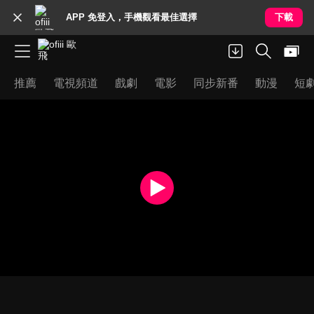
APP 免登入，手機觀看最佳選擇
下載
推薦
電視頻道
戲劇
電影
同步新番
動漫
短