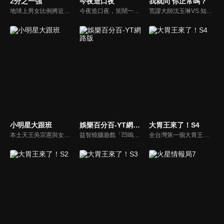
2分之一強
今夜造口夜
我就問 你正常嗎？
地球上男女比例將近一比一，也就是有二分之一的女人。我們認為新世代的女人不論在能力、經濟、教育、工作上都不輸男人，這些獨立自主的女人早已撐起半邊天，她們有自己的價值觀和感情觀，我們稱她們是『二分之一強』。
今夜造口夜，笑鬧一整夜。以網路自製嘲諷節目走紅、在網路擁有廣大支持群眾和影響力的主播「視網膜」，藉此一揉合綜藝與喜劇之談話性節目，帶觀眾以輕鬆之方式，瞭解時下最熱門、最能引起共鳴的社會議題、現象和人物。 多元的切入角度、最輕鬆易懂的議題剖析、言論尺度不設限！
荒謬大師沈玉琳VS.知性作家​​于美人，首次聯手主持！雙方展現犀利又幽默的獨特主持風格引爆辛辣話題！
小明星大跟班
娛樂百分百-YT網路版
大胃王來了！S4
本土天王吳宗憲與女兒吳姍儒（Sandy）搭檔主持，每集邀請來賓暢談演藝圈大小事，父女檔聯手笑果十足，老梗搭上新世代，最新組合強勢登場！
益智燒腦遊戲「凹嗚狼人殺」激發你的邏輯推理能力，偶像巨星雲集，全球娛樂資訊，一手掌握不脫節！2025全新升級改版，盡在《娛樂百分百-YT網路版》！
全台灣第一個大胃王美食節目，由主持人帶領大胃王們及名人來賓吃遍台灣美食，每趟旅程都有不同的美食主題以及遊戲互動，並藉由大胃王幸福地享用，讓觀眾深刻了解台灣美食文化的豐富特色！