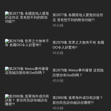
第2877集 各國當地人愛逛的這些
店 竟有想不到的附加功能?!
45
分鐘
第2878集 世界之大無奇不有 各國
OO令人好驚奇!!
45
分鐘
第2879集 Metoo事件爆發 這危險
訊號你有Get到嗎？
45
分鐘
第2880集 進軍海外成功有訣竅？
新住民告訴你秘訣在哪裡?!
45
分鐘