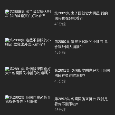
第2889集 出了國就變大明星 我的
國籍實在好吃香?!
45
分鐘
第2890集 這些不起眼的小細節 竟
會讓外國人崩潰?!
45
分鐘
第2891集 吃個飯學問也好大!! 各國
國民神醬你吃過嗎?
45
分鐘
第2892集 各國同胞來拆台 我就是
看你不順眼啦!!
45
分鐘