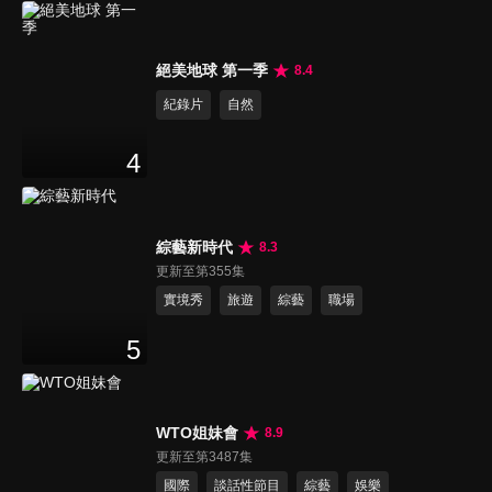
絕美地球 第一季
8.4
紀錄片
自然
4
綜藝新時代
8.3
更新至第355集
實境秀
旅遊
綜藝
職場
5
WTO姐妹會
8.9
更新至第3487集
國際
談話性節目
綜藝
娛樂