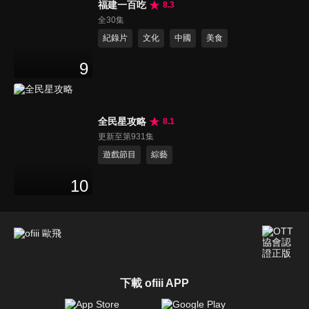
福建一百吃
8.3
全30集
紀錄片
文化
中國
美食
9
全民星攻略
8.1
更新至第931集
遊戲節目
綜藝
10
下載 ofiii APP