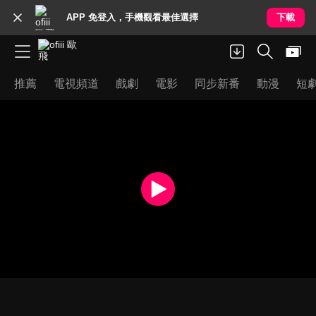
APP 免登入，手機觀看最佳選擇
下載
推薦
電視頻道
戲劇
電影
同步新番
動漫
短