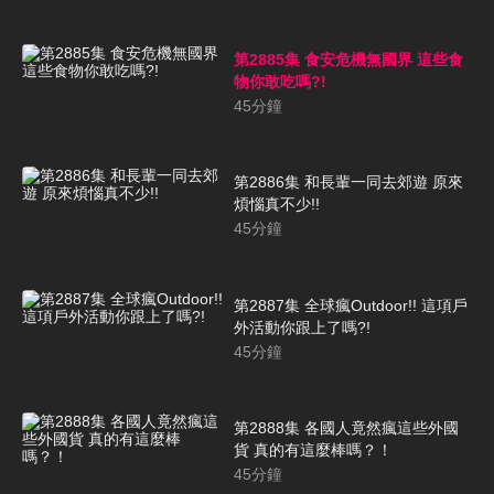
第2885集 食安危機無國界 這些食
物你敢吃嗎?!
45
分鐘
第2886集 和長輩一同去郊遊 原來
煩惱真不少!!
45
分鐘
第2887集 全球瘋Outdoor!! 這項戶
外活動你跟上了嗎?!
45
分鐘
第2888集 各國人竟然瘋這些外國
貨 真的有這麼棒嗎？！
45
分鐘