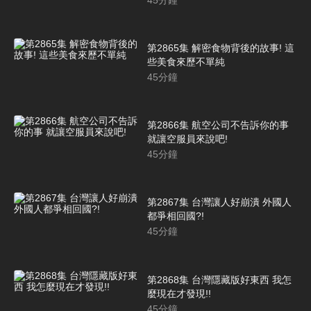
第2865集 解密食物背後的故事! 這
些美食來歷不單純
45
分鐘
第2866集 航空公司不告訴你的事
就讓空服員來說吧!
45
分鐘
第2867集 台灣讓人好崩潰 外國人
都爭相回國?!
45
分鐘
第2868集 台灣隱藏版好東西 我怎
麼現在才發現!!
45
分鐘