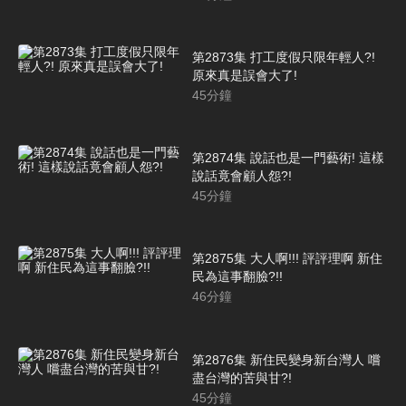
第2873集 打工度假只限年輕人?!
原來真是誤會大了!
45
分鐘
第2874集 說話也是一門藝術! 這樣
說話竟會顧人怨?!
45
分鐘
第2875集 大人啊!!! 評評理啊 新住
民為這事翻臉?!!
46
分鐘
第2876集 新住民變身新台灣人 嚐
盡台灣的苦與甘?!
45
分鐘