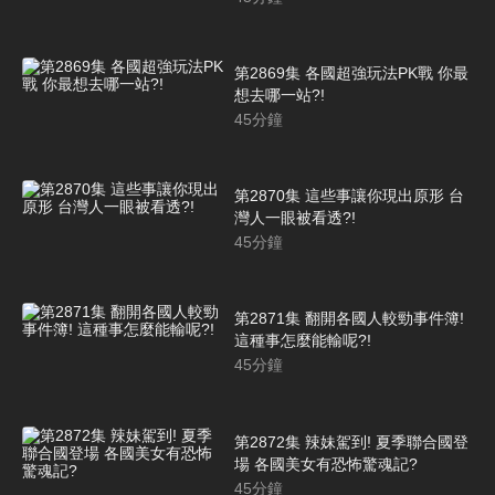
第2869集 各國超強玩法PK戰 你最
想去哪一站?!
45
分鐘
第2870集 這些事讓你現出原形 台
灣人一眼被看透?!
45
分鐘
第2871集 翻開各國人較勁事件簿!
這種事怎麼能輸呢?!
45
分鐘
第2872集 辣妹駕到! 夏季聯合國登
場 各國美女有恐怖驚魂記?
45
分鐘