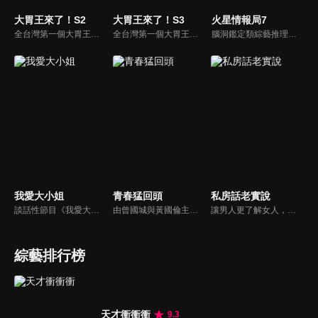
大胃王來了！S2
大胃王來了！S3
火星情報局7
全台灣第一個大胃王美食節目，由主持人帶領大胃王們及名人來賓吃遍台灣美食，每趟旅程都有不同的美食主題以及遊戲互動，並藉由大胃王幸福地享用，讓觀眾深刻了解台灣美食文化的豐富特色！
全台灣第一個大胃王美食節目，由主持人帶領大胃王們及名人來賓吃遍台灣美食，每趟旅程都有不同的美食主題以及遊戲互動，並藉由大胃王幸福地享用，讓觀眾深刻了解台灣美食文化的豐富特色！
腦洞鑑定類綜藝推理脫口秀，陣容為薛之謙、大張偉、楊迪、劉維、黃子弘凡、黃聖依、龐博等…節目圍繞著當下熱梗熱點、觀眾的興趣點、共鳴點展開故事；火星特工廣發英雄帖正面對撞，迎戰近年最出圈、最有趣、最敢說的廠牌大咖們。真金不怕火煉！一場席卷全網的廠牌巔峰之戰即將展開！
我愛大小姐
青春猛回頭
私房話老實說
談話性節目《我愛大小姐》是由吳淡如、林慧萍主持的一檔談話性節目，講訴女人間的那些事。
由曾國城與黃國倫主持，節目中邀請20位20歲以下青少年組成青春團，另一邊則為年紀相較成熟的藝人來賓為不老團，每集分別就一件青少年必定遇見的事件討論，看兩個不同年代的人們，所擁有的不同看法與立場。帶領讓觀眾一起回到那些年的青春歲月！
讓男人更了解女人，女人更了解自己 ，揭密女性私房話，讓療癒專家教你更愛自己！由于美人和納豆攜手主持，更多你想知道的女性私密話題都在《私房話老實說》。
綜藝排行榜
天才衝衝衝
9.3