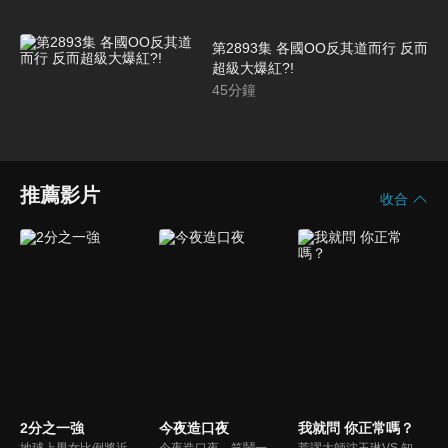
第2893集 各國OO反其道而行 反而
超級大爆紅?!
45
分鐘
推薦影片
收合
2分之一強
今夜造口夜
我就問 你正常嗎？
地球上男女比例將近一比一，也就是有二分之一的女人。我們認為新世代的女人不論在能力、經濟、教育、工作上都不輸男人，這些獨立自主的女人早已撐起半邊天，她們有自己的價值觀和感情觀，我們稱她們是『二分之一強』。
今夜造口夜，笑鬧一整夜。以網路自製嘲諷節目走紅、在網路擁有廣大支持群眾和影響力的主播「視網膜」，藉此一揉合綜藝與喜劇之談話性節目，帶觀眾以輕鬆之方式，瞭解時下最熱門、最能引起共鳴的社會議題、現象和人物。 多元的切入角度、最輕鬆易懂的議題剖析、言論尺度不設限！
荒謬大師沈玉琳VS.知性作家​​于美人，首次聯手主持！雙方展現犀利又幽默的獨特主持風格引爆辛辣話題！