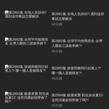
第2881集 在地人告訴你!! 遇到這些
事該怎麼解決
45
分鐘
第2882集 全球平均智商排名 台灣
入圍前三誰敢爭鋒?!
45
分鐘
第2883集 旅遊與豬同行好累人?!
哪一國人是豬隊友?!
45
分鐘
第2884集 酷暑來襲 對抗炎炎夏日!
這些消暑妙招學會了嗎?!
45
分鐘