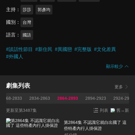
主持
莎莎
郭彥均
國別
台灣
語言
國語
#
談話性節目
#
新住民
#
異國戀
#
完整版
#
文化差異
#
外國人
顯示較少
劇集列表
更多
2668-2833
2834-2863
2864-2893
2894-2923
2924-2953
更新至第3487集
列表
舊→新
第2864集 不認識它就白出國了 這
些特產內行人掛保證
45
分鐘