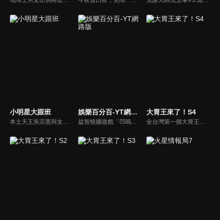
小明星大跟班
娛樂百分百-YT網路版
大胃王來了！S4
本土天王吳宗憲與女兒吳姍儒（Sandy）搭檔主持，每集邀請來賓暢談演藝圈大小事，父女檔聯手笑果十足，老梗搭上新世代，最新組合強勢登場！
益智燒腦遊戲「凹嗚狼人殺」激發你的邏輯推理能力，偶像巨星雲集，全球娛樂資訊，一手掌握不脫節！2025全新升級改版，盡在《娛樂百分百-YT網路版》！
全台灣第一個大胃王美食節目，由主持人帶領大胃王們及名人來賓吃遍台灣美食，每趟旅程都有不同的美食主題以及遊戲互動，並藉由大胃王幸福地享用，讓觀眾深刻了解台灣美食文化的豐富特色！