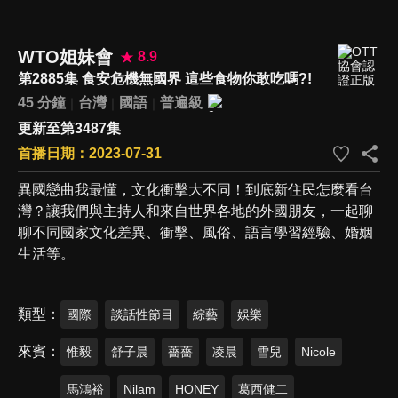
WTO姐妹會
8.9
第2885集 食安危機無國界 這些食物你敢吃嗎?!
45 分鐘
台灣
國語
普遍級
更新至第3487集
首播日期：2023-07-31
異國戀曲我最懂，文化衝擊大不同！到底新住民怎麼看台
灣？讓我們與主持人和來自世界各地的外國朋友，一起聊
聊不同國家文化差異、衝擊、風俗、語言學習經驗、婚姻
生活等。
類型
國際
談話性節目
綜藝
娛樂
來賓
惟毅
舒子晨
薔薔
凌晨
雪兒
Nicole
馬鴻裕
Nilam
HONEY
葛西健二