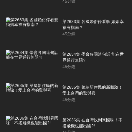
45
分鐘
第2633集 各國婚俗停看聽 婚姻幸
福有指南？
45
分鐘
第2634集 學會各國這句話 能在世
界通行無阻?!
45
分鐘
第2635集 菜鳥新住民的新體驗！
愛上台灣的驚與喜
45
分鐘
第2636集 在台灣找到異國味！不
搭飛機也能出國?!