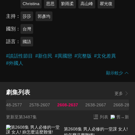
Christina
思思
劉雨柔
高山峰
瞿光復
主持
莎莎
郭彥均
國別
台灣
語言
國語
#
談話性節目
#
新住民
#
異國戀
#
完整版
#
文化差異
#
外國人
顯示較少
劇集列表
更多
2548-2577
2578-2607
2608-2637
2638-2667
2668-2833
更新至第3487集
列表
舊→新
第2608集 男人必修的一堂課 女人!
妳怎麼這麼難懂!