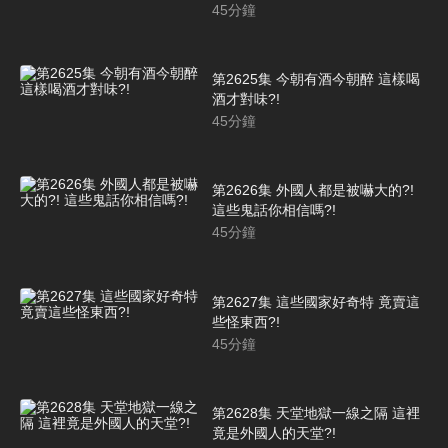
45
分鐘
第2625集 今朝有酒今朝醉 這樣喝
酒才對味?!
45
分鐘
第2626集 外國人都是被嚇大的?!
這些鬼話你相信嗎?!
45
分鐘
第2627集 這些國家好奇特 竟賣這
些怪東西?!
45
分鐘
第2628集 天堂地獄一線之隔 這裡
竟是外國人的天堂?!