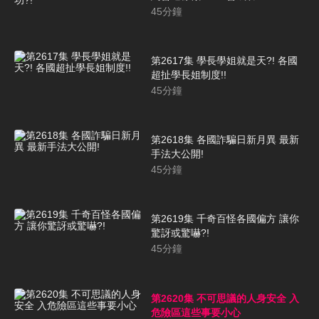
45
分鐘
第2617集 學長學姐就是天?! 各國
超扯學長姐制度!!
45
分鐘
第2618集 各國詐騙日新月異 最新
手法大公開!
45
分鐘
第2619集 千奇百怪各國偏方 讓你
驚訝或驚嚇?!
45
分鐘
第2620集 不可思議的人身安全 入
危險區這些事要小心