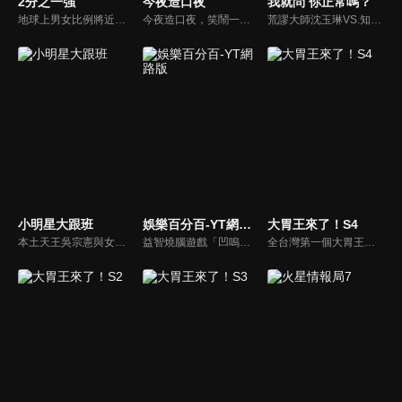
2分之一強
今夜造口夜
我就問 你正常嗎？
地球上男女比例將近一比一，也就是有二分之一的女人。我們認為新世代的女人不論在能力、經濟、教育、工作上都不輸男人，這些獨立自主的女人早已撐起半邊天，她們有自己的價值觀和感情觀，我們稱她們是『二分之一強』。
今夜造口夜，笑鬧一整夜。以網路自製嘲諷節目走紅、在網路擁有廣大支持群眾和影響力的主播「視網膜」，藉此一揉合綜藝與喜劇之談話性節目，帶觀眾以輕鬆之方式，瞭解時下最熱門、最能引起共鳴的社會議題、現象和人物。 多元的切入角度、最輕鬆易懂的議題剖析、言論尺度不設限！
荒謬大師沈玉琳VS.知性作家​​于美人，首次聯手主持！雙方展現犀利又幽默的獨特主持風格引爆辛辣話題！
小明星大跟班
娛樂百分百-YT網路版
大胃王來了！S4
本土天王吳宗憲與女兒吳姍儒（Sandy）搭檔主持，每集邀請來賓暢談演藝圈大小事，父女檔聯手笑果十足，老梗搭上新世代，最新組合強勢登場！
益智燒腦遊戲「凹嗚狼人殺」激發你的邏輯推理能力，偶像巨星雲集，全球娛樂資訊，一手掌握不脫節！2025全新升級改版，盡在《娛樂百分百-YT網路版》！
全台灣第一個大胃王美食節目，由主持人帶領大胃王們及名人來賓吃遍台灣美食，每趟旅程都有不同的美食主題以及遊戲互動，並藉由大胃王幸福地享用，讓觀眾深刻了解台灣美食文化的豐富特色！