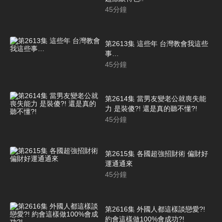
45
分鐘
第2613集 這些年 台灣教會我這些
事…
45
分鐘
第2614集 當男友變老公就喪失能
力 是裝傻?! 還是真的聽不懂?!
45
分鐘
第2615集 各國超強招財術 偏財好
運通通來
45
分鐘
第2616集 外國人都這樣談戀愛?!
約會這樣做100%會成功?!