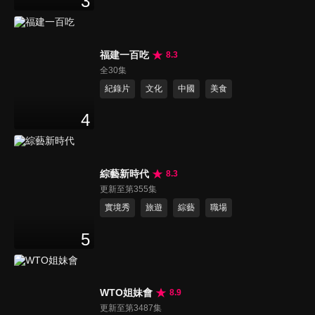
3
福建一百吃
8.3
全30集
紀錄片
文化
中國
美食
4
綜藝新時代
8.3
更新至第355集
實境秀
旅遊
綜藝
職場
5
WTO姐妹會
8.9
更新至第3487集