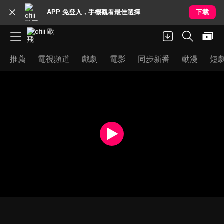
APP 免登入，手機觀看最佳選擇
下載
推薦
電視頻道
戲劇
電影
同步新番
動漫
短