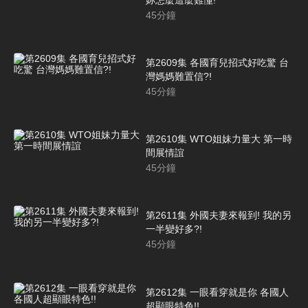
45
分鐘
第2609集 各國育兒招式好吃驚 台
灣媽媽難置信?!
45
分鐘
第2610集 WTO姐妹力量大 第一時
間展情誼
45
分鐘
第2611集 外國夫妻來報到! 我的另
一半變好多?!
45
分鐘
第2612集 一眼看穿就是你 各國人
超顯眼特色!!