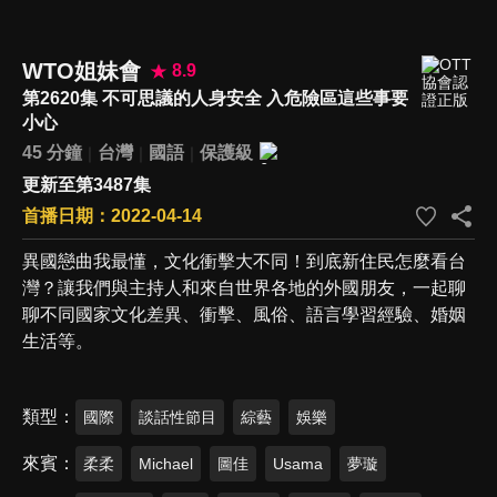
WTO姐妹會
8.9
第2620集 不可思議的人身安全 入危險區這些事要
小心
45 分鐘
台灣
國語
保護級
更新至第3487集
首播日期：2022-04-14
異國戀曲我最懂，文化衝擊大不同！到底新住民怎麼看台
灣？讓我們與主持人和來自世界各地的外國朋友，一起聊
聊不同國家文化差異、衝擊、風俗、語言學習經驗、婚姻
生活等。
類型
國際
談話性節目
綜藝
娛樂
來賓
柔柔
Michael
圖佳
Usama
夢璇