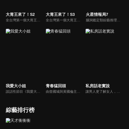
大胃王來了！S2
大胃王來了！S3
火星情報局7
全台灣第一個大胃王美食節目，由主持人帶領大胃王們及名人來賓吃遍台灣美食，每趟旅程都有不同的美食主題以及遊戲互動，並藉由大胃王幸福地享用，讓觀眾深刻了解台灣美食文化的豐富特色！
全台灣第一個大胃王美食節目，由主持人帶領大胃王們及名人來賓吃遍台灣美食，每趟旅程都有不同的美食主題以及遊戲互動，並藉由大胃王幸福地享用，讓觀眾深刻了解台灣美食文化的豐富特色！
腦洞鑑定類綜藝推理脫口秀，陣容為薛之謙、大張偉、楊迪、劉維、黃子弘凡、黃聖依、龐博等…節目圍繞著當下熱梗熱點、觀眾的興趣點、共鳴點展開故事；火星特工廣發英雄帖正面對撞，迎戰近年最出圈、最有趣、最敢說的廠牌大咖們。真金不怕火煉！一場席卷全網的廠牌巔峰之戰即將展開！
我愛大小姐
青春猛回頭
私房話老實說
談話性節目《我愛大小姐》是由吳淡如、林慧萍主持的一檔談話性節目，講訴女人間的那些事。
由曾國城與黃國倫主持，節目中邀請20位20歲以下青少年組成青春團，另一邊則為年紀相較成熟的藝人來賓為不老團，每集分別就一件青少年必定遇見的事件討論，看兩個不同年代的人們，所擁有的不同看法與立場。帶領讓觀眾一起回到那些年的青春歲月！
讓男人更了解女人，女人更了解自己 ，揭密女性私房話，讓療癒專家教你更愛自己！由于美人和納豆攜手主持，更多你想知道的女性私密話題都在《私房話老實說》。
綜藝排行榜