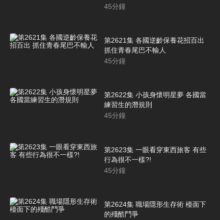
45
分鐘
第2621集 各國逆齡保養花招百出
抓住青春尾巴不輸人
45
分鐘
第2622集 小孩身懷明星夢 各國當
練習生的潛規則
45
分鐘
第2623集 一眼看穿東西旅客 有些
行為很不一樣?!
45
分鐘
第2624集 職場隱形生存術 檯面下
的殘酷鬥爭