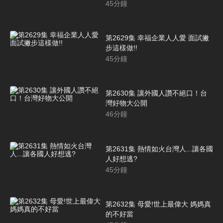
45
分鐘
第2629集 幸福企業人人愛 面試撇
步這樣做!!
45
分鐘
第2630集 讓外國人讚不絕口！台
灣好物大公開
46
分鐘
第2631集 熱情如火台灣人...讓各國
人好想逃?
45
分鐘
第2632集 母愛!世上最偉大 媽媽真
的不好當