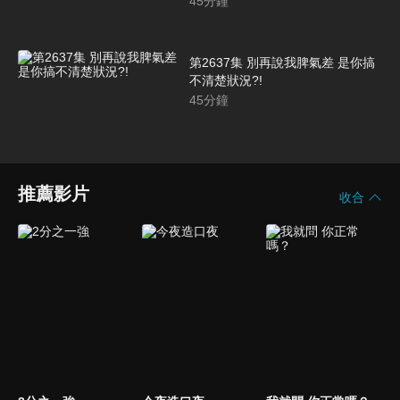
45
分鐘
第2637集 別再說我脾氣差 是你搞
不清楚狀況?!
45
分鐘
推薦影片
收合