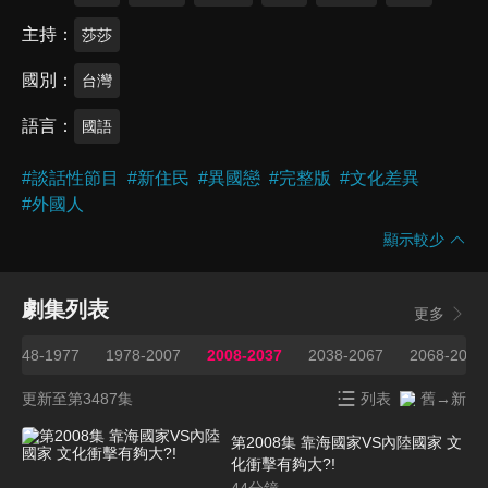
主持
莎莎
國別
台灣
語言
國語
#
談話性節目
#
新住民
#
異國戀
#
完整版
#
文化差異
#
外國人
顯示較少
劇集列表
更多
1948-1977
1978-2007
2008-2037
2038-2067
2068-2097
更新至第3487集
列表
舊→新
第2008集 靠海國家VS內陸國家 文
化衝擊有夠大?!
44
分鐘