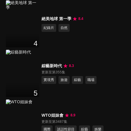
絕美地球 第一季
8.4
紀錄片
自然
4
綜藝新時代
8.3
更新至第355集
實境秀
旅遊
綜藝
職場
5
WTO姐妹會
8.9
更新至第3487集
國際
談話性節目
綜藝
娛樂