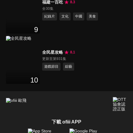
福建一百吃
8.3
全30集
紀錄片
文化
中國
美食
9
全民星攻略
8.1
更新至第931集
遊戲節目
綜藝
10
下載 ofiii APP