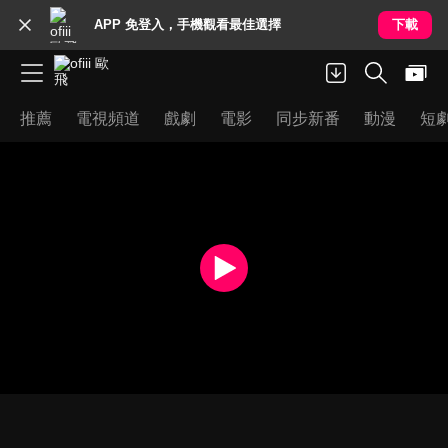
APP 免登入，手機觀看最佳選擇
下載
推薦
電視頻道
戲劇
電影
同步新番
動漫
短