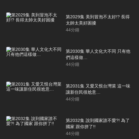
第2029集 美到冒泡不太好!? 長得
太帥太美好困擾
44
分鐘
第2030集 華人文化大不同 只有他
們這樣做…
44
分鐘
第2031集 又愛又恨台灣菜 這一味
讓新住民很尬意…
44
分鐘
第2032集 說到國家誰不愛?! 為了
國家 跟你拼了!!
44
分鐘