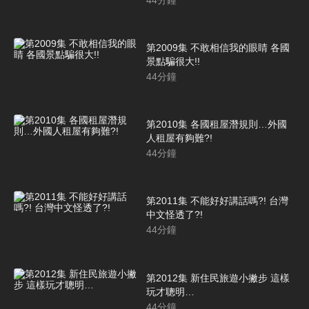
第2009集 不敢相信我的眼睛 各國
景點騙很大!!
44
分鐘
第2010集 各國租屋潛規則…外國
人租屋有夠難?!
44
分鐘
第2011集 不能好好講話嗎?! 台灣
中文怪透了?!
44
分鐘
第2012集 新住民旅遊小撇步 這樣
玩才聰明…
44
分鐘