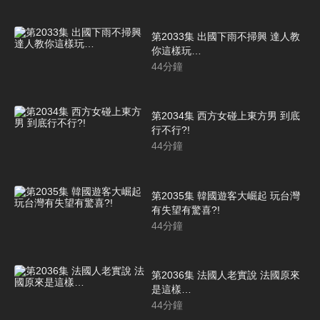
第2033集 出國下雨不掃興 達人教
你這樣玩…
44
分鐘
第2034集 西方女碰上東方男 到底
行不行?!
44
分鐘
第2035集 韓國遊客大崛起 玩台灣
有失望有驚喜?!
44
分鐘
第2036集 法國人老實說 法國原來
是這樣…
44
分鐘