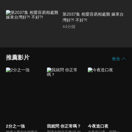
第2037集 相愛容易相處難 嫁來台
灣好?! 不好?!
44
分鐘
推薦影片
收合
2分之一強
我就問 你正常嗎？
今夜造口夜
地球上男女比例將近一比一，也就是有二分之一的女人。我們認為新世代的女人不論在能力、經濟、教育、工作上都不輸男人，這些獨立自主的女人早已撐起半邊天，她們有自己的價值觀和感情觀，我們稱她們是『二分之一強』。
荒謬大師沈玉琳VS.知性作家​​于美人，首次聯手主持！雙方展現犀利又幽默的獨特主持風格引爆辛辣話題！
今夜造口夜，笑鬧一整夜。以網路自製嘲諷節目走紅、在網路擁有廣大支持群眾和影響力的主播「視網膜」，藉此一揉合綜藝與喜劇之談話性節目，帶觀眾以輕鬆之方式，瞭解時下最熱門、最能引起共鳴的社會議題、現象和人物。 多元的切入角度、最輕鬆易懂的議題剖析、言論尺度不設限！