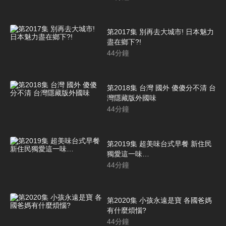
第2017集 別再去大城市! 日本魅力
盡在鄉下?!
44
分鐘
第2018集 台灣 國外 傻傻分不清 台
灣隱藏版外國味
44
分鐘
第2019集 超美味台式早餐 新住民
獨愛這一味…
44
分鐘
第2020集 小孩永遠是寶 各國爸媽
有什麼煩惱?
44
分鐘