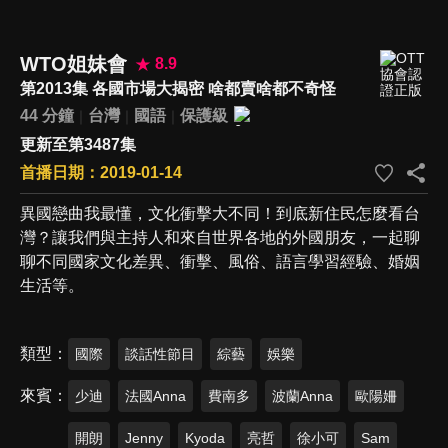
WTO姐妹會
8.9
第2013集 各國市場大揭密 啥都賣啥都不奇怪
44 分鐘
台灣
國語
保護級
更新至第3487集
首播日期：2019-01-14
異國戀曲我最懂，文化衝擊大不同！到底新住民怎麼看台
灣？讓我們與主持人和來自世界各地的外國朋友，一起聊
聊不同國家文化差異、衝擊、風俗、語言學習經驗、婚姻
生活等。
類型
國際
談話性節目
綜藝
娛樂
來賓
少迪
法國Anna
費南多
波蘭Anna
歐陽姍
開朗
Jenny
Kyoda
亮哲
徐小可
Sam