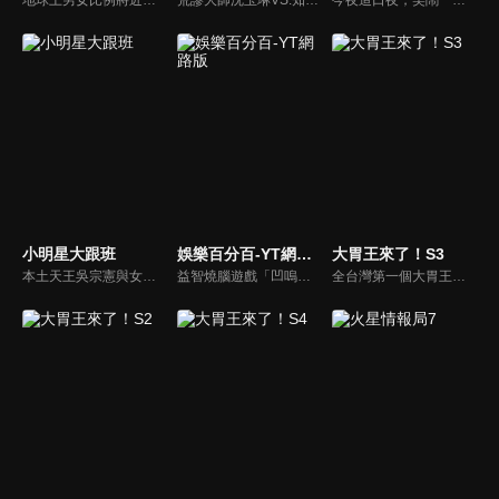
小明星大跟班
娛樂百分百-YT網路版
大胃王來了！S3
本土天王吳宗憲與女兒吳姍儒（Sandy）搭檔主持，每集邀請來賓暢談演藝圈大小事，父女檔聯手笑果十足，老梗搭上新世代，最新組合強勢登場！
益智燒腦遊戲「凹嗚狼人殺」激發你的邏輯推理能力，偶像巨星雲集，全球娛樂資訊，一手掌握不脫節！2025全新升級改版，盡在《娛樂百分百-YT網路版》！
全台灣第一個大胃王美食節目，由主持人帶領大胃王們及名人來賓吃遍台灣美食，每趟旅程都有不同的美食主題以及遊戲互動，並藉由大胃王幸福地享用，讓觀眾深刻了解台灣美食文化的豐富特色！