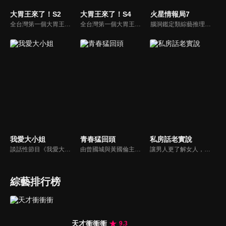
大胃王來了！S2
大胃王來了！S4
火星情報局7
全台灣第一個大胃王美食節目，由主持人帶領大胃王們及名人來賓吃遍台灣美食，每趟旅程都有不同的美食主題以及遊戲互動，並藉由大胃王幸福地享用，讓觀眾深刻了解台灣美食文化的豐富特色！
全台灣第一個大胃王美食節目，由主持人帶領大胃王們及名人來賓吃遍台灣美食，每趟旅程都有不同的美食主題以及遊戲互動，並藉由大胃王幸福地享用，讓觀眾深刻了解台灣美食文化的豐富特色！
腦洞鑑定類綜藝推理脫口秀，陣容為薛之謙、大張偉、楊迪、劉維、黃子弘凡、黃聖依、龐博等…節目圍繞著當下熱梗熱點、觀眾的興趣點、共鳴點展開故事；火星特工廣發英雄帖正面對撞，迎戰近年最出圈、最有趣、最敢說的廠牌大咖們。真金不怕火煉！一場席卷全網的廠牌巔峰之戰即將展開！
我愛大小姐
青春猛回頭
私房話老實說
談話性節目《我愛大小姐》是由吳淡如、林慧萍主持的一檔談話性節目，講訴女人間的那些事。
由曾國城與黃國倫主持，節目中邀請20位20歲以下青少年組成青春團，另一邊則為年紀相較成熟的藝人來賓為不老團，每集分別就一件青少年必定遇見的事件討論，看兩個不同年代的人們，所擁有的不同看法與立場。帶領讓觀眾一起回到那些年的青春歲月！
讓男人更了解女人，女人更了解自己 ，揭密女性私房話，讓療癒專家教你更愛自己！由于美人和納豆攜手主持，更多你想知道的女性私密話題都在《私房話老實說》。
綜藝排行榜
天才衝衝衝
9.3