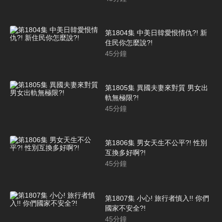
第1804集 中美日韓愛恨情仇?! 新
住民你怎麼說?!
45
分鐘
第1805集 異國夫妻來對質 男女出
軌無極限?!
45
分鐘
第1806集 男女天生不公平?! 性別
互換多好啊?!
45
分鐘
第1807集 小心! 旅行者慎入!! 你們
國家不安全?!
45
分鐘