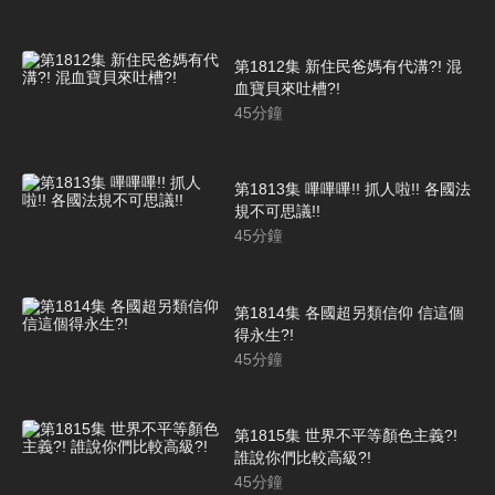
第1812集 新住民爸媽有代溝?! 混
血寶貝來吐槽?!
45
分鐘
第1813集 嗶嗶嗶!! 抓人啦!! 各國法
規不可思議!!
45
分鐘
第1814集 各國超另類信仰 信這個
得永生?!
45
分鐘
第1815集 世界不平等顏色主義?!
誰說你們比較高級?!
45
分鐘