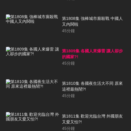
第1808集 強棒城市廝殺戰 中國人
又內鬨啦
45
分鐘
第1809集 各國人來爆雷 讓人卻步
的國家?!
45
分鐘
第1810集 各國夜生活大不同 原來
這裡最熱鬧?!
45
分鐘
第1811集 歡迎光臨台灣 外國朋友
又愛又怕?!
45
分鐘