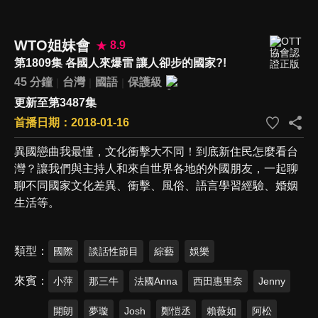
WTO姐妹會
8.9
第1809集 各國人來爆雷 讓人卻步的國家?!
45 分鐘
台灣
國語
保護級
更新至第3487集
首播日期：2018-01-16
異國戀曲我最懂，文化衝擊大不同！到底新住民怎麼看台
灣？讓我們與主持人和來自世界各地的外國朋友，一起聊
聊不同國家文化差異、衝擊、風俗、語言學習經驗、婚姻
生活等。
類型
國際
談話性節目
綜藝
娛樂
來賓
小萍
那三牛
法國Anna
西田惠里奈
Jenny
開朗
夢璇
Josh
鄭愷丞
賴薇如
阿松