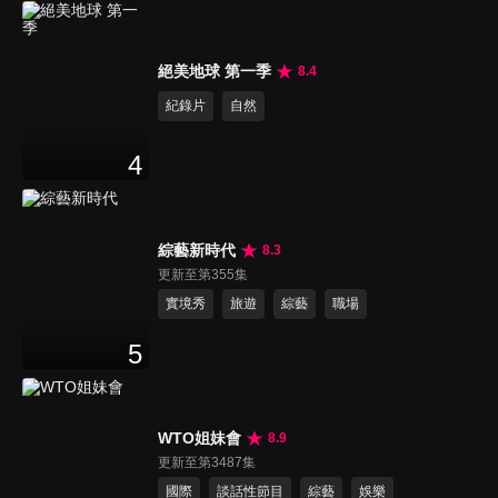
絕美地球 第一季
8.4
紀錄片
自然
4
綜藝新時代
8.3
更新至第355集
實境秀
旅遊
綜藝
職場
5
WTO姐妹會
8.9
更新至第3487集
國際
談話性節目
綜藝
娛樂