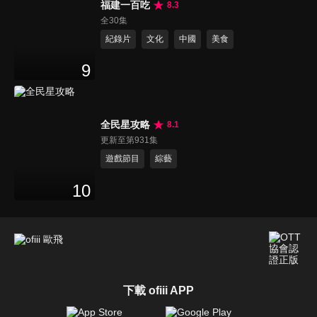
福建一百吃
8.3
全30集
紀錄片
文化
中國
美食
9
全民星攻略
8.1
更新至第931集
遊戲節目
綜藝
10
下載 ofiii APP