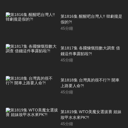
第1816集 醒醒吧台灣人!! 韓劇攏是
假的?!
45
分鐘
第1817集 各國慷慨指數大調查 借
錢這件事露餡啦?!
45
分鐘
第1818集 台灣真的很不行?! 開車
上路要人命?!
45
分鐘
第1819集 WTO美魔女選拔賽 姐妹
妝甲水水來PK?!
45
分鐘