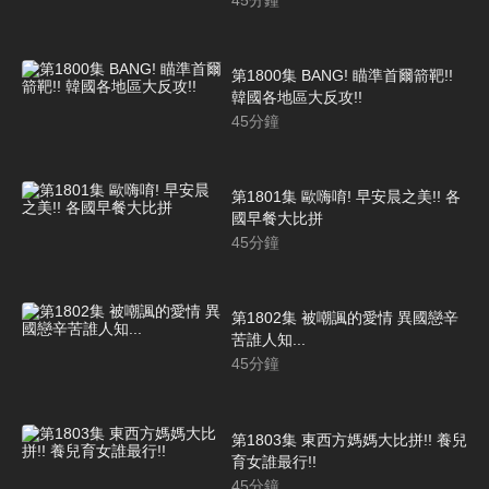
第1800集 BANG! 瞄準首爾箭靶!!
韓國各地區大反攻!!
45
分鐘
第1801集 歐嗨唷! 早安晨之美!! 各
國早餐大比拼
45
分鐘
第1802集 被嘲諷的愛情 異國戀辛
苦誰人知...
45
分鐘
第1803集 東西方媽媽大比拼!! 養兒
育女誰最行!!
45
分鐘