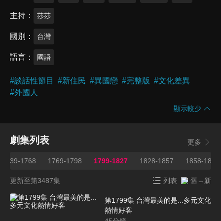
主持
莎莎
國別
台灣
語言
國語
#
談話性節目
#
新住民
#
異國戀
#
完整版
#
文化差異
#
外國人
顯示較少
劇集列表
更多
1739-1768
1769-1798
1799-1827
1828-1857
1858-1887
更新至第3487集
列表
舊→新
第1799集 台灣最美的是...多元文化
熱情好客
45
分鐘