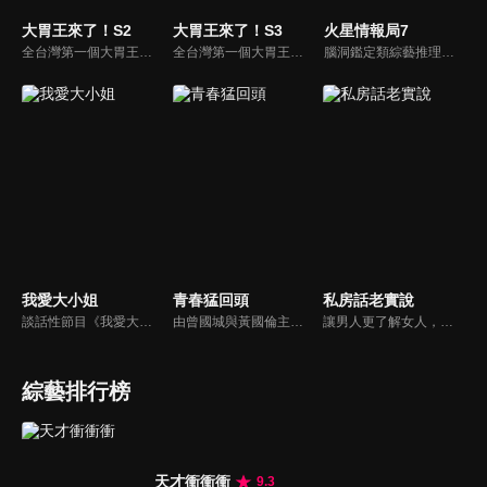
大胃王來了！S2
大胃王來了！S3
火星情報局7
全台灣第一個大胃王美食節目，由主持人帶領大胃王們及名人來賓吃遍台灣美食，每趟旅程都有不同的美食主題以及遊戲互動，並藉由大胃王幸福地享用，讓觀眾深刻了解台灣美食文化的豐富特色！
全台灣第一個大胃王美食節目，由主持人帶領大胃王們及名人來賓吃遍台灣美食，每趟旅程都有不同的美食主題以及遊戲互動，並藉由大胃王幸福地享用，讓觀眾深刻了解台灣美食文化的豐富特色！
腦洞鑑定類綜藝推理脫口秀，陣容為薛之謙、大張偉、楊迪、劉維、黃子弘凡、黃聖依、龐博等…節目圍繞著當下熱梗熱點、觀眾的興趣點、共鳴點展開故事；火星特工廣發英雄帖正面對撞，迎戰近年最出圈、最有趣、最敢說的廠牌大咖們。真金不怕火煉！一場席卷全網的廠牌巔峰之戰即將展開！
我愛大小姐
青春猛回頭
私房話老實說
談話性節目《我愛大小姐》是由吳淡如、林慧萍主持的一檔談話性節目，講訴女人間的那些事。
由曾國城與黃國倫主持，節目中邀請20位20歲以下青少年組成青春團，另一邊則為年紀相較成熟的藝人來賓為不老團，每集分別就一件青少年必定遇見的事件討論，看兩個不同年代的人們，所擁有的不同看法與立場。帶領讓觀眾一起回到那些年的青春歲月！
讓男人更了解女人，女人更了解自己 ，揭密女性私房話，讓療癒專家教你更愛自己！由于美人和納豆攜手主持，更多你想知道的女性私密話題都在《私房話老實說》。
綜藝排行榜
天才衝衝衝
9.3