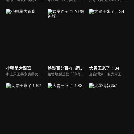
小明星大跟班
娛樂百分百-YT網路版
大胃王來了！S4
本土天王吳宗憲與女兒吳姍儒（Sandy）搭檔主持，每集邀請來賓暢談演藝圈大小事，父女檔聯手笑果十足，老梗搭上新世代，最新組合強勢登場！
益智燒腦遊戲「凹嗚狼人殺」激發你的邏輯推理能力，偶像巨星雲集，全球娛樂資訊，一手掌握不脫節！2025全新升級改版，盡在《娛樂百分百-YT網路版》！
全台灣第一個大胃王美食節目，由主持人帶領大胃王們及名人來賓吃遍台灣美食，每趟旅程都有不同的美食主題以及遊戲互動，並藉由大胃王幸福地享用，讓觀眾深刻了解台灣美食文化的豐富特色！