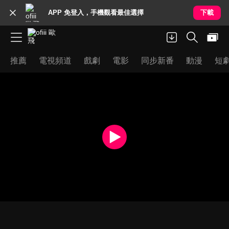
APP 免登入，手機觀看最佳選擇
下載
推薦
電視頻道
戲劇
電影
同步新番
動漫
短