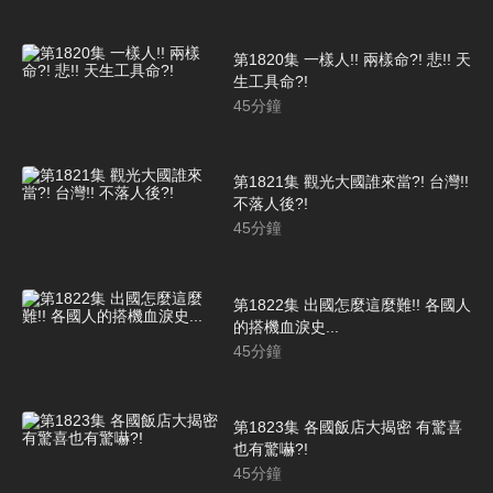
第1820集 一樣人!! 兩樣命?! 悲!! 天
生工具命?!
45
分鐘
第1821集 觀光大國誰來當?! 台灣!!
不落人後?!
45
分鐘
第1822集 出國怎麼這麼難!! 各國人
的搭機血淚史...
45
分鐘
第1823集 各國飯店大揭密 有驚喜
也有驚嚇?!
45
分鐘