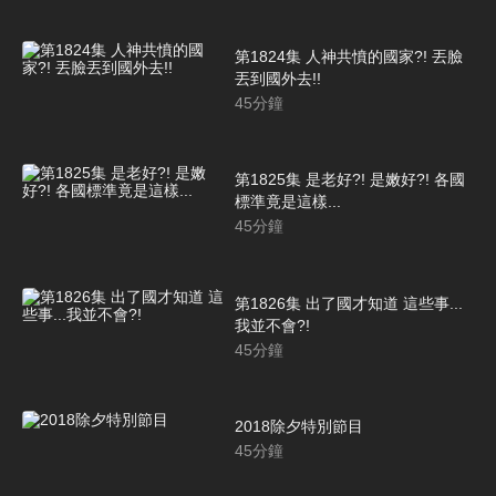
第1824集 人神共憤的國家?! 丟臉
丟到國外去!!
45
分鐘
第1825集 是老好?! 是嫩好?! 各國
標準竟是這樣...
45
分鐘
第1826集 出了國才知道 這些事...
我並不會?!
45
分鐘
2018除夕特別節目
45
分鐘