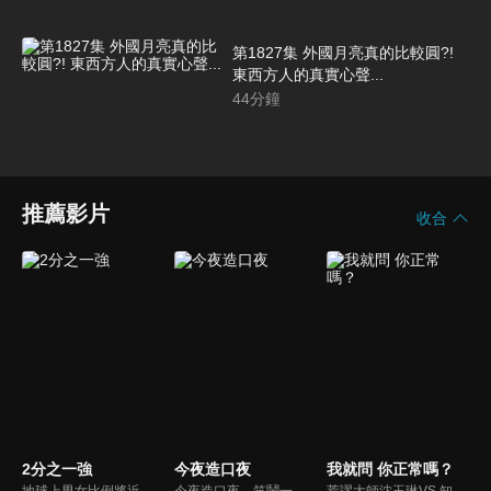
第1827集 外國月亮真的比較圓?!
東西方人的真實心聲...
44
分鐘
推薦影片
收合
2分之一強
今夜造口夜
我就問 你正常嗎？
地球上男女比例將近一比一，也就是有二分之一的女人。我們認為新世代的女人不論在能力、經濟、教育、工作上都不輸男人，這些獨立自主的女人早已撐起半邊天，她們有自己的價值觀和感情觀，我們稱她們是『二分之一強』。
今夜造口夜，笑鬧一整夜。以網路自製嘲諷節目走紅、在網路擁有廣大支持群眾和影響力的主播「視網膜」，藉此一揉合綜藝與喜劇之談話性節目，帶觀眾以輕鬆之方式，瞭解時下最熱門、最能引起共鳴的社會議題、現象和人物。 多元的切入角度、最輕鬆易懂的議題剖析、言論尺度不設限！
荒謬大師沈玉琳VS.知性作家​​于美人，首次聯手主持！雙方展現犀利又幽默的獨特主持風格引爆辛辣話題！