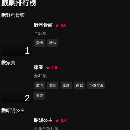
戲劇排行榜
第7集
60
分鐘
野狗骨頭
8.6
全32集
第8集
60
分鐘
愛情
時裝
1
第9集
家業
8.9
60
分鐘
全42集
愛情
文化
家庭
商戰
小說改編
第10集
2
古裝
60
分鐘
昭陽公主
8.4
第11集
更新至第14集