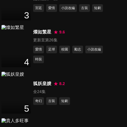
60
分鐘
宮廷
愛情
小說改編
古裝
短劇
3
第12集
60
分鐘
燦如繁星
9.6
更新至第26集
愛情
足球
校園
勵志
小說改編
第13集
60
分鐘
4
時裝
第14集
狐妖皇嫂
8.2
60
分鐘
全24集
奇幻
古裝
短劇
5
第15集
60
分鐘