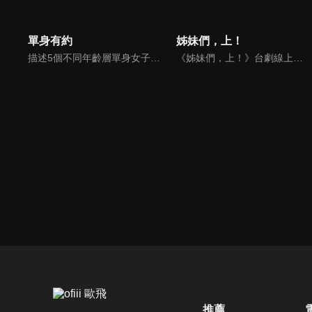
單身有約
姊妹們，上！
描述5個不同年齡層單身女子的愛情、婚姻觀。
《姊妹們，上！》台劇線上看。一場棒球賽，展現女人永不放棄的韌性！阿曼達回到父親生前的工廠，副廠長早已帶著幹部離開，剩下女工作業員們接一些零星的工作撐著。銀行稽查員來，才知道工廠面臨拍賣危機，完全沒有業務經驗的阿曼達與組長阿鳳，開始著她們的冒險與挑戰…
推薦