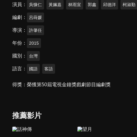
演員
吳慷仁
黃姵嘉
林雨宣
郭鑫
邱德洋
柯淑勤
編劇
呂蒔媛
導演
許肇任
年份
2015
國別
台灣
語言
國語
客語
得獎
榮獲第50屆電視金鐘獎戲劇節目編劇獎
推薦影片