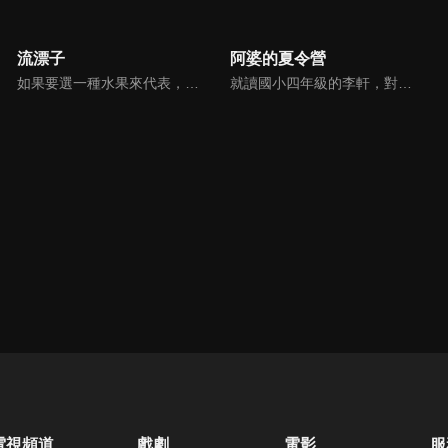
流漂子
阿婆的夏令營
如果要選一種水果來代表，你的青春滋味會是什麼？對永康街知名冰店的老闆小羅而言，也許青春的滋味就是芒果吧！《流漂子》以小羅的成長經歷為題材，讓觀眾看見一個出生於民國50年代的青年，如何揮灑年輕的熱情與愛情，找出自己所行的道路，並同時映照近三十年來台灣社會的演變。
就讀國小四年級的李軒，對快到的暑假有很多美好想法，沒想到放暑假前一天，爸爸被派到外地、媽媽出差，爸爸只好半哄半騙帶李軒回花蓮老家。因為跟阿婆非常不熟，再加上阿婆家都是他討厭的藥草味，又沒有電動和網路，又一直逼他做家事、吃青菜，於是李軒一心想要逃離阿婆家、逃離這個變成惡夢的暑假！
電視頻道
戲劇
電影
服