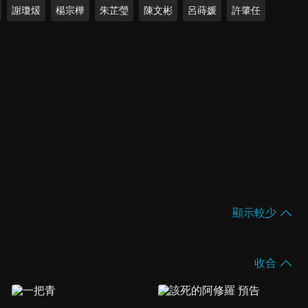
謝瓊煖
楊宗樺
朱芷瑩
陳文彬
呂蒔媛
許肇任
顯示較少
收合