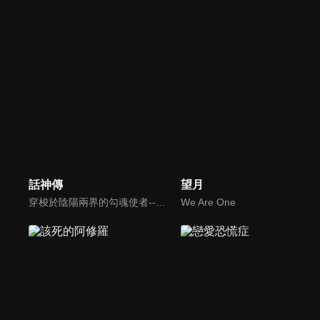
話神傳
望月
穿梭於陰陽兩界的勾魂使者--謝招魂，冷酷無情，專責執行陰間使命。然而，當他遇到了一位陰陽眼的塔羅牌占卜師--唐依荷，他們的世界開始交織。原本毫無交集的兩人，一路上遇到各種各樣的凡人，有正義有邪惡，有信仰也有困惑，都糾纏於愛恨情仇之間。同時，勾魂使者謝招魂也逐漸被唐依荷的熱情吸引…
We Are One