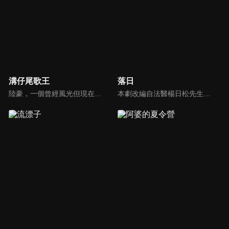
溝仔尾歌王
落日
陸豪，一個曾經風光但現在落魄返鄉的失意歌王，不得志的抑鬱及妻子的離開讓他成了酒鬼，但內心仍是個極為疼愛子女的父親。他的女兒紅紅因為害怕再失去親人，努力維繫著家庭；兒子陸江江厭惡父親讓自己在眾人面前抬不起頭，卻又無法完全割捨親情。
本劇改編自法醫楊日松先生一生所遭遇的真實案件。敘述終身奉獻台灣法醫志業、不求名利但求正義的法醫楊百川(劇中名)，及其從事於第一線法網工作的摯友、長官及學生，所共同面臨的刑事案件挑戰，是一部題材特殊且富社會意義的傳記式警匪推理劇集。