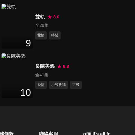
60
分鐘
雙軌
8.6
全29集
愛情
時裝
9
良陳美錦
8.8
全41集
愛情
小說改編
古裝
10
務條款
聯絡客服
ofiii lt’s all free