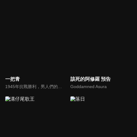
一把青
該死的阿修羅 預告
1945年抗戰勝利，男人們的戰爭結束了，女人們的才開始。朱青，師娘，小周，三個女人，雖然曾相互背叛、傷害，但依然守著對方那臉上淡去的紅妝及滄桑…血灑藍天的男人看不到為之奮戰的王朝，城邑傾滅後的殘恒，女人才能得見，才是見證…
Goddamned Asura