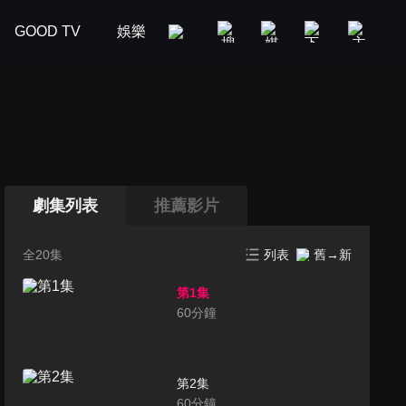
GOOD TV
娛樂
美食旅遊
新聞政論
汽車
劇集列表
推薦影片
全20集
列表
舊→新
第1集
60
分鐘
第2集
60
分鐘