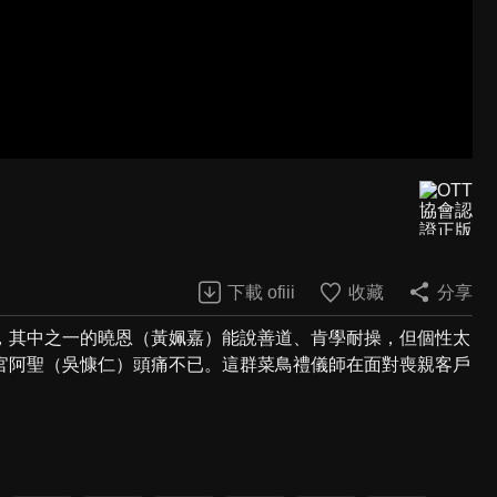
下載 ofiii
收藏
分享
，其中之一的曉恩（黃姵嘉）能說善道、肯學耐操，但個性太
官阿聖（吳慷仁）頭痛不已。這群菜鳥禮儀師在面對喪親客戶