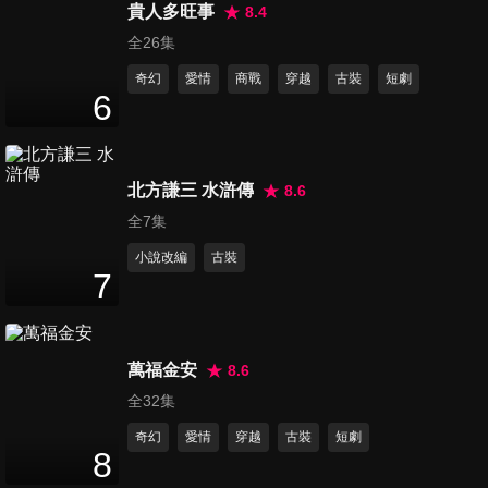
貴人多旺事
8.4
第16集
全26集
60
分鐘
奇幻
愛情
商戰
穿越
古裝
短劇
6
第17集
60
分鐘
北方謙三 水滸傳
8.6
全7集
第18集
小說改編
古裝
60
分鐘
7
第19集
萬福金安
8.6
60
分鐘
全32集
奇幻
愛情
穿越
古裝
短劇
8
第20集