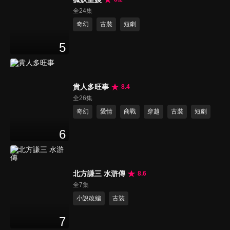
全24集
奇幻
古裝
短劇
5
貴人多旺事
8.4
全26集
奇幻
愛情
商戰
穿越
古裝
短劇
6
北方謙三 水滸傳
8.6
全7集
小說改編
古裝
7