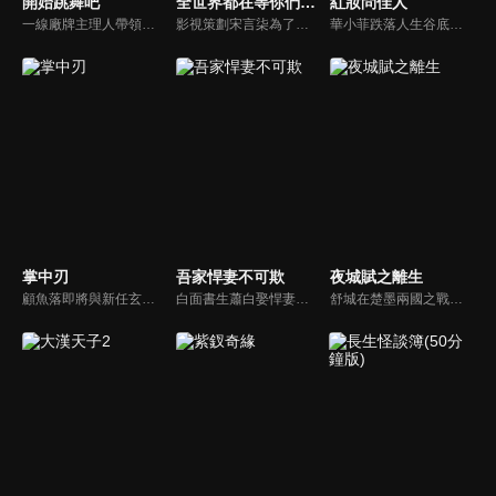
開始跳舞吧
全世界都在等你們分手
紅妝問佳人
一線廠牌主理人帶領自己的少年團來到頂尖舞者嚮往的第七街區爭奪最終留名權；少年舞者們在召集人朱正廷和特別教練王晨藝、NAME帶領下，不斷通過齊舞和Battle的方式為自己的廠牌爭取徽章，熱血少年拼盡全力；究竟誰能登頂中國最強少年團戰隊？
影視策劃宋言柒為了拿下熱門小說IP改編權，與身患情感障礙的小說作者紀述產生交集，結果卻發現原本走向甜寵的劇情開始崩盤，隨後意外穿越進入自己寫的同人文世界改變劇情，成為同人文世界的愛情保鏢，卻不料她時刻提防的男二竟然是作者紀述。二人因為劇情的走向在現實和同人文兩個世界展開較量...
華小菲跌落人生谷底、負債昏迷，夢中穿越繁華都城創業，結識守衛軍首領徐子齊與商會會長房離恨。皇后命徐子齊暗查官商勾結、哄抬物價案，真相直指商會。華小菲憑誠信經營崛起，與徐子齊呈上帳本揭露罪行，惡人伏法，最終成就傳奇女商人並喜結連理。
掌中刃
吾家悍妻不可欺
夜城賦之離生
顧魚落即將與新任玄機閣閣主顧朝夕成婚之際，顧朝夕遭人暗殺了。為穩定局勢，魚落得找個人來假扮顧朝夕。而太子殷晝為避禍調查潛入顧家，假扮顧朝夕。殷晝人前溫柔繾綣，人後殺伐果斷，卻發現魚落的夫君竟正是當年他失蹤的大哥。各自懷揣秘密的二人從針鋒相對到互生情愫，最終心意相通。
白面書生蕭白娶悍妻徐三娘，誰知她是失憶女將軍，他是隱姓世子爺。假夫妻變真戰友，組百姓軍抗倭寇，鬥權宦，夫妻聯手揭陰謀，救孤寡，在亂世中為百姓打下一座俠義之城。
舒城在楚墨兩國之戰中落敗，並成為了墨國五皇女莫茴的魂器。失去自我意識的舒城跟隨姐姐莫茹回到墨國，面對失而復得的妹妹，莫茹欣喜又憂慮。為了保護親人和國家她棄醫從戎，甚至為了保護莫茴不惜被砍掉一條手臂，然而這一切都阻擋不了局勢的動盪不安...