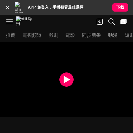
APP 免登入，手機觀看最佳選擇
下載
推薦
電視頻道
戲劇
電影
同步新番
動漫
短