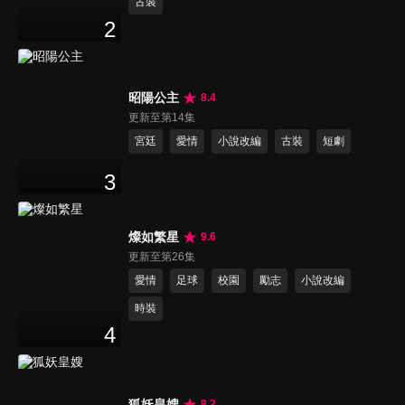
古裝
2
昭陽公主
8.4
更新至第14集
宮廷
愛情
小說改編
古裝
短劇
3
燦如繁星
9.6
更新至第26集
愛情
足球
校園
勵志
小說改編
時裝
4
狐妖皇嫂
8.2