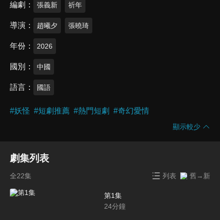
編劇
張義新
祈年
導演
趙曦夕
張曉琦
年份
2026
國別
中國
語言
國語
#
妖怪
#
短劇推薦
#
熱門短劇
#
奇幻愛情
顯示較少
劇集列表
全22集
列表
舊→新
第1集
24
分鐘