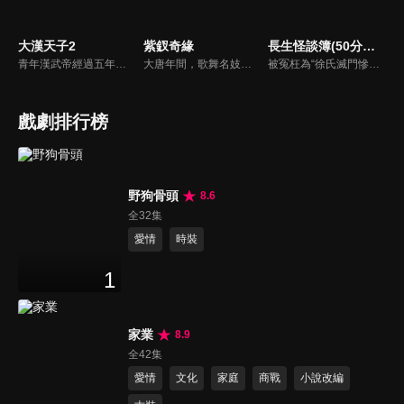
大漢天子2
紫釵奇緣
長生怪談簿(50分鐘版)
青年漢武帝經過五年執政，平息後宮勢力、抗拒外患入侵、粉碎政變陰謀，坐穩了皇帝寶座，正是開展雄才大略之時。能臣汲黯受到賞識，並引薦另一位奇才主父偃，漢武帝視其張固再世，委以重任。國力強盛使漢武帝屢屢北伐外族，只是規模巨大的戰爭使漢室逐漸捉襟見肘，諸侯勢力蠢蠢欲動。
大唐年間，歌舞名妓霍小玉、風流俠客納蘭東、書香才子李益和巾幗紅顏盧靖瀾為首的風騷人物，彼此錯綜複雜的命運與感情糾葛。一場指腹為婚的誤會，造成浪漫卻無果的錯點鴛鴦，他們在階級差異與強權壓迫中勇於追求真愛，在宮廷權謀與世俗現實的拉扯中身不由己地被推向命運的叉路...
被冤枉為“徐氏滅門慘案”兇手的主人公在多年後深陷倖存者的複仇圈套，成功說服其共同對抗真兇，並找出真相的故事。整個故事發生在一個荒山客棧，眾人鬥智斗勇，一步步揭開每個人的秘密，還原案件本來面目。
戲劇排行榜
野狗骨頭
8.6
全32集
愛情
時裝
1
家業
8.9
全42集
愛情
文化
家庭
商戰
小說改編