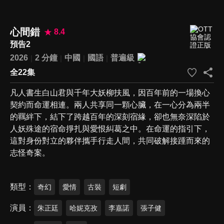
心間錯
8.4
預告2
2026
2 分鐘
中國
國語
普遍級
全22集
凡人書生白山君與千年大妖柳扶風，因百年前的一場換心
契約而命運相連。兩人共享同一顆心臟，在一心分為兩半
的羈絆下，結下了跨越百年的深刻宿緣，卻也無奈深陷於
人妖殊途的宿命掙扎與愛恨糾葛之中。在命運的指引下，
這對身份對立的夥伴攜手行走人間，共同破解接踵而來的
志怪奇案。
類型
奇幻
愛情
古裝
短劇
演員
朱正廷
哈妮克孜
李嘉諾
張子健