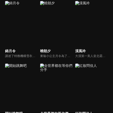
錦月令
曉朝夕
漠風吟
講述了特務機構雪衣衛首領鳳作人奉嘉帝之命，潛入定遠侯府尋找前朝太子，意圖斬草除根。然而在這個過程中，鳳作人卻發現嘉帝的背後有人正在佈局更大的陰謀...
東瑜小公主月令為了守護姐姐的幸福“替嫁”到北朔，陰差陽錯與接親使臣北王周時予結姻，沒想到和親之路殺機四伏，一塊玉佩意外開啓了時光之門，月令與周時予在體驗結束即開局的遊戲規則中不斷“打怪升級”，兩人相互扶持，攜手同行，從力求改變個人命運到肩負國家大義，在共同成長中愛上彼此。
大漠第一美人皇北霜在去和親的路上，先後與北境領主霍擎雲，大漠悍匪若問、雲沛城主那戰三個呼風喚雨的男人產生了交集，也被迫捲入了一統大漠的角力之中，不甘於被命運捉弄的皇北霜縱橫于三個男人之間，在亦真亦幻的危機中逐鹿大漠攪動風雲。