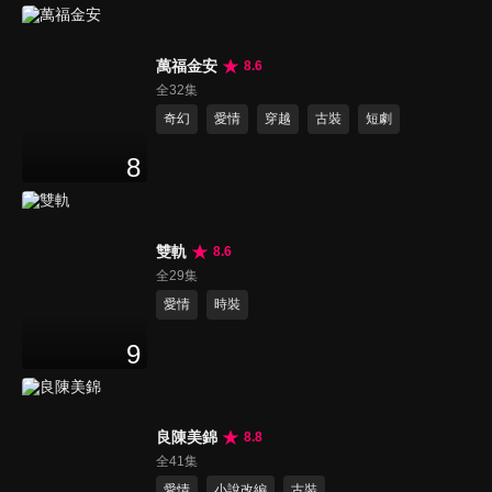
萬福金安
8.6
全32集
奇幻
愛情
穿越
古裝
短劇
8
雙軌
8.6
全29集
愛情
時裝
9
良陳美錦
8.8
全41集
愛情
小說改編
古裝