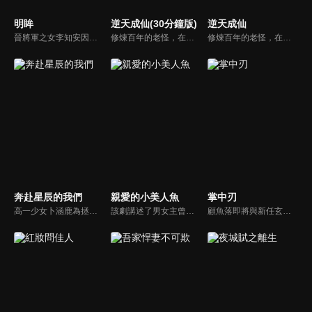
明眸
逆天成仙(30分鐘版)
逆天成仙
晉將軍之女李知安因眼疾下嫁南梁質子朱懷琛，卻遭其背叛，一朝重生，李知安恢復了視力，決心裝盲報仇，在南梁世子朱懷瑾的幫助下，二人攜手撥亂反正，最終收穫了真正的愛情的故事。
修煉百年的老怪，在渡劫飛升之際慘遭百道雷劫轟殺，形神俱滅。沒想到魂魄竟意外穿越到趙家廢柴四公子趙飛揚。開局便有三份婚約找上門，原本任人欺凌的他，也覺醒了逆天雷劫之力！就此強勢崛起，一路橫掃敵手，重返巔峰！
修煉百年的老怪，在渡劫飛升之際慘遭百道雷劫轟殺，形神俱滅。沒想到魂魄竟意外穿越到趙家廢柴四公子趙飛揚。開局便有三份婚約找上門，原本任人欺凌的他，也覺醒了逆天雷劫之力！就此強勢崛起，一路橫掃敵手，重返巔峰！
奔赴星辰的我們
親愛的小美人魚
掌中刃
高一少女卜涵鹿為拯救被外星人俘虜的姐姐卜涵雨，一心想成為飛行員。因一次爭奪手套事件，卜涵鹿與校霸林千與結下淵源，從對抗到聯手，兩個團體逐漸建立友誼。為了實現創建天文社的夢想，他們齊心協力尋找UFO、調查天文望遠鏡的失蹤。經歷種種冒險，卜涵鹿終於明白，青春的真正意義…
該劇講述了男女主曾是校園時期公認的CP，但因為女主身體原因和種種誤會讓他們錯過，但八年後意外在醫院相遇的兩人讓斷開的緣分又重新糾纏在了一起。
顧魚落即將與新任玄機閣閣主顧朝夕成婚之際，顧朝夕遭人暗殺了。為穩定局勢，魚落得找個人來假扮顧朝夕。而太子殷晝為避禍調查潛入顧家，假扮顧朝夕。殷晝人前溫柔繾綣，人後殺伐果斷，卻發現魚落的夫君竟正是當年他失蹤的大哥。各自懷揣秘密的二人從針鋒相對到互生情愫，最終心意相通。