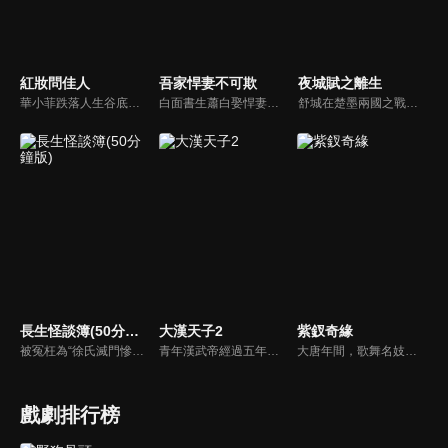
紅妝問佳人
吾家悍妻不可欺
夜城賦之離生
華小菲跌落人生谷底、負債昏迷，夢中穿越繁華都城創業，結識守衛軍首領徐子齊與商會會長房離恨。皇后命徐子齊暗查官商勾結、哄抬物價案，真相直指商會。華小菲憑誠信經營崛起，與徐子齊呈上帳本揭露罪行，惡人伏法，最終成就傳奇女商人並喜結連理。
白面書生蕭白娶悍妻徐三娘，誰知她是失憶女將軍，他是隱姓世子爺。假夫妻變真戰友，組百姓軍抗倭寇，鬥權宦，夫妻聯手揭陰謀，救孤寡，在亂世中為百姓打下一座俠義之城。
舒城在楚墨兩國之戰中落敗，並成為了墨國五皇女莫茴的魂器。失去自我意識的舒城跟隨姐姐莫茹回到墨國，面對失而復得的妹妹，莫茹欣喜又憂慮。為了保護親人和國家她棄醫從戎，甚至為了保護莫茴不惜被砍掉一條手臂，然而這一切都阻擋不了局勢的動盪不安...
長生怪談簿(50分鐘版)
大漢天子2
紫釵奇緣
被冤枉為“徐氏滅門慘案”兇手的主人公在多年後深陷倖存者的複仇圈套，成功說服其共同對抗真兇，並找出真相的故事。整個故事發生在一個荒山客棧，眾人鬥智斗勇，一步步揭開每個人的秘密，還原案件本來面目。
青年漢武帝經過五年執政，平息後宮勢力、抗拒外患入侵、粉碎政變陰謀，坐穩了皇帝寶座，正是開展雄才大略之時。能臣汲黯受到賞識，並引薦另一位奇才主父偃，漢武帝視其張固再世，委以重任。國力強盛使漢武帝屢屢北伐外族，只是規模巨大的戰爭使漢室逐漸捉襟見肘，諸侯勢力蠢蠢欲動。
大唐年間，歌舞名妓霍小玉、風流俠客納蘭東、書香才子李益和巾幗紅顏盧靖瀾為首的風騷人物，彼此錯綜複雜的命運與感情糾葛。一場指腹為婚的誤會，造成浪漫卻無果的錯點鴛鴦，他們在階級差異與強權壓迫中勇於追求真愛，在宮廷權謀與世俗現實的拉扯中身不由己地被推向命運的叉路...
戲劇排行榜