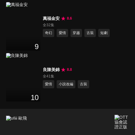
萬福金安
8.6
全32集
奇幻
愛情
穿越
古裝
短劇
9
良陳美錦
8.8
全41集
愛情
小說改編
古裝
10