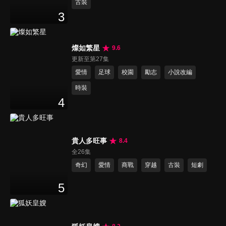
古裝
3
燦如繁星
9.6
更新至第27集
愛情
足球
校園
勵志
小說改編
時裝
4
貴人多旺事
8.4
全26集
奇幻
愛情
商戰
穿越
古裝
短劇
5