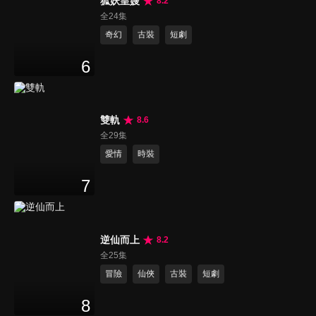
狐妖皇嫂
8.2
全24集
奇幻
古裝
短劇
6
雙軌
8.6
全29集
愛情
時裝
7
逆仙而上
8.2
全25集
冒險
仙俠
古裝
短劇
8