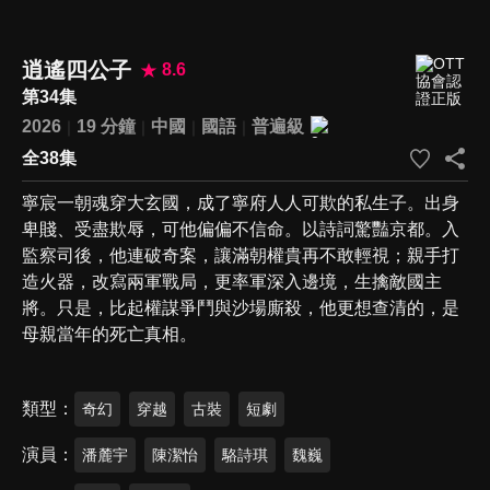
逍遙四公子
8.6
第34集
2026
19 分鐘
中國
國語
普遍級
全38集
寧宸一朝魂穿大玄國，成了寧府人人可欺的私生子。出身
卑賤、受盡欺辱，可他偏偏不信命。以詩詞驚豔京都。入
監察司後，他連破奇案，讓滿朝權貴再不敢輕視；親手打
造火器，改寫兩軍戰局，更率軍深入邊境，生擒敵國主
將。只是，比起權謀爭鬥與沙場廝殺，他更想查清的，是
母親當年的死亡真相。
類型
奇幻
穿越
古裝
短劇
演員
潘麓宇
陳潔怡
駱詩琪
魏巍