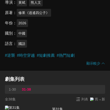
導演
黃斌
熊人文
原著
修果《逍遙四公子》
年份
2026
國別
中國
語言
國語
#
逆襲
#
時空穿越
#
短劇推薦
#
熱門短劇
顯示較少
劇集列表
1-30
31-38
全38集
列表
舊→新
第31集