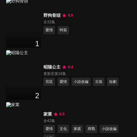
野狗骨頭
8.6
全32集
愛情
時裝
1
昭陽公主
8.4
更新至第16集
宮廷
愛情
小說改編
古裝
短劇
2
家業
8.9
全42集
愛情
文化
家庭
商戰
小說改編