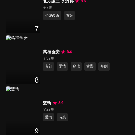
北方謙三 水滸傳
8.6
全7集
小說改編
古裝
7
萬福金安
8.6
全32集
奇幻
愛情
穿越
古裝
短劇
8
雙軌
8.6
全29集
愛情
時裝
9