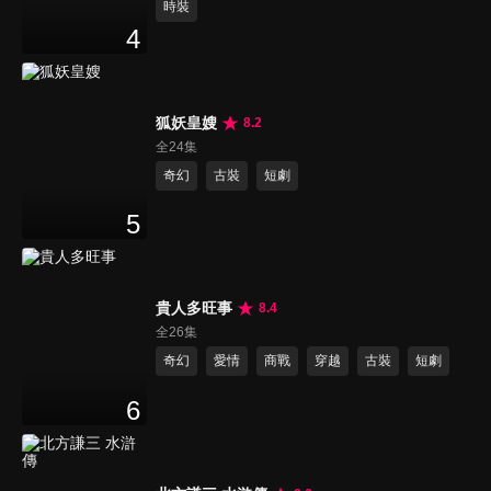
時裝
4
狐妖皇嫂
8.2
全24集
奇幻
古裝
短劇
5
貴人多旺事
8.4
全26集
奇幻
愛情
商戰
穿越
古裝
短劇
6