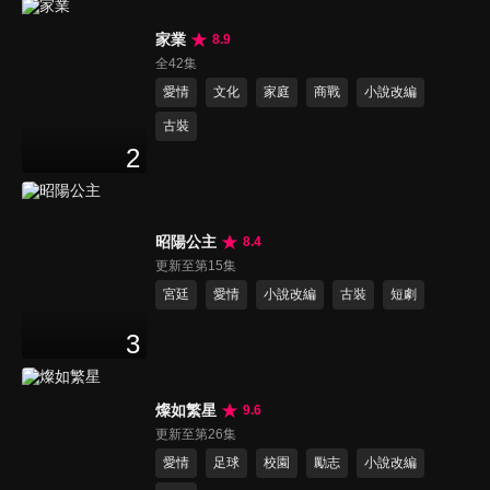
家業
8.9
全42集
愛情
文化
家庭
商戰
小說改編
古裝
2
昭陽公主
8.4
更新至第15集
宮廷
愛情
小說改編
古裝
短劇
3
燦如繁星
9.6
更新至第26集
愛情
足球
校園
勵志
小說改編