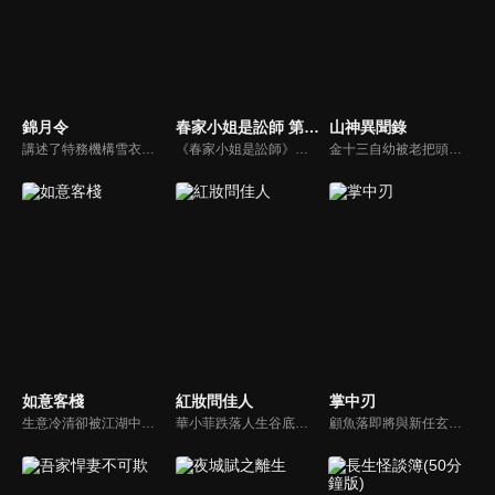
錦月令
春家小姐是訟師 第一季
山神異聞錄
講述了特務機構雪衣衛首領鳳作人奉嘉帝之命，潛入定遠侯府尋找前朝太子，意圖斬草除根。然而在這個過程中，鳳作人卻發現嘉帝的背後有人正在佈局更大的陰謀...
《春家小姐是訟師》陸劇線上看。軍戶之女春荼蘼為父伸冤走上訟師之路，探案訴訟中她結識了背負身世之謎的頂級殺手夜叉，得到了折衝府都尉韓無畏和大理寺丞康正源的賞識，並且確定了自己的人生理想—當訟師。夜叉的身上究竟隱藏著怎樣的秘密？真相與愛情又能否兩全？他們因律法相識最終能否為正義發聲？
金十三自幼被老把頭金不換收養，習得一身放山採參的絕技。就在他們採得稀世珍寶「神龍二柱香」後，寶物卻遭人奪走，義父金不換慘遭殺害。為了報仇，金十三重返詭譎的山林，踏上追兇探秘的險途。而後金十三結識了勇闖關東的大小姐楊如意。兩人攜手共赴危機四伏的秘境，更意外揭開金十三的身世之謎...
如意客棧
紅妝問佳人
掌中刃
生意冷清卻被江湖中人視作聖地的如意客棧，只有掌櫃紅夫人，帳房先生任凡生、廚子吳仁愛，三個人守著。江湖有個傳說，只要能被紅夫人召喚出額間的慾望之花並吸食，內心所有渴望都能實現。本來平靜的客棧卻被阿嵐的到來打破，阿嵐是弦月閣的刺客，派她來的人，正是之前的客人江湖諢名丸大人...
華小菲跌落人生谷底、負債昏迷，夢中穿越繁華都城創業，結識守衛軍首領徐子齊與商會會長房離恨。皇后命徐子齊暗查官商勾結、哄抬物價案，真相直指商會。華小菲憑誠信經營崛起，與徐子齊呈上帳本揭露罪行，惡人伏法，最終成就傳奇女商人並喜結連理。
顧魚落即將與新任玄機閣閣主顧朝夕成婚之際，顧朝夕遭人暗殺了。為穩定局勢，魚落得找個人來假扮顧朝夕。而太子殷晝為避禍調查潛入顧家，假扮顧朝夕。殷晝人前溫柔繾綣，人後殺伐果斷，卻發現魚落的夫君竟正是當年他失蹤的大哥。各自懷揣秘密的二人從針鋒相對到互生情愫，最終心意相通。