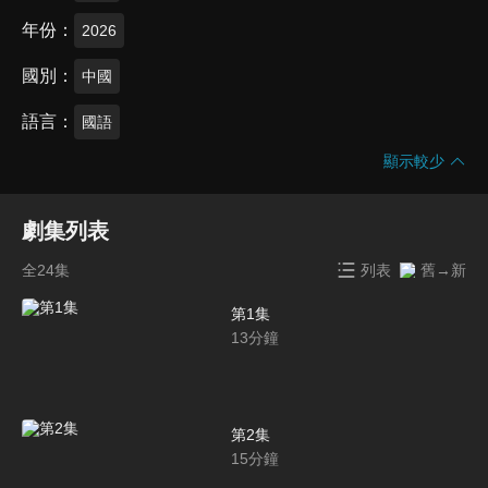
年份
2026
國別
中國
語言
國語
顯示較少
劇集列表
全24集
列表
舊→新
第1集
13
分鐘
第2集
15
分鐘