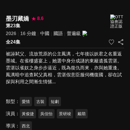
墨刃藏嬌
8.6
第23集
2026
16 分鐘
中國
國語
普遍級
全24集
被誣弒父、流放荒原的公主鳳漓，七年後以妖君之名重返
墨城。在雀樓盛宴上，她選中身分成謎的東籬遺孤雲湛。
雲湛以雀奴之身步步逼近，既為復仇而來，亦與她重逢。
鳳漓暗中追查弒父真相，雲湛假意臣服伺機復國，卻在試
探與利用之間漸生情愫...
類型
愛情
古裝
短劇
演員
黃俊捷
吳佳怡
景研竣
戴萌
導演
西北