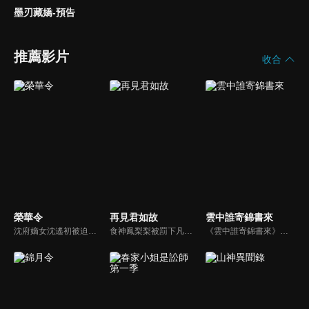
墨刃藏嬌-預告
推薦影片
收合
榮華令
再見君如故
雲中誰寄錦書來
沈府嫡女沈遙初被迫嫁與“已故”將軍黎靖川，卻發現他竟假死歸來。母親含冤慘死後，她誓要查明真相，與黎靖川從互相利用到並肩為盟。兩人攜手於深宅內院中鬥主母、破陰謀、查命案，最終聯手揭開了府內多年的陰謀，也在一次次並肩中收穫了真正的感情...
食神鳳梨梨被罰下凡歷情劫，為了找到助她歷劫的真命天子，鳳梨梨化名風梨梨進了九黎城城主府，並在陰差陽錯之下嫁給了城主沈玉川。孰料真命天子竟另有其人，為此風梨梨千方百計逃離城主府。然而一場政治陰謀正悄無聲息地拉開帷幕...
《雲中誰寄錦書來》陸劇線上看。生在太醫世家的沈魚欲為家族洗冤翻案，設局嫁入周府，後結識了齊璋、高墨兩位胸懷大志的少年，四人聯手探案，在一步步接近真相中捲起朝堂風雲，也陷入情感糾葛的故事。