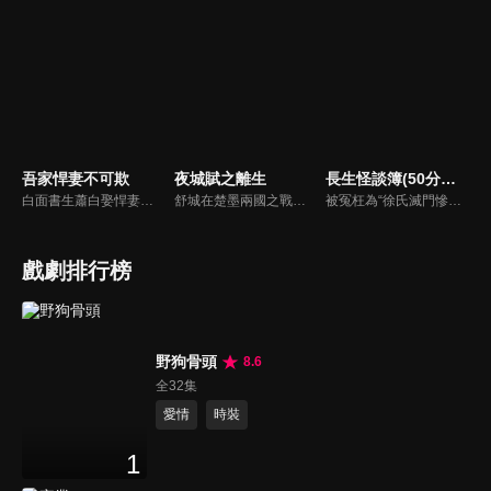
吾家悍妻不可欺
夜城賦之離生
長生怪談簿(50分鐘版)
白面書生蕭白娶悍妻徐三娘，誰知她是失憶女將軍，他是隱姓世子爺。假夫妻變真戰友，組百姓軍抗倭寇，鬥權宦，夫妻聯手揭陰謀，救孤寡，在亂世中為百姓打下一座俠義之城。
舒城在楚墨兩國之戰中落敗，並成為了墨國五皇女莫茴的魂器。失去自我意識的舒城跟隨姐姐莫茹回到墨國，面對失而復得的妹妹，莫茹欣喜又憂慮。為了保護親人和國家她棄醫從戎，甚至為了保護莫茴不惜被砍掉一條手臂，然而這一切都阻擋不了局勢的動盪不安...
被冤枉為“徐氏滅門慘案”兇手的主人公在多年後深陷倖存者的複仇圈套，成功說服其共同對抗真兇，並找出真相的故事。整個故事發生在一個荒山客棧，眾人鬥智斗勇，一步步揭開每個人的秘密，還原案件本來面目。
戲劇排行榜
野狗骨頭
8.6
全32集
愛情
時裝
1