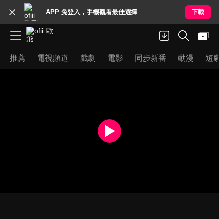
APP 免登入，手機觀看最佳選擇
下載
推薦
電視頻道
戲劇
電影
同步新番
動漫
短