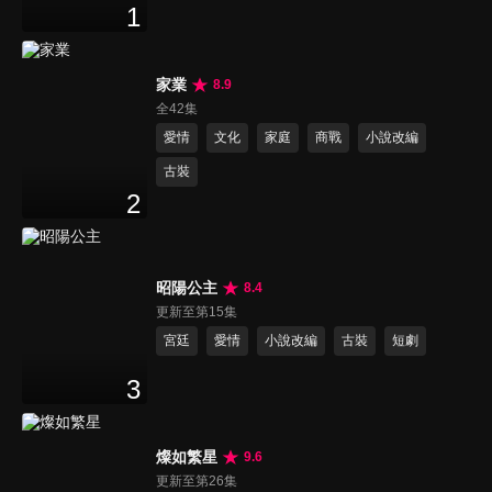
1
家業
8.9
全42集
愛情
文化
家庭
商戰
小說改編
古裝
2
昭陽公主
8.4
更新至第15集
宮廷
愛情
小說改編
古裝
短劇
3
燦如繁星
9.6
更新至第26集