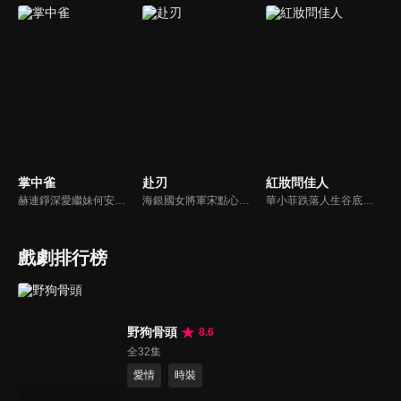
掌中雀
赴刃
紅妝問佳人
赫連錚深愛繼妹何安然，卻目睹何父囚禁母親致死。五年後赫連錚以督軍身份回歸，他抓捕繼父強娶繼妹為母親復仇。陌雨棠兒時與赫連錚相依為命，卻因赫連錚而瘸了一條腿，多年後重聚，陌雨棠絕美戲妝之後卻藏著刺骨恨意...
海銀國女將軍宋點心被判通敵之罪慘死，死前得知竟被未婚夫沈慕司陷害，宋點心重生，她果斷退婚，開局暴打渣男手刃敵蜜。豈料沈慕司亦是被奸人所害，重生後一邊追愛一邊調查真相，與宋點心展開你逃我撩的極致虐戀。
華小菲跌落人生谷底、負債昏迷，夢中穿越繁華都城創業，結識守衛軍首領徐子齊與商會會長房離恨。皇后命徐子齊暗查官商勾結、哄抬物價案，真相直指商會。華小菲憑誠信經營崛起，與徐子齊呈上帳本揭露罪行，惡人伏法，最終成就傳奇女商人並喜結連理。
戲劇排行榜
野狗骨頭
8.6
全32集
愛情
時裝