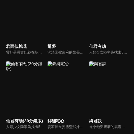
君面似桃花
驚夢
仙君有劫
雲舒是雲貴妃養在朝堂外的一把刀，而她的真實身份是女扮男裝的墨家遺孤。她在幫雲貴妃消除餘孽時，遇到了神秘男子宋煥北，此人表面男寵身份，實際是情報千機閣閣主。兩人互相試探，在危機中共同消滅了背後的黑手。
沈清棠被裴府的嫡長子裴琮之收留入府，成為裴府寄人籬下的養女，和裴琮之名義上的妹妹。為擺脫裴家的步步算計、步步緊逼、步步束縛…沈清棠主動出擊，與平南王府世子燕城交好，欲借助新的婚姻擺脫裴府，此舉卻遭大哥裴琮之的反對與阻撓，至此也揭開了裴琮之對她深藏心中的隱晦感情。
人類少女陸寧為找出5年前父親被害真相，進入虛擬世界試圖拿到玄靈族第一殺手夜無名的芯片。芯片只有感情波動時才能顯現，陸寧只能不斷攻略夜無名，可陸寧穿進來的身份，正是夜無名千百年悲慘生活的元凶—黑蓮。
仙君有劫(30分鐘版)
錦繡宅心
與君訣
人類少女陸寧為找出5年前父親被害真相，進入虛擬世界試圖拿到玄靈族第一殺手夜無名的芯片。芯片只有感情波動時才能顯現，陸寧只能不斷攻略夜無名，可陸寧穿進來的身份，正是夜無名千百年悲慘生活的元凶—黑蓮。
姜家長女姜雪瑩和妹妹姜雨兒，前世一個風光成了誥命夫人，一個卻跌入泥濘、落魄收場。雙雙重生後，兩人回到當年嫁入世子府的喜宴之日。姜雨兒強行換嫁，令姊妹關係再起波瀾。姜雪瑩重新踏入後宅風雲，與姜雨兒等後宅女眷鬥智鬥勇，並征服表面紈褲、其實心思深沉的世子，夫妻攜手揭露反派陰謀。
從小飽受折磨的雲殤為了照顧保護妹妹成為細雨閣的殺手，在執行任務的過程中，被單純善良的國舅公吳鸞打動，繼而愛上吳鸞，當她新的刺殺目標是吳鸞之時，雲殤為了愛情選擇放下屠刀，直面自己的愛人和親人。