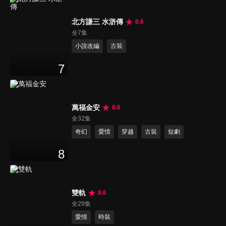
北方謙三 水滸傳
8.6
全7集
小說改編
古裝
7
萬福金安
8.6
全32集
奇幻
愛情
穿越
古裝
短劇
8
雙軌
8.6
全29集
愛情
時裝