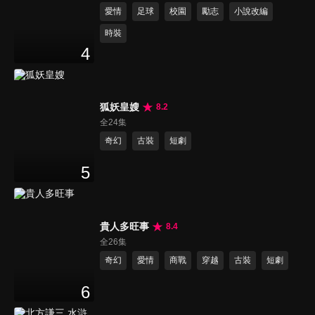
愛情
足球
校園
勵志
小說改編
時裝
4
狐妖皇嫂
8.2
全24集
奇幻
古裝
短劇
5
貴人多旺事
8.4
全26集
奇幻
愛情
商戰
穿越
古裝
短劇
6