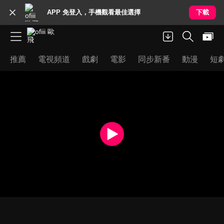
APP 免登入，手機觀看最佳選擇
下載
推薦
電視頻道
戲劇
電影
同步新番
動漫
短