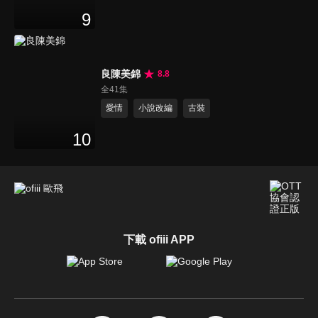
9
良陳美錦
8.8
全41集
愛情
小說改編
古裝
10
下載 ofiii APP