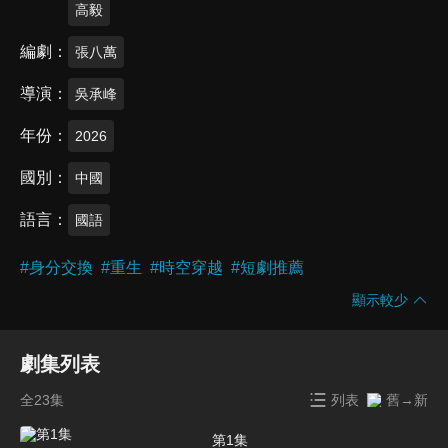
高毅
編劇
張八萬
導演
吳承峰
年份
2026
國別
中國
語言
國語
#
身分交換
#
重生
#
時空穿越
#
短劇推薦
顯示較少
劇集列表
全23集
列表
舊→新
第1集