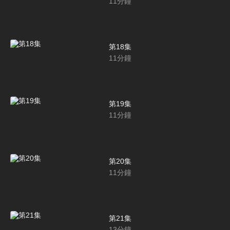
11
分鐘
第18集
11
分鐘
第19集
11
分鐘
第20集
11
分鐘
第21集
13
分鐘