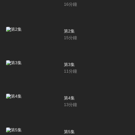
16
分鐘
第2集
15
分鐘
第3集
11
分鐘
第4集
13
分鐘
第5集