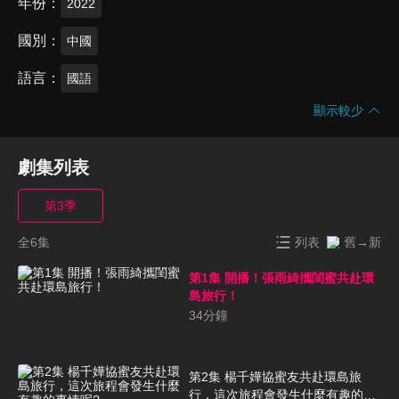
年份
2022
國別
中國
語言
國語
顯示較少
劇集列表
第3季
全6集
列表
舊→新
第1集 開播！張雨綺攜閨蜜共赴環
島旅行！
34
分鐘
第2集 楊千嬅協蜜友共赴環島旅
行，這次旅程會發生什麼有趣的事