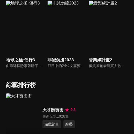
地球之極·侶行3
非誠勿擾2023
音樂緣計畫2
由環球探險家張昕宇、梁紅「侶行夫婦」攜手，前往最高、最寒冷、最炎熱、最神秘等「地球之極」，走遍地球極致之地，見證人類偉大生存。這一段極地之旅，用真實的鏡頭語言，去記錄和講述了極端環境下人類的生存故事，有的是故土難離，有的不停挑戰著生存極限，無一不閃爍著充滿智慧的生活之光。
節目中的24位女嘉賓以亮滅燈方式來決定男嘉賓的去留，透過「愛之請回答」、「愛之再判斷」、「愛之終決選」三個環節來決定男女嘉賓的速配成功。
優質原創者與實力歌手雙向奔赴，全紀實呈現創作歷程，集結多元陣容碰撞火花，互選真人秀懸念不斷，品質舞台顛覆想像，打造現象級華語原創風暴。
綜藝排行榜
天才衝衝衝
9.3
更新至第1028集
遊戲節目
綜藝