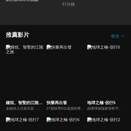
開啟
37
分鐘
推薦影片
收合
鍾炫、智聖的江陵之旅
快樂再出發
地球之極·侶行5
金鍾炫入伍當兵前，身為好友的尹智聖帶他到最為熟悉的江原道-江陵，向鍾炫介紹江陵的美好一切，趁這時間好好的享受江陵的美好景、好吃的食物，以排解入伍前的情緒。
07屆快男6位成員的專屬團綜《快樂再出發》，來到浙江象山，他們參加的是廣大網友群策群力發起的「荒島求生」任務！「不含早」的酒店早晨，沒有錢包的6人旅程，雨天出行的會發生什麼故事？當行程資金已負，為了能繼續完成行程，6位哥哥們的又經歷了怎樣的劇組群演打工記？準備好了嗎？我們要出發嘍～
由環球探險家張昕宇、梁紅「侶行夫婦」攜手，前往最高、最寒冷、最炎熱、最神秘等「地球之極」，走遍地球極致之地，見證人類偉大生存。這一段極地之旅，用真實的鏡頭語言，去記錄和講述了極端環境下人類的生存故事，有的是故土難離，有的不停挑戰著生存極限，無一不閃爍著充滿智慧的生活之光。