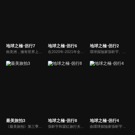
地球之極·侶行7
地球之極·侶行6
地球之極·侶行2
南美洲，擁有世界上最綿亙曲折的山脈、最寬廣兇險的雨林，多樣的地形孕育了豐富的生活方式，這一次，270和梁紅從巴拿馬出發，縱貫南美洲，走到世界盡頭，收集到了各種各樣打動人心的故事。
在2020年-2021年全球疫情大背景下，侶行夫婦張昕宇梁紅跨越歐亞大陸，在俄羅斯及東歐各國，關照普通人生，發現點滴希望。在戰事隨時可能激化的烏克蘭東部、被戰爭摧殘30多年的阿塞拜疆納卡地區、大轟炸後依然飽受折磨的塞爾維亞，張昕宇梁紅記錄下人們，在戰爭中追尋光明的故事。
環球探險家張昕宇、梁紅再度出發，深入探索北美大陸。他們從北冰洋出發，一路向南跨越20000公里，目的地是北美最南端的加勒比海。這一路他們會看到人造雪崩、在阿拉斯加的極限條件下挑戰飛行、和全美唯一有擁有執照的採冰人一起採千年冰川、在美國駕駛一輛15噸、站起來有5米高的「變形金剛」。
最美旅拍3
地球之極·侶行8
地球之極·侶行4
《最美旅拍》第三季節目在第一、二季基礎上做了內容升級。藝人與福建當地理想生活家將有更深入的聯繫和互動，二者在共處中完成理想生活的講述。同時，兩位藝人將在本季節目中自制10期遊玩攻略，攻略更具實用性、可複製性，觀眾們可參照這些旅遊攻略，自助遊玩福建多地。
張昕宇和梁紅旅行夫妻檔從阿拉伯半島出發，跨越亞洲和非洲的分界線，最終到達北非的大西洋沿岸，一路收集到撒哈拉大沙漠裡，人們努力改造環境、創造文明的動人故事。
由環球探險家張昕宇、梁紅「侶行夫婦」攜手，前往最高、最寒冷、最炎熱、最神秘等「地球之極」，走遍地球極致之地，見證人類偉大生存。這一段極地之旅，用真實的鏡頭語言，去記錄和講述了極端環境下人類的生存故事，有的是故土難離，有的不停挑戰著生存極限，無一不閃爍著充滿智慧的生活之光。