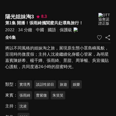
陽光姐妹淘3
8.3
第1集 開播！張雨綺攜閨蜜共赴環島旅行！
2022
34 分鐘
中國
國語
保護級
全6集
將以不同風格的姐妹淘之旅，展現原生態小眾島嶼風貌，
呈現時尚微度假；主持人沈凌繼續化身暖心管家，為明星
嘉賓陳妍希、楊千嬅、張雨綺、景甜、周筆暢、吳宣儀貼
心護航，共同度過24小時的甜蜜時光。
類型
實境秀
談話性節目
旅遊
娛樂
來賓
張雨綺
曹紫微
朱笑笑
主持
沈凌