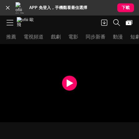
APP 免登入，手機觀看最佳選擇
下載
推薦
電視頻道
戲劇
電影
同步新番
動漫
短