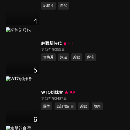
紀錄片
自然
4
綜藝新時代
8.3
更新至第355集
實境秀
旅遊
綜藝
職場
5
WTO姐妹會
8.9
更新至第3487集
國際
談話性節目
綜藝
娛樂
6