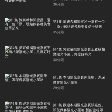
情呢?
36
分鐘
第3集 陳妍希和閨蜜呂一還有一位
「添」螺姑娘各種美食信手拈來
35
分鐘
第4集 吳宣儀攜陽光嘉賓王雅楠相
聚陽光小屋，共度好時光
30
分鐘
第5集 本期陽光嘉賓周筆暢、馮琛
做客陽光小屋咯
29
分鐘
第6集 歡迎本期陽光嘉賓張嘉倪、
穎兒做客陽光小屋咯 新的旅程即將