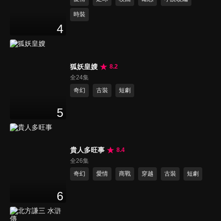
時裝
4
狐妖皇嫂
8.2
全24集
奇幻
古裝
短劇
5
貴人多旺事
8.4
全26集
奇幻
愛情
商戰
穿越
古裝
短劇
6