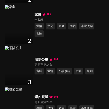
家業
8.9
全42集
愛情
文化
家庭
商戰
小說改編
古裝
2
昭陽公主
8.4
更新至第14集
宮廷
愛情
小說改編
古裝
短劇
3
燦如繁星
9.6
更新至第26集
愛情
足球
校園
勵志
小說改編