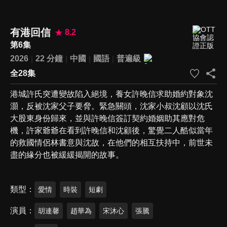
有港回信
8.2
第6集
2026
22 分鐘
中國
國語
普遍級
全28集
港城許氏突遭變故陷入絕境，養女許晚信求助婚約對象沈
灝，反被沈家父子要脅。緊急關頭，沈家小叔沈顧以沈氏
大股東身份歸來，並與許晚信簽訂契約婚姻助其應對危
機，許家爺爺在看到許晚信和沈顧後，驚覺二人酷似當年
的救國情侶林書意與沈故，在他們的相互扶持中，前世未
盡的緣分也被緩緩揭開的故事。
類型
愛情
時裝
短劇
演員
胡連馨
趙華為
宋沐心
張騰