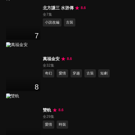
北方謙三 水滸傳
8.6
全7集
小說改編
古裝
7
萬福金安
8.6
全32集
奇幻
愛情
穿越
古裝
短劇
8
雙軌
8.6
全29集
愛情
時裝