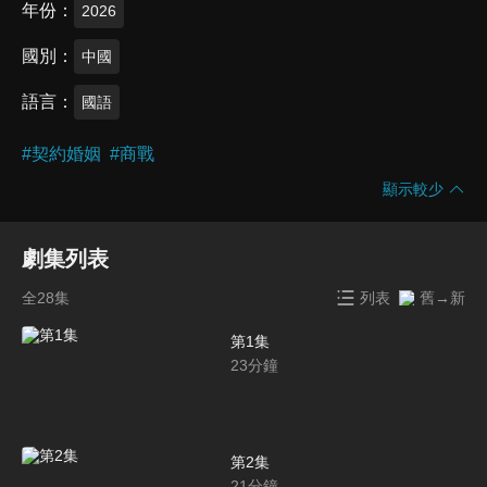
年份
2026
國別
中國
語言
國語
#
契約婚姻
#
商戰
顯示較少
劇集列表
全28集
列表
舊→新
第1集
23
分鐘
第2集
21
分鐘