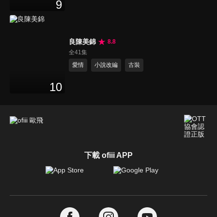
9
良陳美錦
8.8
全41集
愛情
小說改編
古裝
10
下載 ofiii APP