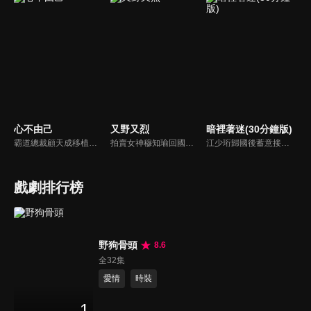
心不由己
又野又烈
暗裡著迷(30分鐘版)
霸道總裁顧天成移植心臟後竟然愛上了職場對頭秘書林嘉琪，兩人逐漸在工作生活中意識到對方的心意，朝著共同的目標並肩作戰。
拍賣女神穆知瑜回國與繼母奪產，與神祕保鏢沈既白協議訂婚。兩人意外揭開身世翻轉：沈為穆家真繼承人，穆則是被換掉的孤女。面對繼母的偽畫陰謀與綁架，兩人智計合盟，沈更以神祕畫師身份深情守護。最終惡人伏法，兩人在反轉與博弈中假戲真做，攜手守護正義與真愛。
江少珩歸國後蓄意接近服裝設計師蘇半夏，直到衛高陽暴露出江少珩接近蘇半夏的真實目的，蘇半夏深覺背叛而與江少珩分手。而已經無法離開蘇半夏的江少珩，用真心再次追回蘇半夏，上演追妻火葬場並重歸於好。之後，兩人查清當年真相，最終衛氏姐弟雙雙落網，一切塵埃落定。
戲劇排行榜
野狗骨頭
8.6
全32集
愛情
時裝
1