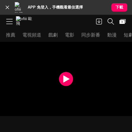
APP 免登入，手機觀看最佳選擇
下載
推薦
電視頻道
戲劇
電影
同步新番
動漫
短