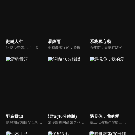
翻轉人生
暴鋒雨
系統級心動
絕境少年張小北手握命運之匙，與頂級富二代盛元州互換人生！逆襲暴富護家人、揪出害姐姐的真凶，兩少年雙向救贖治癒彼此，限時30天抉擇中充滿人性考驗，最終二人聯手揭秘豪門陰謀，向幕後黑手硬核復仇！
患有夢魘症的女警鹿一多年來堅持暗中追查父親重傷昏迷的真相，意外結識了高冷女警林深，二人攜手破獲一系列離奇命案，情誼日漸深厚的同時，鹿一發現林深似與父親舊案有著千絲萬縷的關聯...
五年前，秦沫在駭客挑戰賽中與蕭氏集團技術負責人蕭南禹交鋒，二人陰差陽錯下秦沫懷了龍鳳胎。五年後，蕭氏內部權力鬥爭升級，唯一知道孩子身世的蕭老爺子，因自己時日無多與秦沫攤牌，要求她證明撫養能力。之後秦沫化名加入蕭氏，與蕭南禹再次相遇。二人從試探到欣賞，情感漸生。
野狗骨頭
誤情(40分鐘版)
遇見你，我的愛
陳異和苗靖因父母相識而結緣，起初陳異對苗靖有著很深的敵意，直到一次受傷，苗靖的善良讓兩人關係開始轉變。然而好景不常，隨著陳父去世、苗母消失，兩個孩子卻不得不相依為命，異樣的情愫也隨著時間滋長。當苗靖終於認清感情，準備向陳異告白，陳異卻突然捲入一起縱火案，一切都突然變了調...
清冷豔麗的高嶺之花江時淺在遭受霸淩、暴力等一系列事件後，華麗蛻變逆襲歸來，用一場精心策劃強勢開啟自己的復仇之路，最終收穫內心救贖與愛情的故事。
富二代潘海洋歷經三次失敗婚姻，認為金錢阻礙愛情。唯第一任妻子陸雪怡真心待他。好友伊軒勸他隱藏身份。他在酒吧對芭蕾舞演員韓夢瑤一見鍾情。便化身業務經理與她相戀。熱戀中潘海洋決定娶韓夢瑤，卻在婚前發現韓夢瑤三年前曾是自己公司員工，進而揭開伊軒與韓夢瑤為還債設局圖謀他財產的陰謀...