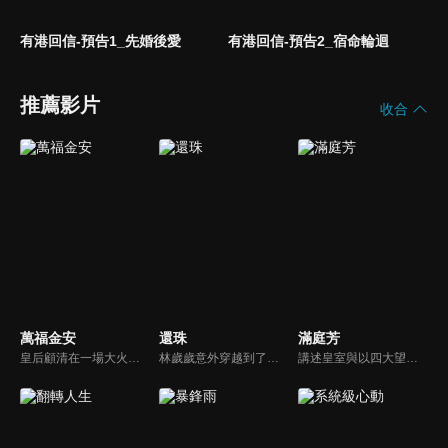
有港回信-預告1_先婚後愛
有港回信-預告2_宿命輪迴
推薦影片
收合
萬福金安
還珠
滿庭芳
皇后顧清在一場大火中「意外」葬身，卻重生為尚衣局婢女鳳卿。為保護妹妹顧婉並查明當年火海背後的陰謀，她以卑微之身潛伏後宮，在眾嬪妃權鬥之中步步為營，並與太醫弟弟顧玹暗中聯手蒐集線索。九重宮闕之內，真相逐漸浮現，而她與帝王蕭駱之間未了的情感與恩怨，也在權謀交鋒間再次被牽動。
林歲歲意外穿越到了已經崩壞劇情的還珠原著中，她發現自己想要逃離出去只能將被崩壞劇情的還珠原著"撥亂反正"，誰知半路殺出個冷面王爺景淵她糾纏不清，蝴蝶效應引發的連串意外她將如何憑著對還珠原著的零碎記憶努力的拉著主角團保持原劇情發展下去。
講述皇室與以四大望族為首的世家共治天下，世家掌控重權，佔據高位不盡職守，百姓長期飽受世家壓迫之苦。蘇樂虞雖為世家貴女，被逼嫁給了青梅竹馬但有弒君奪位嫌疑的新帝殷長琰，卻依舊心懷赤誠，誓要改變當朝風氣。和新帝一起推動女子科考做官，顛覆以秦家為代表的世家門閥勢力。